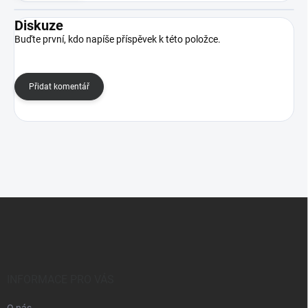
Diskuze
Buďte první, kdo napíše příspěvek k této položce.
Přidat komentář
Z
á
p
a
t
í
INFORMACE PRO VÁS
O nás