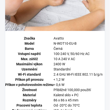
Značka
Avatto
Model
N-WOT10-EU-B
Barva
Černá
Vstupní napětí
100-240 V, 50/60 Hz AC
Max. zátěž
10 A 240 V AC
Maximální výkon
2400 W
Uzemnění
Standardní
Wi-Fi standard
2.4 GHz Wi-Fi IEEE 802.11 b/g/n
Příkon při provozu
< 1,2 W
Příkon v pohotovostním režimu
< 0,6 W
Životnost
Přibližně 100,000 použití
Material
Kalené sklo + PC
Rozměry
86 x 86 x 45 mm
Pracovní teplota
Od -20°C do 70°C