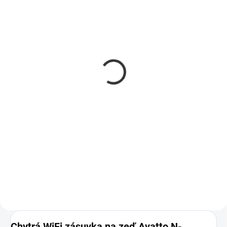
SKLADEM
(20 KS)
Wi-Fi modul ESP-02S
(TYWE2S)
99 Kč
82 Kč bez DPH
Do košíku
Wi-Fi modul ESP-02S (TYWE2S) s
čipem ESP8266 pro různé IoT
aplikace. Podporuje flashování
Tasmotou, má nízkou spotřebu
energie a snadnou integraci s
Arduino IDE. Ideální pro...
Chytrá WiFi zásuvka na zeď Avatto N-