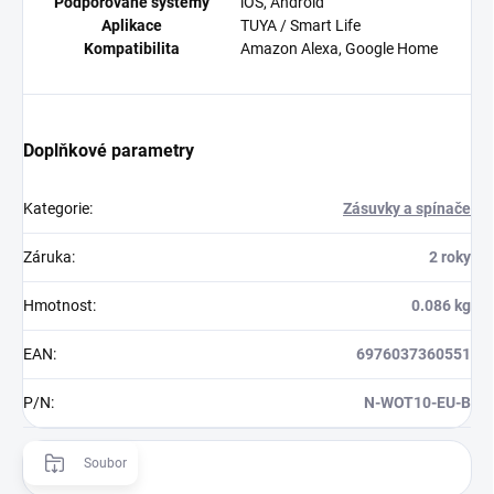
Podporované systémy
iOS, Android
Aplikace
TUYA / Smart Life
Kompatibilita
Amazon Alexa, Google Home
Doplňkové parametry
Kategorie
:
Zásuvky a spínače
Záruka
:
2 roky
Hmotnost
:
0.086 kg
EAN
:
6976037360551
P/N
:
N-WOT10-EU-B
Soubor