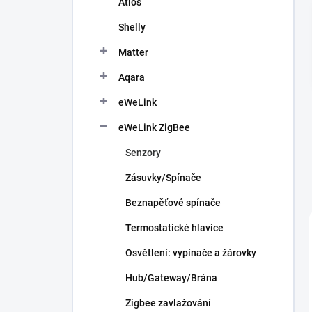
Atios
í
p
Shelly
a
n
Matter
e
Aqara
l
eWeLink
eWeLink ZigBee
Senzory
Zásuvky/Spínače
Beznapěťové spínače
Termostatické hlavice
Osvětlení: vypínače a žárovky
Hub/Gateway/Brána
Zigbee zavlažování