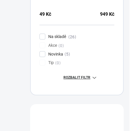
49
Kč
949
Kč
Na skladě
26
Akce
0
Novinka
5
Tip
0
ROZBALIT FILTR
Máte otázku?
Obráťte se na nás.