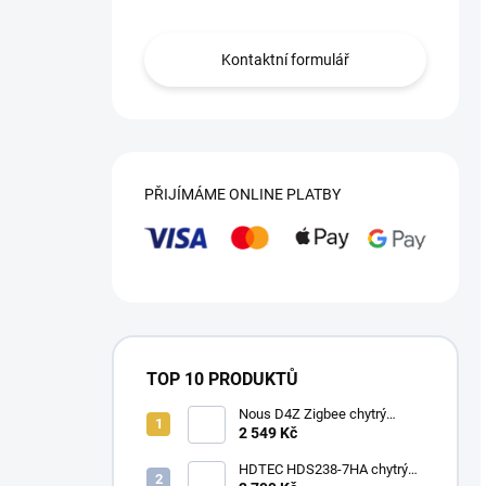
Kontaktní formulář
PŘIJÍMÁME ONLINE PLATBY
TOP 10 PRODUKTŮ
Nous D4Z Zigbee chytrý
třífázový elektroměr a měřič
2 549 Kč
spotřeby na DIN lištu
(3x120A)
HDTEC HDS238-7HA chytrý