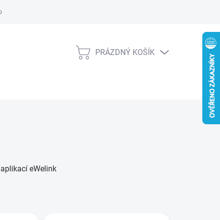
obních údajů
Věrnostní slevy
PRÁZDNÝ KOŠÍK
NÁKUPNÍ
KOŠÍK
 aplikací eWelink