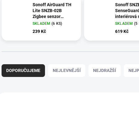
Sonoff AirGuard TH
Sonoff SNZ
Lite SNZB-02B
SenseGuard
Zigbee senzor
interiérová 
teploty a vlhkosti
SKLADEM
(6 KS)
SKLADEM
(5
239 Kč
619 Kč
Ř
a
DOPORUČUJEME
NEJLEVNĚJŠÍ
NEJDRAŽŠÍ
NEJP
z
e
n
í
V
p
ý
NOVINKA
NOVINKA
110900
r
p
o
i
d
s
u
p
k
r