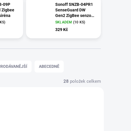
B-09P
Sonoff SNZB-04PR1
 Zigbee
SenseGuard DW
siréna
Gen2 ZigBee senzor
otevřených/zavřených
 KS)
SKLADEM
(10 KS)
dveří/oken
329 Kč
RODÁVANĚJŠÍ
ABECEDNĚ
28
položek celkem
NOVINKA
110899
110898