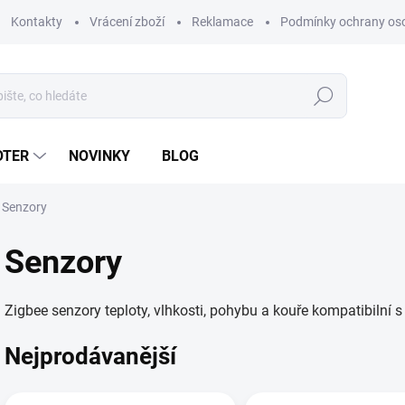
Kontakty
Vrácení zboží
Reklamace
Podmínky ochrany os
Hledat
OTER
NOVINKY
BLOG
Senzory
Senzory
Zigbee senzory teploty, vlhkosti, pohybu a kouře kompatibilní s
Nejprodávanější