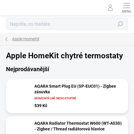
Přejít
na
obsah
Hledat
Apple HomeKit
Apple HomeKit chytré termostaty
Nejprodávanější
AQARA Smart Plug EU (SP-EUC01) - Zigbee
zásuvka
MOMENTÁLNĚ NEDOSTUPNÉ
539 Kč
AQARA Radiator Thermostat W600 (WT-A03D)
- Zigbee / Thread radiátorová hlavice