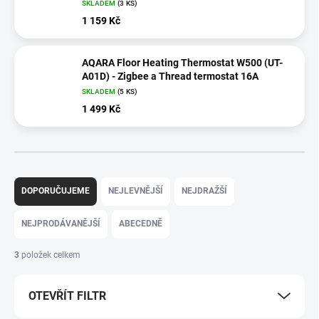
SKLADEM
(3 KS)
1 159 Kč
AQARA Floor Heating Thermostat W500 (UT-
A01D) - Zigbee a Thread termostat 16A
SKLADEM
(5 KS)
1 499 Kč
Ř
a
DOPORUČUJEME
NEJLEVNĚJŠÍ
NEJDRAŽŠÍ
z
e
NEJPRODÁVANĚJŠÍ
ABECEDNĚ
n
í
3
položek celkem
p
r
OTEVŘÍT FILTR
o
d