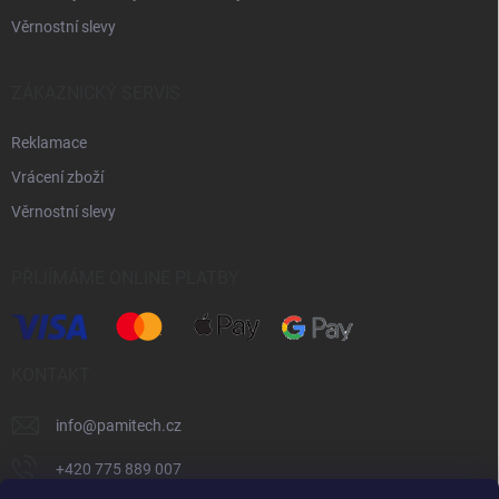
Věrnostní slevy
ZÁKAZNICKÝ SERVIS
Reklamace
Vrácení zboží
Věrnostní slevy
PŘIJÍMÁME ONLINE PLATBY
KONTAKT
info
@
pamitech.cz
+420 775 889 007