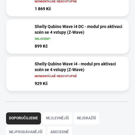
MOMENTÁLNĚ NEDOSTUPNÉ
1 869 Kč
Shelly Qubino Wave i4 DC - modul pro aktivaci
scén se 4 vstupy (Z-Wave)
SKLADEM*
899 Kč
Shelly Qubino Wave i4 - modul pro aktivaci
scén se 4 vstupy (Z-Wave)
MOMENTÁLNĚ NEDOSTUPNÉ
929 Kč
Ř
a
DOPORUČUJEME
NEJLEVNĚJŠÍ
NEJDRAŽŠÍ
z
e
NEJPRODÁVANĚJŠÍ
ABECEDNĚ