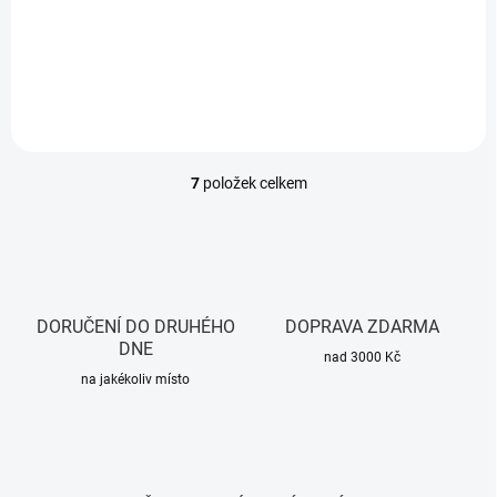
chytrý spínací modul s
měřením spotřeby energie.
Podporuje Z-Wave 800 Series,
maximální proud 16A.
7
položek celkem
O
v
l
á
d
a
c
DORUČENÍ DO DRUHÉHO
DOPRAVA ZDARMA
í
DNE
p
nad 3000 Kč
r
na jakékoliv místo
v
k
y
v
ý