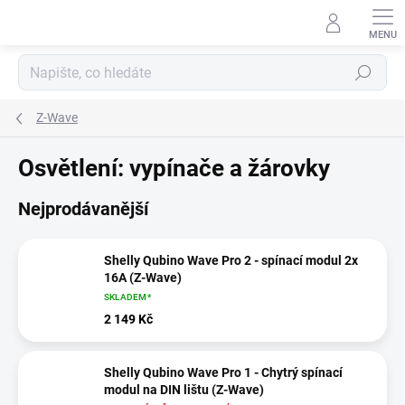
Přejít
na
obsah
Hledat
Z-Wave
Osvětlení: vypínače a žárovky
Nejprodávanější
Shelly Qubino Wave Pro 2 - spínací modul 2x
16A (Z-Wave)
SKLADEM*
2 149 Kč
Shelly Qubino Wave Pro 1 - Chytrý spínací
modul na DIN lištu (Z-Wave)