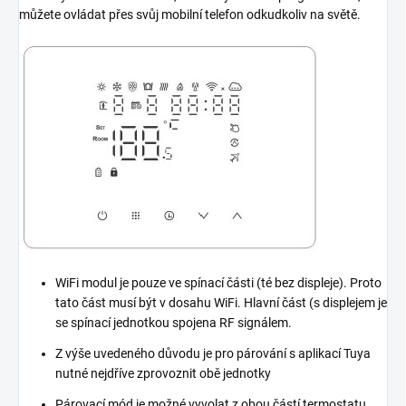
můžete ovládat přes svůj mobilní telefon odkudkoliv na světě.
WiFi modul je pouze ve spínací části (té bez displeje). Proto
tato část musí být v dosahu WiFi. Hlavní část (s displejem je
se spínací jednotkou spojena RF signálem.
Z výše uvedeného důvodu je pro párování s aplikací Tuya
nutné nejdříve zprovoznit obě jednotky
Párovací mód je možné vyvolat z obou částí termostatu,