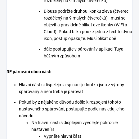
rozdělený na 9 malých čtverečků)
Dlouze podržte druhou ikonku zleva (čtverec
rozdělený na 9 malých čtverečků) - musí se
objevit a pravidelně blikat dvě ikonky (WiFi a
Cloud). Pokud bliká pouze jedna z těchto dvou
ikon, postup opakujte. Musí blikat obě
dále postupujte v párování v aplikaci Tuya
běžným způsobem
RF párování obou částí
Hlavní část s dispelejm a spínací jednotka jsou z výroby
spárovány a není třeba je párovat
Pokud by z nějakého důvodu došlo k rozpojení tohoto
nastaveného spárování, postupujte podle následujícího
návodu
Na hlavní části s displejem vyvolejte pokročilé
nastavení B
Vypněte hlavní část