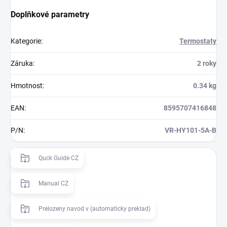
Doplňkové parametry
Kategorie
:
Termostaty
Záruka
:
2 roky
Hmotnost
:
0.34 kg
EAN
:
8595707416848
P/N
:
VR-HY101-5A-B
Quck Guide CZ
Manual CZ
Prelozeny navod v (automaticky preklad)