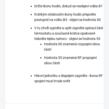
Držte ikonu hodin, dokud se neobjeví volba B1
Krátkým stisknutím ikony hodin přepněte
postupně na volbu B3 - objeví se hodnota 00
V tu chvíli vypněte a opět zapněte spínací část
termostatu a současně krátce opakvaně
tiskněte šipku nahoru - objeví se hodnota 55
Hodnota 00 znamená rozpojení obou
částí
Hodnota 55 znamená RF propojení
obou částí
Hlavní jednotku s dispejem zapněte - ikona RF
spojení musí trvale svítit