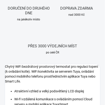
DORUČENÍ DO DRUHÉHO
DOPRAVA ZDARMA
DNE
nad 3000 Kč
na jakékoliv místo
PŘES 3000 VÝDEJNÍCH MÍST
po celé ČR
Chytrý WiFi bezdrátový prostorový termostat pro regulaci topení
(k ovládání kotle). WiFi konektivita se serverem Tuya, ovládání
pomocí mobilního telefonu prostřednictvím aplikace Tuya nebo
Smart Life.
Atraktivní vzhled a velký podsvětlený LCD displej
Wi-Fi vzdálená komunikace s ovládáním pomocí Cloud
serveru a mobilní aplikace TuyaSmart