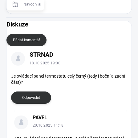
Navod v aj
Diskuze
Přidat komentář
V
STRNAD
ý
p
18.10.2025 19:00
i
s
Je ovládací panel termostatu celý černý (tedy i boční a zadní
část)?
d
i
s
Odpovědět
k
u
z
PAVEL
í
20.10.2025 11:18