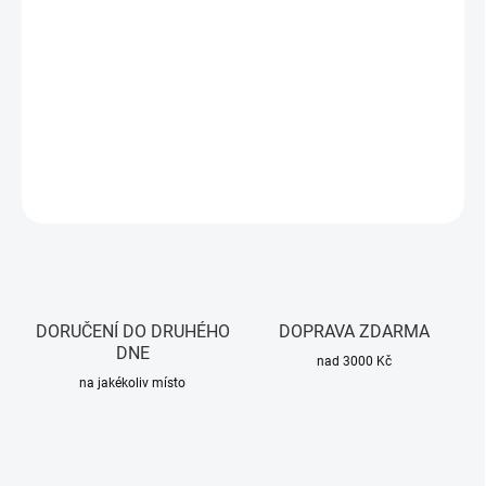
cena:
MOŽNOSTI
DORUČENÍ
Brzdový kotouč o průměru 110mm včetně šroubů pro Xiaomi Mi
Electric Scooter M365, Essential, 1S
DETAILNÍ INFORMACE
ZEPTAT SE
HLÍDAT
DORUČENÍ DO DRUHÉHO
DOPRAVA ZDARMA
DNE
nad 3000 Kč
na jakékoliv místo