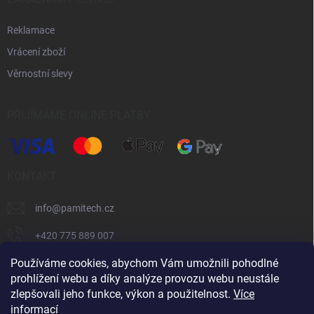
Reklamace
Vrácení zboží
Věrnostní slevy
PŘIJÍMÁME ONLINE PLATBY
KONTAKT
info
@
pamitech.cz
+420 775 889 007
Používáme cookies, abychom Vám umožnili pohodlné
prohlížení webu a díky analýze provozu webu neustále
Shoptet.cz
číčoviny.cz
VM Technology s.r.o.
zlepšovali jeho funkce, výkon a použitelnost.
Více
informací