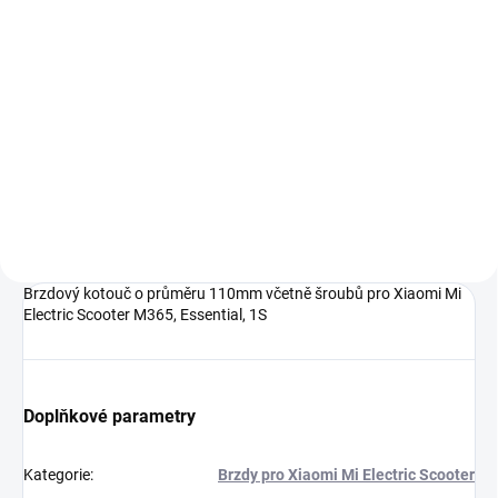
Do košíku
Bezdušová pneumatika vyrobená
z kvalitní směsi. Dlouhá životnost
a vysoká odolnost.Vhodné jako
náhrada za klasickou
pneumatiku s duší - není nutné
neustále komplikovaně řešit...
Brzdový kotouč o průměru 110mm včetně šroubů pro Xiaomi Mi
Electric Scooter M365, Essential, 1S
Doplňkové parametry
Kategorie
:
Brzdy pro Xiaomi Mi Electric Scooter