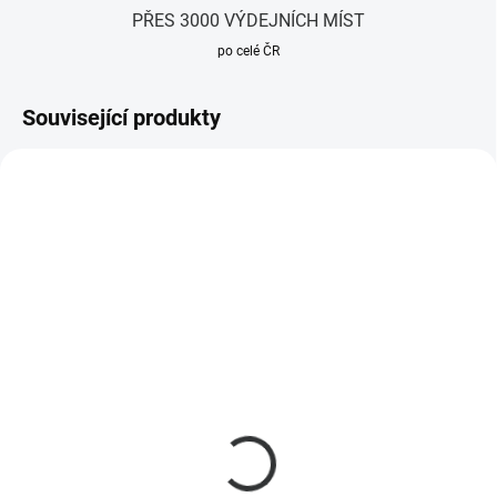
PŘES 3000 VÝDEJNÍCH MÍST
po celé ČR
Související produkty
SKLADEM
(2 KS)
Bezdušová pneumatika
pro Xiaomi Mi Electric
Scooter 8,5", zelená
329 Kč
272 Kč bez DPH