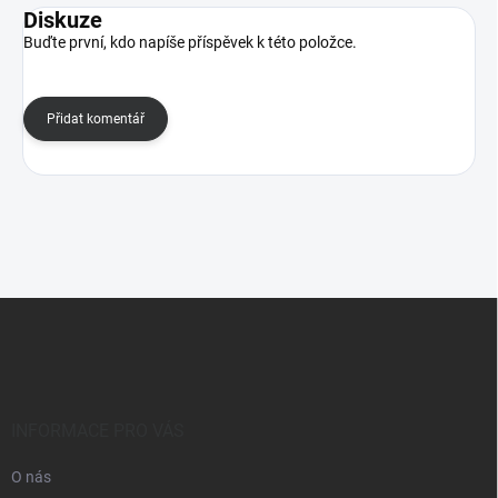
Diskuze
Buďte první, kdo napíše příspěvek k této položce.
Přidat komentář
Z
á
p
a
t
í
INFORMACE PRO VÁS
O nás