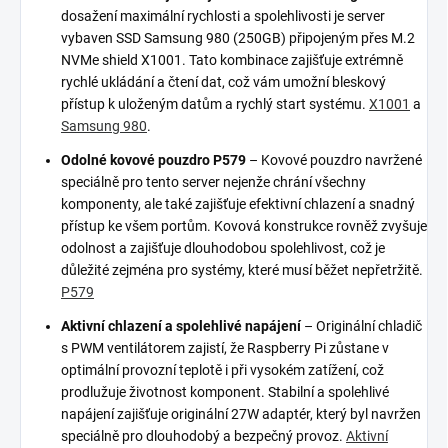
dosažení maximální rychlosti a spolehlivosti je server
vybaven SSD Samsung 980 (250GB) připojeným přes M.2
NVMe shield X1001. Tato kombinace zajišťuje extrémně
rychlé ukládání a čtení dat, což vám umožní bleskový
přístup k uloženým datům a rychlý start systému.
X1001
a
Samsung 980
.
Odolné kovové pouzdro P579
– Kovové pouzdro navržené
speciálně pro tento server nejenže chrání všechny
komponenty, ale také zajišťuje efektivní chlazení a snadný
přístup ke všem portům. Kovová konstrukce rovněž zvyšuje
odolnost a zajišťuje dlouhodobou spolehlivost, což je
důležité zejména pro systémy, které musí běžet nepřetržitě.
P579
Aktivní chlazení a spolehlivé napájení
– Originální chladič
s PWM ventilátorem zajistí, že Raspberry Pi zůstane v
optimální provozní teplotě i při vysokém zatížení, což
prodlužuje životnost komponent. Stabilní a spolehlivé
napájení zajišťuje originální 27W adaptér, který byl navržen
speciálně pro dlouhodobý a bezpečný provoz.
Aktivní