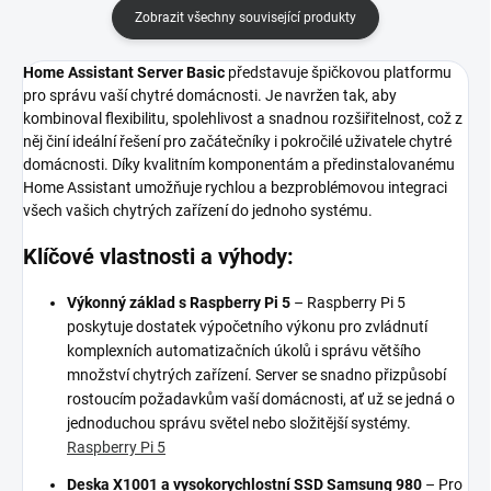
Zobrazit všechny související produkty
Home Assistant Server Basic
představuje špičkovou platformu
pro správu vaší chytré domácnosti. Je navržen tak, aby
kombinoval flexibilitu, spolehlivost a snadnou rozšiřitelnost, což z
něj činí ideální řešení pro začátečníky i pokročilé uživatele chytré
domácnosti. Díky kvalitním komponentám a předinstalovanému
Home Assistant umožňuje rychlou a bezproblémovou integraci
všech vašich chytrých zařízení do jednoho systému.
Klíčové vlastnosti a výhody:
Výkonný základ s Raspberry Pi 5
– Raspberry Pi 5
poskytuje dostatek výpočetního výkonu pro zvládnutí
komplexních automatizačních úkolů i správu většího
množství chytrých zařízení. Server se snadno přizpůsobí
rostoucím požadavkům vaší domácnosti, ať už se jedná o
jednoduchou správu světel nebo složitější systémy.
Raspberry Pi 5
Deska X1001 a vysokorychlostní SSD Samsung 980
– Pro