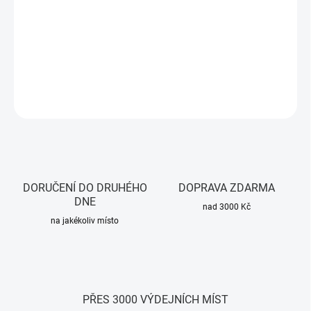
−
+
Přidat do košíku
DETAILNÍ INFORMACE
ZEPTAT SE
HLÍDAT
DORUČENÍ DO DRUHÉHO
DOPRAVA ZDARMA
DNE
nad 3000 Kč
na jakékoliv místo
PŘES 3000 VÝDEJNÍCH MÍST