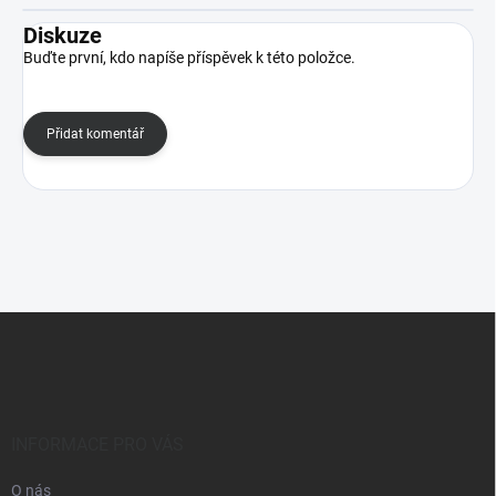
Diskuze
Buďte první, kdo napíše příspěvek k této položce.
Přidat komentář
Z
á
p
a
t
í
INFORMACE PRO VÁS
O nás