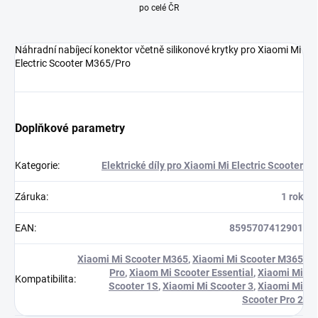
po celé ČR
Náhradní nabíjecí konektor včetně silikonové krytky pro Xiaomi Mi
Electric Scooter M365/Pro
Doplňkové parametry
Kategorie
:
Elektrické díly pro Xiaomi Mi Electric Scooter
Záruka
:
1 rok
EAN
:
8595707412901
Xiaomi Mi Scooter M365
,
Xiaomi Mi Scooter M365
Pro
,
Xiaom Mi Scooter Essential
,
Xiaomi Mi
Kompatibilita
:
Scooter 1S
,
Xiaomi Mi Scooter 3
,
Xiaomi Mi
Scooter Pro 2