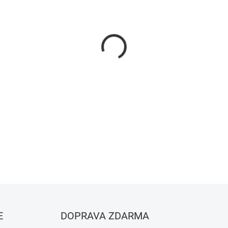
−
+
Nous E5 ZigBee senzor teplot
Kompatibilní s Tuya, Home A
přesné měření, Zigbee 3.0.
DETAILNÍ INFORMACE
ZEPTAT SE
HLÍDAT
E
DOPRAVA ZDARMA