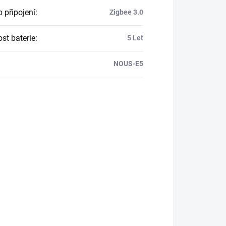
 připojení
:
Zigbee 3.0
st baterie
:
5 Let
NOUS-E5