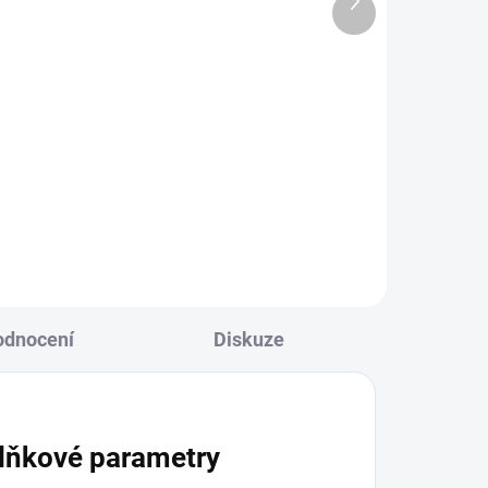
529 Kč
produkt
437 Kč bez DPH
Do košíku
us
,
Nous E6 je Zigbee senzor teploty
i
a vlhkosti s přehledným LCD
e až
displejem. Kompatibilní s Tuya,
Zigbee2MQTT a Home Assistant
(ZHA). Nabízí přesné měření,
automatizaci, nízkou...
odnocení
Diskuze
lňkové parametry