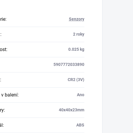
rie
:
Senzory
a
:
2 roky
ost
:
0.025 kg
5907772033890
:
CR2 (3V)
 v balení
:
Ano
ry
:
40x40x23mm
ál
:
ABS