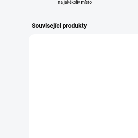
na jakékoliv místo
Související produkty
TIP
110402
SKLADEM
(3 KS)
Nous E1 Zigbee bridge,
Lit
Tuya, Wi-Fi, bluetooth hub
13
539 Kč
115