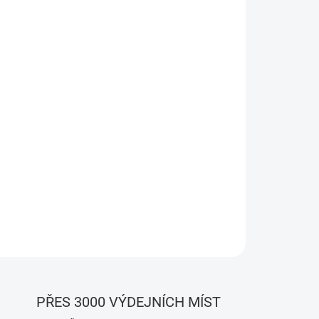
Přidat do košíku
y a vlhkosti sleduje klima v reálném čase.
ssistant, Google Home a Alexa. Dlouhá výdrž,
PŘES 3000 VÝDEJNÍCH MÍST