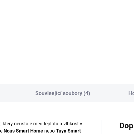
264 Kč bez DPH
Do košíku
Do košíku
hiová baterie GP CR2
Chytrý Zigbee PIR senzor No
E2 detekuje pohyb v úhlu 120°
funguje s Tuya, Zigbee2MQTT 
Home Assistant. Výdrž bateri
5 let.
Související soubory (4)
H
, který neustále měří teplotu a vlhkost v
Dop
ce
Nous Smart Home
nebo
Tuya Smart