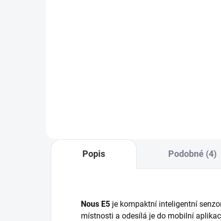
445 Kč bez DPH
Do košíku
Lit
Nous E1 je Zigbee a Bluetooth
brána pro systém Tuya, spravuje
až 128 zařízení (senzory, spínače,
osvětlení). Umožňuje lokální
automatizace, podporuje hlasové
asistenty (Alexa,...
Popis
Podobné (4)
Nous E5
je kompaktní inteligentní senzor
místnosti a odesílá je do mobilní aplika