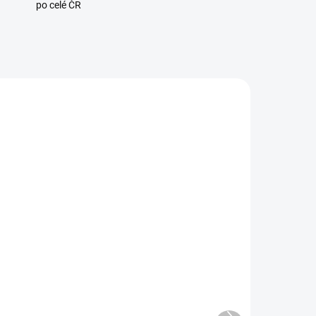
po celé ČR
0474
110476
ADEM
SKLADEM
0 KS)
(7 KS)
Nous E6 Zigbee senzor
teploty a vlhkosti s
displejem
Další