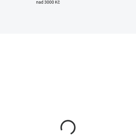
nad 3000 Kč
110105
11
SKLADEM
SKL
(9 KS)
(2
hiová baterie GP CR2
Nous E2 Zigbee PIR
senzor pohybu
9 Kč
319 Kč
 Kč bez DPH