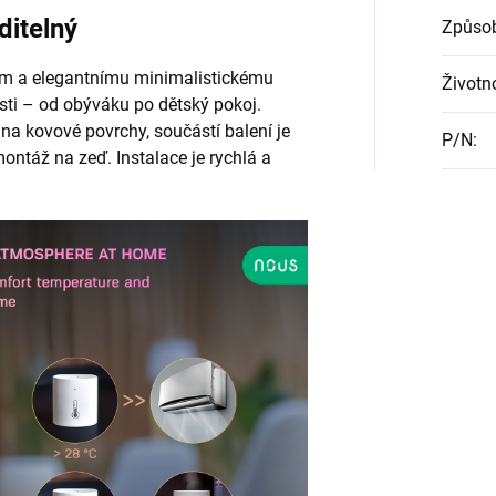
ditelný
Způsob
m a elegantnímu minimalistickému
Životno
sti – od obýváku po dětský pokoj.
a kovové povrchy, součástí balení je
P/N
:
ntáž na zeď. Instalace je rychlá a