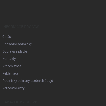
Z
á
p
a
t
í
INFORMACE PRO VÁS
O nás
Obchodní podmínky
Doprava a platba
Kontakty
Vrácení zboží
Reklamace
Podmínky ochrany osobních údajů
Věrnostní slevy
ZÁKAZNICKÝ SERVIS