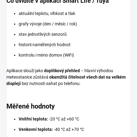
Co uvidíte v aplikaci Smart Life / Tuya
aktuální teplotu, vlhkost a tlak
grafy vývoje (den / měsíc / rok)
stav jednotlivých senzorů
historii naměřených hodnot
kontrolu i mimo domov (WiFi)
Aplikace slouží jako
doplňkový přehled
– hlavní výhodou
meteostanice zůstává
okamžitá čitelnost všech dat na velkém
displeji
bez nutnosti sahat po telefonu.
Měřené hodnoty
Vnitřní teplota:
-20 °C až +60 °C
Venkovní teplota:
-40 °C až +70 °C