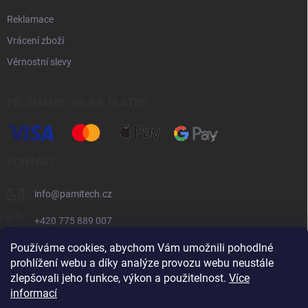
Reklamace
Vrácení zboží
Věrnostní slevy
PŘIJÍMÁME ONLINE PLATBY
KONTAKT
info
@
pamitech.cz
+420 775 889 007
Používáme cookies, abychom Vám umožnili pohodlné
prohlížení webu a díky analýze provozu webu neustále
Shoptet.cz
číčoviny.cz
VM Technology s.r.o.
zlepšovali jeho funkce, výkon a použitelnost.
Více
informací