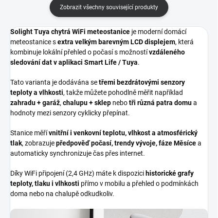
Zobrazit všechny související produkty
Solight Tuya chytrá WiFi meteostanice
je moderní domácí
meteostanice s
extra velkým barevným LCD displejem
, která
kombinuje lokální přehled o počasí s možností
vzdáleného
sledování dat v aplikaci Smart Life / Tuya
.
Tato varianta je dodávána se
třemi bezdrátovými senzory
teploty a vlhkosti
, takže můžete pohodlně měřit například
zahradu + garáž
,
chalupu + sklep
nebo
tři různá patra domu
a
hodnoty mezi senzory cyklicky přepínat.
Stanice měří
vnitřní i venkovní teplotu, vlhkost a atmosférický
tlak
, zobrazuje
předpověď počasí, trendy vývoje, fáze Měsíce
a
automaticky synchronizuje čas přes internet.
Díky WiFi připojení (2,4 GHz) máte k dispozici
historické grafy
teploty, tlaku i vlhkosti
přímo v mobilu a přehled o podmínkách
doma nebo na chalupě odkudkoliv.