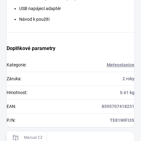
USB napájecí adaptér
Návod k použití
Doplňkové parametry
Kategorie
:
Meteostanice
Záruka
:
2 roky
Hmotnost
:
0.61 kg
EAN
:
8595707418231
P/N
:
TE81WIFI3S
Manual CZ