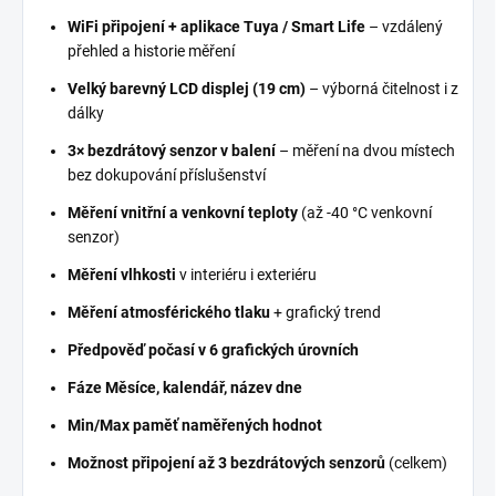
WiFi připojení + aplikace Tuya / Smart Life
– vzdálený
přehled a historie měření
Velký barevný LCD displej (19 cm)
– výborná čitelnost i z
dálky
3× bezdrátový senzor v balení
– měření na dvou místech
bez dokupování příslušenství
Měření vnitřní a venkovní teploty
(až -40 °C venkovní
senzor)
Měření vlhkosti
v interiéru i exteriéru
Měření atmosférického tlaku
+ grafický trend
Předpověď počasí v 6 grafických úrovních
Fáze Měsíce, kalendář, název dne
Min/Max paměť naměřených hodnot
Možnost připojení až 3 bezdrátových senzorů
(celkem)