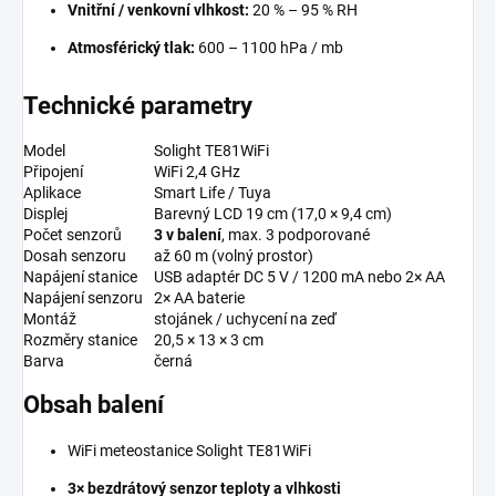
Vnitřní / venkovní vlhkost:
20 % – 95 % RH
Atmosférický tlak:
600 – 1100 hPa / mb
Technické parametry
Model
Solight TE81WiFi
Připojení
WiFi 2,4 GHz
Aplikace
Smart Life / Tuya
Displej
Barevný LCD 19 cm (17,0 × 9,4 cm)
Počet senzorů
3 v balení
, max. 3 podporované
Dosah senzoru
až 60 m (volný prostor)
Napájení stanice
USB adaptér DC 5 V / 1200 mA nebo 2× AA
Napájení senzoru
2× AA baterie
Montáž
stojánek / uchycení na zeď
Rozměry stanice
20,5 × 13 × 3 cm
Barva
černá
Obsah balení
WiFi meteostanice Solight TE81WiFi
3× bezdrátový senzor teploty a vlhkosti