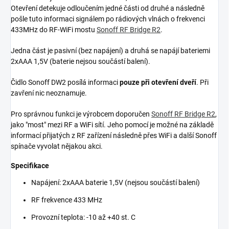
Otevření detekuje odloučením jedné části od druhé a následně
pošle tuto informaci signálem po rádiových vlnách o frekvenci
433MHz do RF-WiFi mostu
Sonoff RF Bridge R2
.
Jedna část je pasivní (bez napájení) a druhá se napájí bateriemi
2xAAA 1,5V (baterie nejsou součástí balení).
Čidlo Sonoff DW2 posílá informaci
pouze při otevření dveří
. Při
zavření nic neoznamuje.
Pro správnou funkci je výrobcem doporučen
Sonoff RF Bridge R2
,
jako "most" mezi RF a WiFi sítí. Jeho pomocí je možné na základě
informací přijatých z RF zařízení následně přes WiFi a další Sonoff
spínače vyvolat nějakou akci.
Specifikace
Napájení: 2xAAA baterie 1,5V (nejsou součástí balení)
RF frekvence 433 MHz
Provozní teplota: -10 až +40 st. C