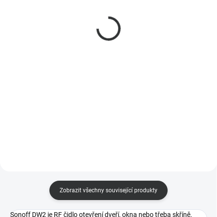
Ultra Plus AAA (LR03),
(FR03), 2ks
4ks
179 Kč
119 Kč
148 Kč bez DPH
98 Kč bez DPH
Do košíku
Do košíku
Lithiová baterie GP AAA (FR03)
Alkalická baterie GP Ultra Plus
AAA (LR03)
Zobrazit všechny související produkty
Sonoff DW2 je RF čidlo otevření dveří, okna nebo třeba skříně.