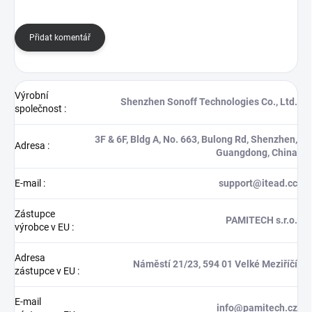
Přidat komentář
Výrobní
Shenzhen Sonoff Technologies Co., Ltd.
společnost
:
3F & 6F, Bldg A, No. 663, Bulong Rd, Shenzhen,
Adresa
:
Guangdong, China
E-mail
:
support@itead.cc
Zástupce
PAMITECH s.r.o.
výrobce v EU
:
Adresa
Náměstí 21/23, 594 01 Velké Meziříčí
zástupce v EU
:
E-mail
info@pamitech.cz