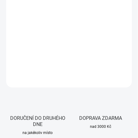
DORUČIT DO:
7.8.2026
MOŽNOSTI
DORUČENÍ
−
+
Přidat do košíku
RF 433MHz Dveřní a Okenní Čidlo Alarmu
DETAILNÍ INFORMACE
ZEPTAT SE
HLÍDAT
DORUČENÍ DO DRUHÉHO
DOPRAVA ZDARMA
DNE
nad 3000 Kč
na jakékoliv místo