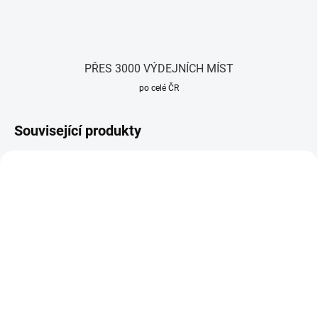
PŘES 3000 VÝDEJNÍCH MÍST
po celé ČR
Související produkty
SKLADEM
SKLADEM
(18 KS)
(5 KS)
Alkalická baterie GP
Lithiová baterie GP AAA