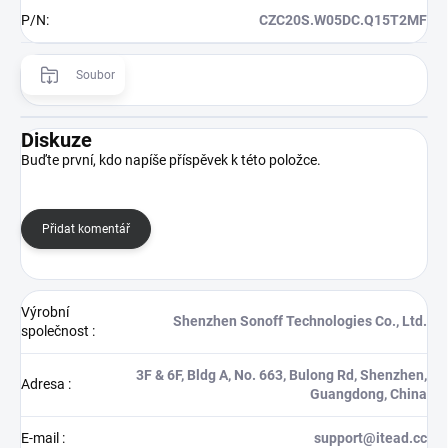
P/N
:
CZC20S.W05DC.Q15T2MF
Soubor
Diskuze
Buďte první, kdo napíše příspěvek k této položce.
Přidat komentář
Výrobní
Shenzhen Sonoff Technologies Co., Ltd.
společnost
:
3F & 6F, Bldg A, No. 663, Bulong Rd, Shenzhen,
Adresa
:
Guangdong, China
E-mail
:
support@itead.cc