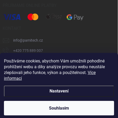
PŘIJÍMÁME ONLINE PLATBY
KONTAKT
info
@
pamitech.cz
+420 775 889 007
Používáme cookies, abychom Vám umožnili pohodlné
prohlížení webu a díky analýze provozu webu neustále
Shoptet.cz
číčoviny.cz
VM Technology s.r.o.
zlepšovali jeho funkce, výkon a použitelnost.
Více
informací
Copyright 2026
Pamitech.cz
. Všechna práva vyhrazena.
Upravit
Nastavení
nastavení cookies
Vytvořil Shoptet
Souhlasím