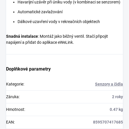
Havarijní uzávěr při úniku vody (v kombinaci se senzorem)
Automatické zavlažování
Dálkové uzavření vody v rekreačních objektech
Snadná instalace
: Montáž jako běžný ventil. Stačí připojit
napájení a přidat do aplikace eWeLink.
Doplňkové parametry
Kategorie
:
Senzory a čidla
Záruka
:
2 roky
Hmotnost
:
0.47 kg
EAN
:
8595707417685