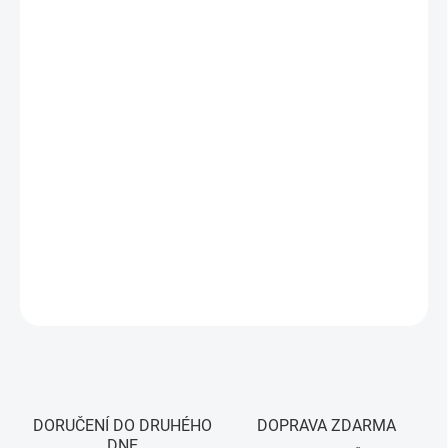
DORUČIT DO:
11.8.2026
MOŽNOSTI
DORUČENÍ
−
+
Přidat do košíku
Sonoff WiFi ventil DN15 pro dálkové uzavírání vody přes eWeLink
aplikaci. Automatizace, scény, časovače, napájení 5V, max. tlak 16
bar.
DETAILNÍ INFORMACE
ZEPTAT SE
HLÍDAT
DORUČENÍ DO DRUHÉHO
DOPRAVA ZDARMA
DNE