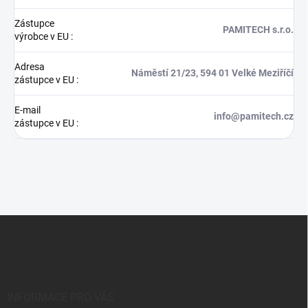
Zástupce
PAMITECH s.r.o.
výrobce v EU
:
Adresa
Náměstí 21/23, 594 01 Velké Meziříčí
zástupce v EU
:
E-mail
info@pamitech.cz
zástupce v EU
:
Z
á
p
a
t
í
INFORMACE PRO VÁS