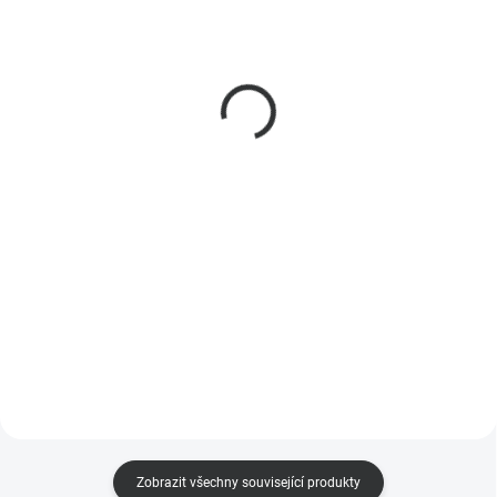
Sonoff BBQ BMT01
Sonoff eWelink WiFi
chytrý teploměr ke grilu
ventil na vodu 1” DN25,
a udírně
PN16
449 Kč
1 449 Kč
371 Kč bez DPH
1 198 Kč bez DPH
Do košíku
Do košíku
Sonoff BBQ BMT01 je chytrý
Sonoff WiFi ventil DN25 pro
Bluetooth teploměr pro gril a
dálkové uzavírání vody přes
udírnu se 2 sondami. Měří maso
eWeLink aplikaci. Automatizace,
od -20 °C do 300 °C, propojen s
scény, časovače, napájení 5V,
eWeLink pro alarmy a graf teplot
max. tlak 16 bar.
v reálném čase.
Zobrazit všechny související produkty