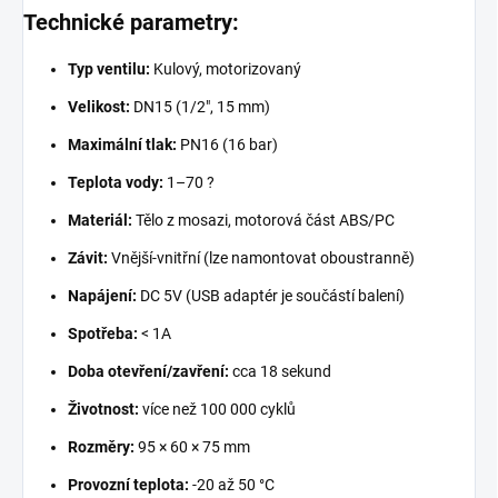
Technické parametry:
Typ ventilu:
Kulový, motorizovaný
Velikost:
DN15 (1/2", 15 mm)
Maximální tlak:
PN16 (16 bar)
Teplota vody:
1–70 ?
Materiál:
Tělo z mosazi, motorová část ABS/PC
Závit:
Vnější-vnitřní (lze namontovat oboustranně)
Napájení:
DC 5V (USB adaptér je součástí balení)
Spotřeba:
< 1A
Doba otevření/zavření:
cca 18 sekund
Životnost:
více než 100 000 cyklů
Rozměry:
95 × 60 × 75 mm
Provozní teplota:
-20 až 50 °C