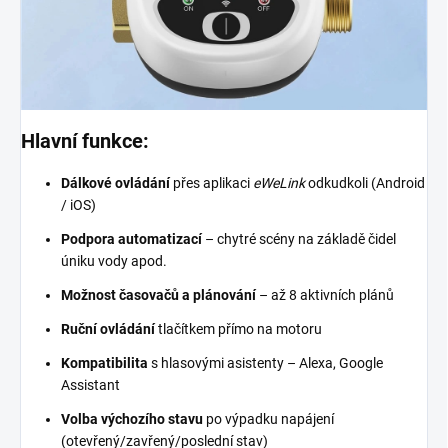
Hlavní funkce:
Dálkové ovládání
přes aplikaci
eWeLink
odkudkoli (Android
/ iOS)
Podpora automatizací
– chytré scény na základě čidel
úniku vody apod.
Možnost časovačů a plánování
– až 8 aktivních plánů
Ruční ovládání
tlačítkem přímo na motoru
Kompatibilita
s hlasovými asistenty – Alexa, Google
Assistant
Volba výchozího stavu
po výpadku napájení
(otevřený/zavřený/poslední stav)