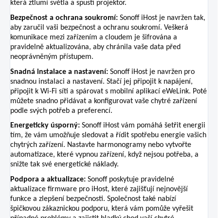
která ztlumí světla a spustí projektor.
Bezpečnost a ochrana soukromí:
Sonoff iHost je navržen tak,
aby zaručil vaši bezpečnost a ochranu soukromí. Veškerá
komunikace mezi zařízením a cloudem je šifrována a
pravidelně aktualizována, aby chránila vaše data před
neoprávněným přístupem.
Snadná instalace a nastavení:
Sonoff iHost je navržen pro
snadnou instalaci a nastavení. Stačí jej připojit k napájení,
připojit k Wi-Fi síti a spárovat s mobilní aplikací eWeLink. Poté
můžete snadno přidávat a konfigurovat vaše chytré zařízení
podle svých potřeb a preferencí.
Energeticky úsporný:
Sonoff iHost vám pomáhá šetřit energii
tím, že vám umožňuje sledovat a řídit spotřebu energie vašich
chytrých zařízení. Nastavte harmonogramy nebo vytvořte
automatizace, které vypnou zařízení, když nejsou potřeba, a
snižte tak své energetické náklady.
Podpora a aktualizace:
Sonoff poskytuje pravidelné
aktualizace firmware pro iHost, které zajišťují nejnovější
funkce a zlepšení bezpečnosti. Společnost také nabízí
špičkovou zákaznickou podporu, která vám pomůže vyřešit