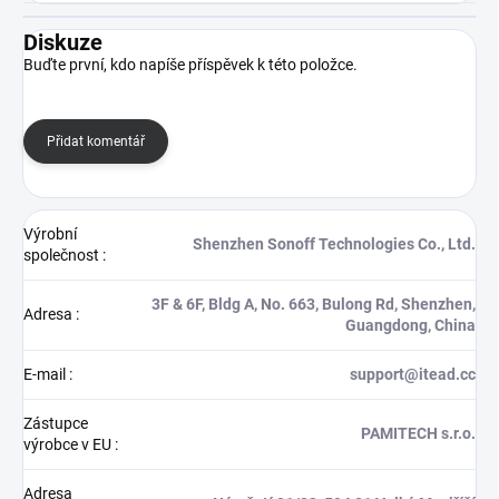
Diskuze
Buďte první, kdo napíše příspěvek k této položce.
Přidat komentář
Výrobní
Shenzhen Sonoff Technologies Co., Ltd.
společnost
:
3F & 6F, Bldg A, No. 663, Bulong Rd, Shenzhen,
Adresa
:
Guangdong, China
E-mail
:
support@itead.cc
Zástupce
PAMITECH s.r.o.
výrobce v EU
:
Adresa