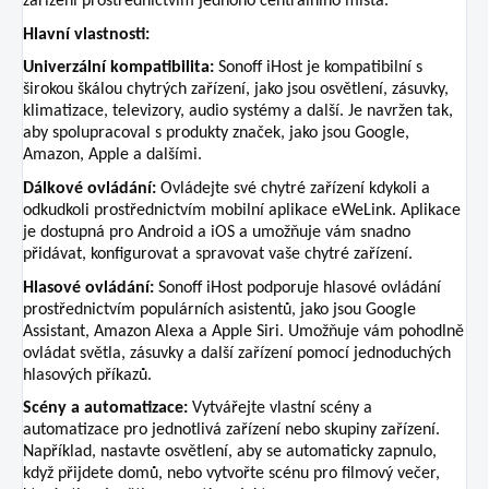
zařízení prostřednictvím jednoho centrálního místa.
Hlavní vlastnosti:
Univerzální kompatibilita:
Sonoff iHost je kompatibilní s
širokou škálou chytrých zařízení, jako jsou osvětlení, zásuvky,
klimatizace, televizory, audio systémy a další. Je navržen tak,
aby spolupracoval s produkty značek, jako jsou Google,
Amazon, Apple a dalšími.
Dálkové ovládání:
Ovládejte své chytré zařízení kdykoli a
odkudkoli prostřednictvím mobilní aplikace eWeLink. Aplikace
je dostupná pro Android a iOS a umožňuje vám snadno
přidávat, konfigurovat a spravovat vaše chytré zařízení.
Hlasové ovládání:
Sonoff iHost podporuje hlasové ovládání
prostřednictvím populárních asistentů, jako jsou Google
Assistant, Amazon Alexa a Apple Siri. Umožňuje vám pohodlně
ovládat světla, zásuvky a další zařízení pomocí jednoduchých
hlasových příkazů.
Scény a automatizace:
Vytvářejte vlastní scény a
automatizace pro jednotlivá zařízení nebo skupiny zařízení.
Například, nastavte osvětlení, aby se automaticky zapnulo,
když přijdete domů, nebo vytvořte scénu pro filmový večer,