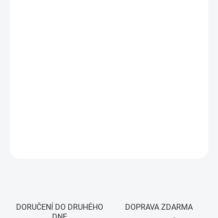
DORUČIT DO:
10.8.2026
MOŽNOSTI
DORUČENÍ
−
+
Přidat do košíku
Sonoff iHost - inteligentní řídící jednotka pro chytrou domácnost
bez nutnosti připojení ke cloudu. Kompatibilní s Google, Amazon,
Apple a dalšími. Snadná instalace a ochrana soukromí.
DETAILNÍ INFORMACE
ZEPTAT SE
HLÍDAT
DORUČENÍ DO DRUHÉHO
DOPRAVA ZDARMA
DNE