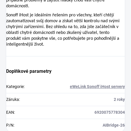
případné problémy a zajistit hladký chod vaší chytré
domácnosti.
Sonoff iHost je ideálním řešením pro všechny, kteří chtějí
zautomatizovat svůj domov a získat větší kontrolu nad svými
chytrými zařízeními. Bez ohledu na to, zda jste začátečník v
oblasti chytré domácnosti nebo zkušený uživatel, tento
produkt vám poskytne vše, co potřebujete pro pohodlnější a
inteligentnější život.
Doplňkové parametry
Kategorie
:
eWeLink Sonoff iHost servery
Záruka
:
2 roky
EAN
:
6920075778304
P/N
:
AIBridge-26