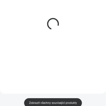
Sonoff TX Ultimate T5-
Sonoff TX Ultimate T5-
2C-86 - dvoukanálový
3C-86 - tříkanálový
dotykový Wi-Fi vypínač s
dotykový Wi-Fi vypínač s
RGB podsvícením
RGB podsvícením
629 Kč
649 Kč
520 Kč bez DPH
536 Kč bez DPH
Do košíku
Do košíku
Luxusní verze dotykových
Luxusní verze dotykových
vypínačů Sonoff TX, která nabízí
vypínačů Sonoff TX, která nabízí
velké množství nastavení a
velké množství nastavení a
využití. Dvoutlačítková verze (2C)
využití.Třítlačítková verze (3C) =
= dvě dotykové plochy přes celou
tři dotykové plochy přes celou
přední stranu vypínače
přední stranu vypínače
Zobrazit všechny související produkty