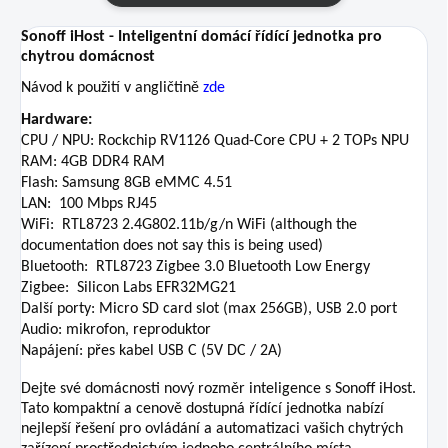
Sonoff iHost - Inteligentní domácí řídící jednotka pro
chytrou domácnost
Návod k použití v angličtině
zde
Hardware:
CPU / NPU: Rockchip RV1126 Quad-Core CPU + 2 TOPs NPU
RAM: 4GB DDR4 RAM
Flash: Samsung 8GB eMMC 4.51
LAN:
100 Mbps RJ45
WiFi:
RTL8723 2.4G802.11b/g/n WiFi (although the
documentation does not say this is being used)
Bluetooth:
RTL8723 Zigbee 3.0 Bluetooth Low Energy
Zigbee:
Silicon Labs EFR32MG21
Další porty: Micro SD card slot (max 256GB), USB 2.0 port
Audio: mikrofon, reproduktor
Napájení: přes kabel USB C (5V DC / 2A)
Dejte své domácnosti nový rozměr inteligence s Sonoff iHost.
Tato kompaktní a cenově dostupná řídící jednotka nabízí
nejlepší řešení pro ovládání a automatizaci vašich chytrých