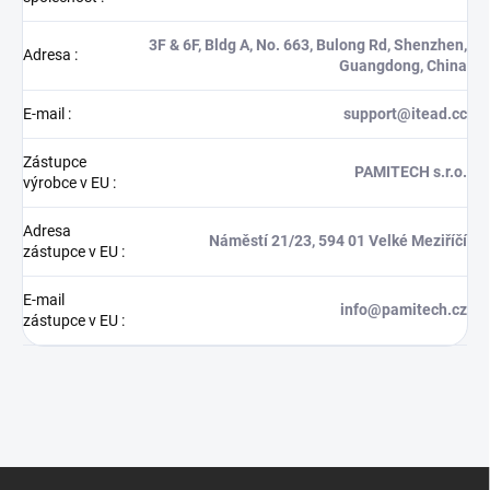
3F & 6F, Bldg A, No. 663, Bulong Rd, Shenzhen,
Adresa
:
Guangdong, China
E-mail
:
support@itead.cc
Zástupce
PAMITECH s.r.o.
výrobce v EU
:
Adresa
Náměstí 21/23, 594 01 Velké Meziříčí
zástupce v EU
:
E-mail
info@pamitech.cz
zástupce v EU
:
Z