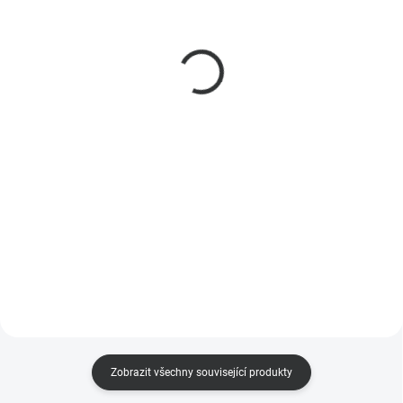
Sonoff SwitchMan
Sonoff SwitchMan
Chytrý Nástěnný Vypínač
Chytrý Nástěnný Vypínač
M5 Matter, 1-tlačítko, 80
M5 Matter, 2-tlačítko, 80
mm (EU typ), Bílý
mm (EU typ), Bílý
399 Kč
419 Kč
330 Kč bez DPH
346 Kč bez DPH
Do košíku
Do košíku
Bílý elegantní Sonoff vypínač M5-
Bílý elegantní Sonoff vypínač M5-
1C-80W s funkcí Matter. Jedná se
2C-80W s funkcí Matter. Jedná se
o jednokanálový chytrý Wifi
o dvoukanálový chytrý Wifi
vypínač, který lze snadno ovládat
vypínač, který lze snadno ovládat
pomocí mobilní aplikace eWeLink
pomocí mobilní aplikace eWeLink
z libovolného...
z libovolného...
Zobrazit všechny související produkty