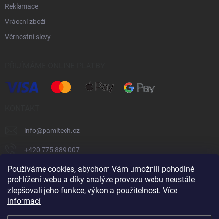
Reklamace
Vrácení zboží
Věrnostní slevy
PŘIJÍMÁME ONLINE PLATBY
KONTAKT
info
@
pamitech.cz
+420 775 889 007
Používáme cookies, abychom Vám umožnili pohodlné
prohlížení webu a díky analýze provozu webu neustále
Shoptet.cz
číčoviny.cz
VM Technology s.r.o.
zlepšovali jeho funkce, výkon a použitelnost.
Více
informací