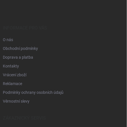
á
p
a
t
í
INFORMACE PRO VÁS
O nás
Obchodní podmínky
Doprava a platba
Kontakty
Vrácení zboží
Reklamace
Podmínky ochrany osobních údajů
Věrnostní slevy
ZÁKAZNICKÝ SERVIS