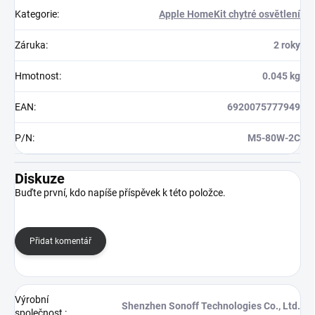
Kategorie
:
Apple HomeKit chytré osvětlení
Záruka
:
2 roky
Hmotnost
:
0.045 kg
EAN
:
6920075777949
P/N
:
M5-80W-2C
Diskuze
Buďte první, kdo napíše příspěvek k této položce.
Přidat komentář
Výrobní
Shenzhen Sonoff Technologies Co., Ltd.
společnost
: