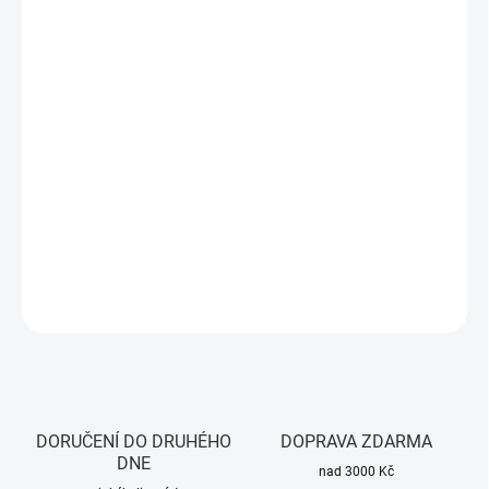
DORUČIT DO:
10.8.2026
MOŽNOSTI
DORUČENÍ
−
+
Přidat do košíku
Bílý rámeček pro dva chytré vypínače Sonoff M5 nebo M5 Matter
(80 mm). Elegantní řešení pro vícenásobnou montáž vedle sebe.
DETAILNÍ INFORMACE
ZEPTAT SE
HLÍDAT
DORUČENÍ DO DRUHÉHO
DOPRAVA ZDARMA
DNE
nad 3000 Kč