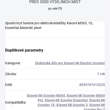
PŘES 3000 VÝDEJNÍCH MÍST
po celé ČR
Spodní kryt baterie pro elektrokoloběžky Xiaomi M365, 1S,
Essential.Materiál: plast
Doplňkové parametry
Kategorie
:
Elektrické díly pro Xiaomi Mi Electric Scooter
Záruka
:
1 rok
EAN
:
8595707413229
Xiaomi Mi Scooter M365
,
Xiaomi Mi Scooter M365
Pro
,
Xiaom Mi Scooter Essential
,
Xiaomi Mi
Kompatibilita
:
Scooter 1S
,
Xiaomi Mi Scooter 3
,
Xiaomi Mi
Scooter Pro 2