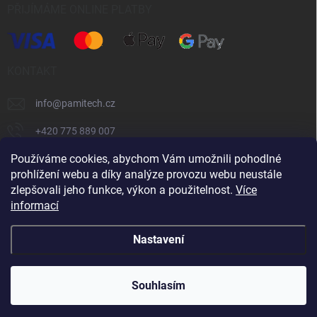
PŘIJÍMÁME ONLINE PLATBY
KONTAKT
info
@
pamitech.cz
+420 775 889 007
Používáme cookies, abychom Vám umožnili pohodlné
prohlížení webu a díky analýze provozu webu neustále
Shoptet.cz
číčoviny.cz
VM Technology s.r.o.
zlepšovali jeho funkce, výkon a použitelnost.
Více
informací
Copyright 2026
Pamitech.cz
. Všechna práva vyhrazena.
Upravit
Nastavení
nastavení cookies
Vytvořil Shoptet
Souhlasím