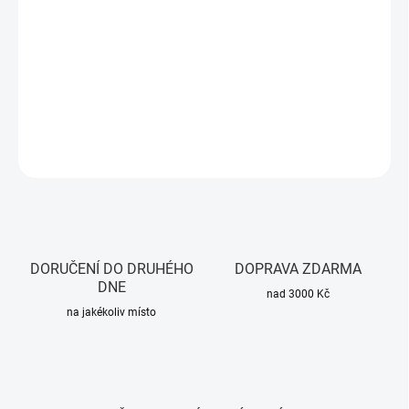
−
+
Přidat do košíku
Spodní kryt baterie pro elektrokoloběžky Xiaomi M365, 1S,
Essential
DETAILNÍ INFORMACE
ZEPTAT SE
HLÍDAT
DORUČENÍ DO DRUHÉHO
DOPRAVA ZDARMA
DNE
nad 3000 Kč
na jakékoliv místo