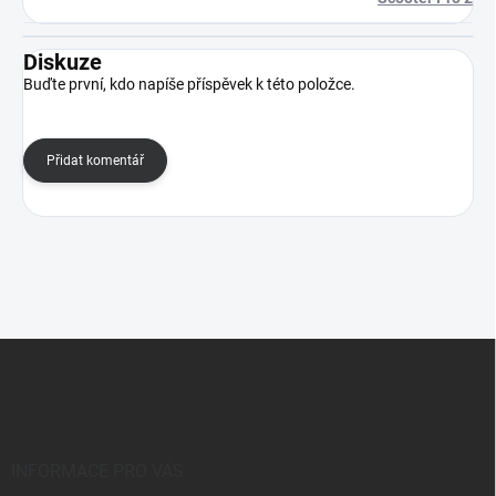
Diskuze
Buďte první, kdo napíše příspěvek k této položce.
Přidat komentář
Z
á
p
a
t
í
INFORMACE PRO VÁS