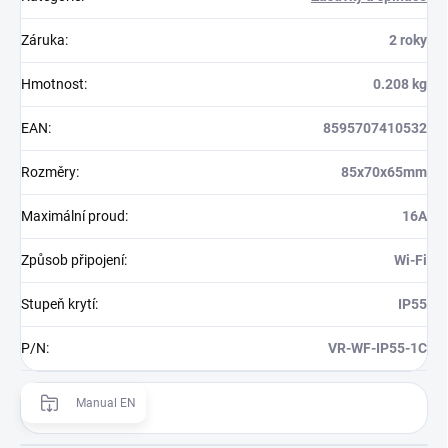
Záruka
:
2 roky
Hmotnost
:
0.208 kg
EAN
:
8595707410532
Rozměry
:
85x70x65mm
Maximální proud
:
16A
Způsob připojení
:
Wi-Fi
Stupeň krytí
:
IP55
P/N
:
VR-WF-IP55-1C
Manual EN