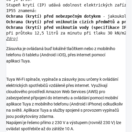
Stupeň krytí (IP) udává odolnost elektrických zařízen
IP55 znamená:
Ochrana (krytí) před nebezpečným dotykem
 - jakoukoliv
Ochrana (krytí) před vniknutím cizích předmětů a prac
Ochrana (krytí) před vniknutím vody (specifikace IPX5
při průtoku 12,5 litrů za minutu při tlaku 30 kN/m2 p
Zdroj
Zásuvka je ovládaná buď lokálně tlačítkem nebo z mobilního
telefonu či tabletu (Android i iOS), přes internet pomocí
aplikaci Tuya
.
Tuya Wi-Fi spínače, vypínače a zásuvky jsou určeny k ovládání
elektrických spotřebičů vzdáleně přes internet. Využívají
cloudového prostředí Amazon Web Services (AWS) pro
zabezpečené připojení do internetu a ovládání pomocí mobilní
aplikace Tuya z mobilního telefonu (Android i iPhone) odkudkoliv
na světě. Aplikace Tuya a služby spojené s provozem vypínačů
jsou poskytovány zdarma.
Napájení je řešeno přímo z 230 V a výstupem (rovněž 230 V) lze
ovládat spotřebiče až do zátěže 10 A.