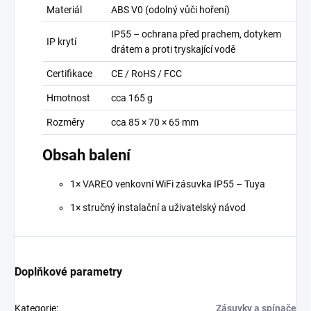
Materiál
ABS V0 (odolný vůči hoření)
IP55 – ochrana před prachem, dotykem
IP krytí
drátem a proti tryskající vodě
Certifikace
CE / RoHS / FCC
Hmotnost
cca 165 g
Rozměry
cca 85 × 70 × 65 mm
Obsah balení
1× VAREO venkovní WiFi zásuvka IP55 – Tuya
1× stručný instalační a uživatelský návod
Doplňkové parametry
Kategorie
:
Zásuvky a spínače