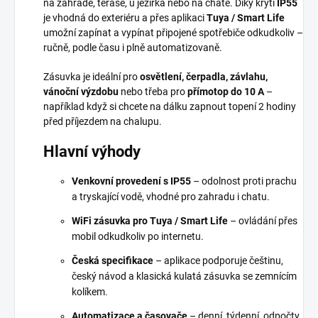
na zahradě, terase, u jezírka nebo na chatě. Díky krytí
IP55
je vhodná do exteriéru a přes aplikaci
Tuya / Smart Life
umožní zapínat a vypínat připojené spotřebiče odkudkoliv –
ručně, podle času i plně automatizovaně.
Zásuvka je ideální pro
osvětlení, čerpadla, závlahu,
vánoční výzdobu
nebo třeba pro
přímotop do 10 A
–
například když si chcete na dálku zapnout topení 2 hodiny
před příjezdem na chalupu.
Hlavní výhody
Venkovní provedení s IP55
– odolnost proti prachu
a tryskající vodě, vhodné pro zahradu i chatu.
WiFi zásuvka pro Tuya / Smart Life
– ovládání přes
mobil odkudkoliv po internetu.
Česká specifikace
– aplikace podporuje češtinu,
český návod a klasická kulatá zásuvka se zemnícím
kolíkem.
Automatizace a časovače
– denní, týdenní, odpočty,