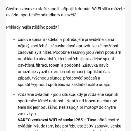
Chytrou zásuvku stačí zapojit, připojit k domácí Wi-Fi síti a můžete
ovládat spotřebiče odkudkoliv na světě.
Příklady nejčastějšího použití:
časové spínání - kdekoliv potřebujete pravidelně spínat
nějaký spotřebič - zásuvka dává opravdu velké možnosti
časování (viz níže). Podobné zásuvky jsou velmi populární
například u akvaristů, kteří potřebují pravidelně spínat
osvětlení, filtraci, topení a podobně. Zásuvka navíc
umožňuje využít externích informací (například čas
západu/východu slunce, předpověď počasí) a
spustit/vypnout spotřebič na základě těchto údajů.
vzdálené ovládání - jsou situace, kdy je vzdálené sepnutí
spotřebiče téměř nutností. Například topení na chalupě.
Není nic jednoduššího, než zapojit přímotop* do chytré
zásuvky a
VAREO venkovní WiFi zásuvka IP55 – Tuya
přidá chytré
ovládání všude tam, kde potřebujete 230V zásuvku venku: