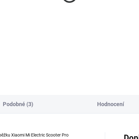
 Kč bez DPH
819 Kč
677 Kč bez DPH
Detail
Do košíku
Kompletní kit blinkrů/směrový
brzdových a pozicních světel 
elektrokoloběžku Xiaomi. Zvý
svou viditelnost a bezpečnost
cestách za jakýchkoli světeln
podmínek....
Podobné (3)
Hodnocení
běžku Xiaomi Mi Electric Scooter Pro
Dop