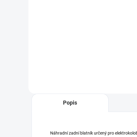
123
129 Kč
107 Kč bez DPH
Do košíku
Popis
Náhradní zadní blatník určený pro elektrokolo