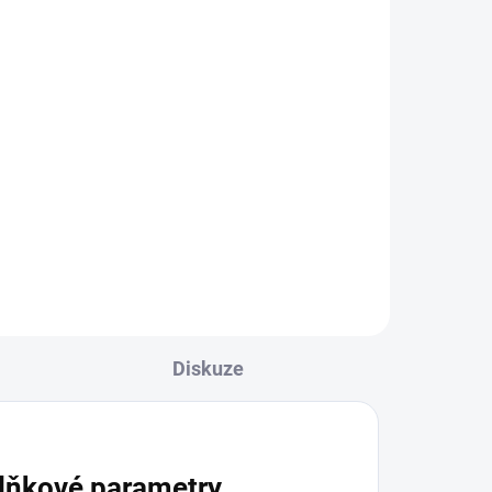
ch,
pro
šte
 na
ých
Diskuze
lňkové parametry