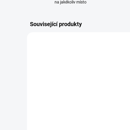
na jakékoliv místo
Související produkty
108836
SKLADEM
(5 KS)
Zad
Držák / výztuž zadního
Mi 
blatníku pro Xiaomi Mi
2/3
Electric Scooter Pro
14
2/3/1S/Essential, černá