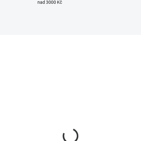
nad 3000 Kč
106293
10
MOMENTÁLNĚ NEDOSTUPNÉ
SKL
(
ní světlo pro Xiaomi
Kit směrových
Electric Scooter Pro
světel/blinkry, brzdov
/1S/Essential
a pozicních světel pro
9 Kč
elektrokoloběžku Xia