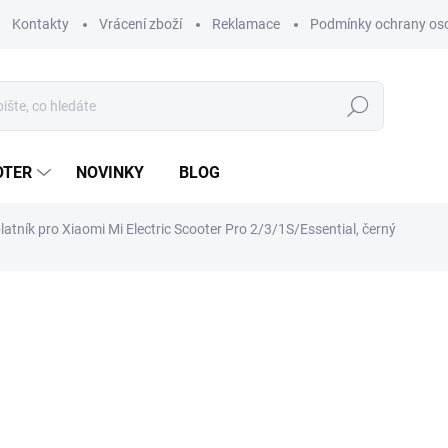
Kontakty
Vrácení zboží
Reklamace
Podmínky ochrany os
Hledat
OTER
NOVINKY
BLOG
latník pro Xiaomi Mi Electric Scooter Pro 2/3/1S/Essential, černý
ní
ZNAČKA:
XIAOMI
179 Kč
148 Kč bez DPH
Měrná
SKLADEM
(1 KS)
cena:
MŮŽEME DORUČIT DO:
10.8.2