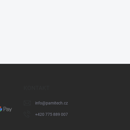
KONTAKT
info
@
pamitech.cz
+420 775 889 007