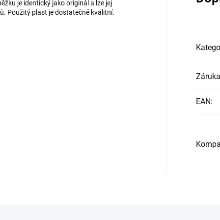
žku je identický jako originál a lze jej
 Použitý plast je dostatečně kvalitní.
Katego
Záruk
EAN
:
Kompat