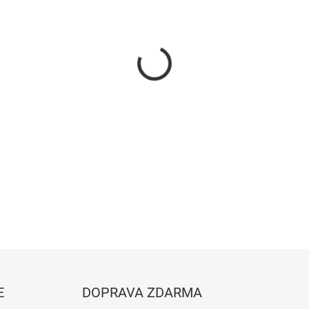
−
+
DETAILNÍ INFORMACE
ZEPTAT SE
HLÍDAT
E
DOPRAVA ZDARMA