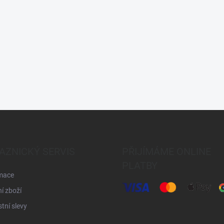
AZNICKÝ SERVIS
PŘIJÍMÁME ONLINE
PLATBY
mace
í zboží
tní slevy