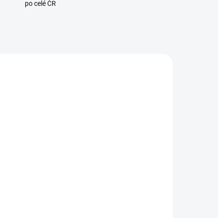
po celé ČR
8823
ADEM
1 KS)
ých
omi