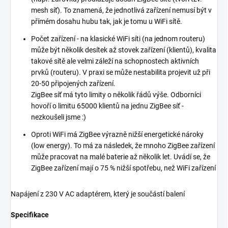
mesh síť). To znamená, že jednotlivá zařízení nemusí být v
přímém dosahu hubu tak, jak je tomu u WiFi sítě.
Počet zařízení - na klasické WiFi síti (na jednom routeru)
může být několik desítek až stovek zařízení (klientů), kvalita
takové sítě ale velmi záleží na schopnostech aktivních
prvků (routeru). V praxi se může nestabilita projevit už při
20-50 připojených zařízení.
ZigBee síť má tyto limity o několik řádů výše. Odborníci
hovoří o limitu 65000 klientů na jednu ZigBee síť -
nezkoušeli jsme :)
Oproti WiFi má ZigBee výrazně nižší energetické nároky
(low energy). To má za následek, že mnoho ZigBee zařízení
může pracovat na malé baterie až několik let. Uvádí se, že
ZigBee zařízení mají o 75 % nižší spotřebu, než WiFi zařízení
Napájení z 230 V AC adaptérem, který je součástí balení
Specifikace