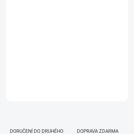
DORUČIT DO:
7.8.2026
MOŽNOSTI
DORUČENÍ
−
+
Přidat do košíku
Detektor hořlavých a výbušných plynů (metan CH4) s vestavěnou
sirénou a ZigBee 3.0 podporou. Spolupracuje s Tuya ZigBee
Hubem i Home Assistant, napájení 12 V DC. Zajistí včasné
varování před únikem plynu.
DETAILNÍ INFORMACE
ZEPTAT SE
HLÍDAT
DORUČENÍ DO DRUHÉHO
DOPRAVA ZDARMA