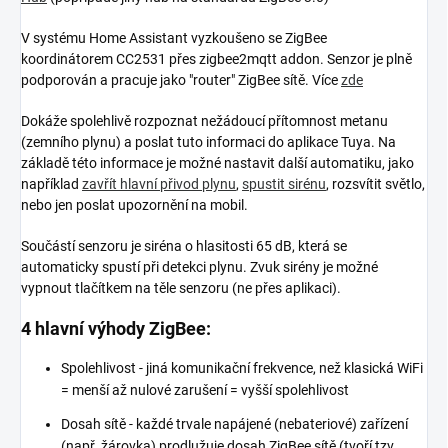
V systému Home Assistant vyzkoušeno se ZigBee
koordinátorem CC2531 přes zigbee2mqtt addon. Senzor je plně
podporován a pracuje jako "router" ZigBee sítě. Více
zde
Dokáže spolehlivě rozpoznat nežádoucí přítomnost metanu
(zemního plynu) a poslat tuto informaci do aplikace Tuya. Na
základě této informace je možné nastavit další automatiku, jako
například
zavřít hlavní přivod plynu
,
spustit sirénu
, rozsvítit světlo,
nebo jen poslat upozornění na mobil.
Součástí senzoru je siréna o hlasitosti 65 dB, která se
automaticky spustí při detekci plynu. Zvuk sirény je možné
vypnout tlačítkem na těle senzoru (ne přes aplikaci).
4 hlavní výhody ZigBee:
Spolehlivost - jiná komunikační frekvence, než klasická WiFi
= menší až nulové zarušení = vyšší spolehlivost
Dosah sítě - každé trvale napájené (nebateriové) zařízení
(např. žárovka) prodlužuje dosah ZigBee sítě (tvoří tzv.