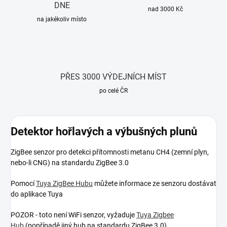
DNE
nad 3000 Kč
na jakékoliv místo
PŘES 3000 VÝDEJNÍCH MÍST
po celé ČR
Detektor hořlavých a výbušných plunů
ZigBee senzor pro detekci přítomnosti metanu CH4 (zemní plyn,
nebo-li CNG) na standardu ZigBee 3.0
Pomocí
Tuya ZigBee Hubu
můžete informace ze senzoru dostávat
do aplikace Tuya
POZOR - toto není WiFi senzor, vyžaduje
Tuya Zigbee
Hub
(popřípadě jiný hub na standardu ZigBee 3.0)