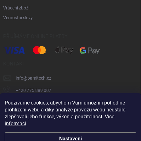
Vrácení zboží
Věrnostní slevy
PŘIJÍMÁME ONLINE PLATBY
KONTAKT
info
@
pamitech.cz
+420 775 889 007
Používáme cookies, abychom Vám umožnili pohodlné
prohlížení webu a díky analýze provozu webu neustále
Shoptet.cz
číčoviny.cz
VM Technology s.r.o.
zlepšovali jeho funkce, výkon a použitelnost.
Více
informací
Copyright 2026
Pamitech.cz
. Všechna práva vyhrazena.
Upravit
Nastavení
nastavení cookies