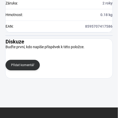
Záruka
:
2 roky
Hmotnost
:
0.18 kg
EAN
:
8595707417586
Diskuze
Buďte první, kdo napíše příspěvek k této položce.
Přidat komentář
Z
á