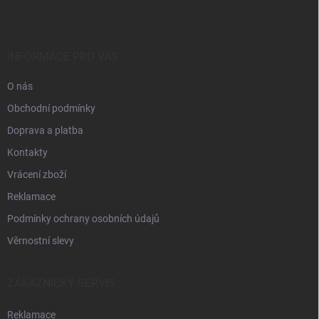
p
a
t
í
INFORMACE PRO VÁS
O nás
Obchodní podmínky
Doprava a platba
Kontakty
Vrácení zboží
Reklamace
Podmínky ochrany osobních údajů
Věrnostní slevy
ZÁKAZNICKÝ SERVIS
Reklamace