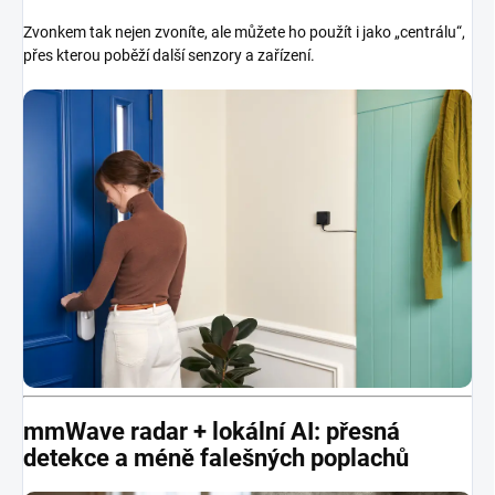
Zvonkem tak nejen zvoníte, ale můžete ho použít i jako „centrálu“,
přes kterou poběží další senzory a zařízení.
mmWave radar + lokální AI: přesná
detekce a méně falešných poplachů