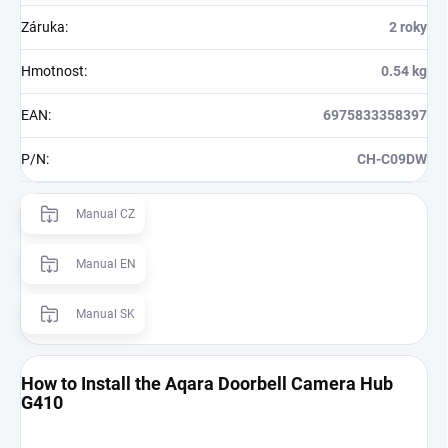
Záruka
:
2 roky
Hmotnost
:
0.54 kg
EAN
:
6975833358397
P/N
:
CH-C09DW
Manual CZ
Manual EN
Manual SK
How to Install the Aqara Doorbell Camera Hub
G410