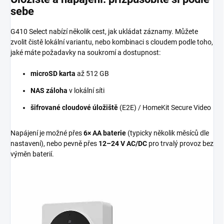
sebe
G410 Select nabízí několik cest, jak ukládat záznamy. Můžete
zvolit čistě lokální variantu, nebo kombinaci s cloudem podle toho,
jaké máte požadavky na soukromí a dostupnost:
microSD karta
až 512 GB
NAS záloha
v lokální síti
šifrované cloudové úložiště
(E2E) / HomeKit Secure Video
Napájení je možné přes
6× AA baterie
(typicky několik měsíců dle
nastavení), nebo pevně přes
12–24 V AC/DC
pro trvalý provoz bez
výměn baterií.