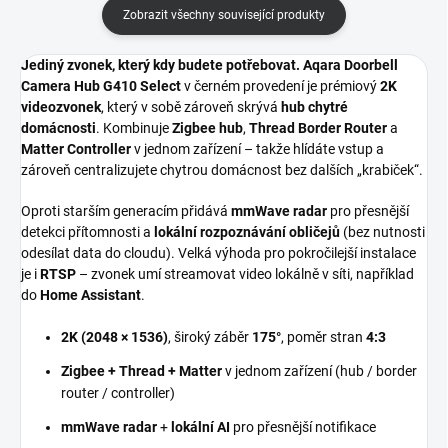
Zobrazit všechny související produkty
Jediný zvonek, který kdy budete potřebovat.
Aqara Doorbell
Camera Hub G410 Select
v černém provedení je prémiový
2K
videozvonek
, který v sobě zároveň skrývá
hub chytré
domácnosti
. Kombinuje
Zigbee hub
,
Thread Border Router
a
Matter Controller
v jednom zařízení – takže hlídáte vstup a
zároveň centralizujete chytrou domácnost bez dalších „krabiček“.
Oproti starším generacím přidává
mmWave radar
pro přesnější
detekci přítomnosti a
lokální rozpoznávání obličejů
(bez nutnosti
odesílat data do cloudu). Velká výhoda pro pokročilejší instalace
je i
RTSP
– zvonek umí streamovat video lokálně v síti, například
do
Home Assistant
.
2K (2048 × 1536)
, široký záběr
175°
, poměr stran
4:3
Zigbee + Thread + Matter
v jednom zařízení (hub / border
router / controller)
mmWave radar
+
lokální AI
pro přesnější notifikace