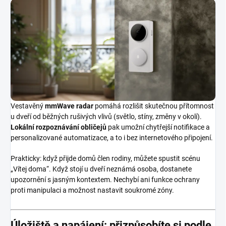
Vestavěný
mmWave radar
pomáhá rozlišit skutečnou přítomnost
u dveří od běžných rušivých vlivů (světlo, stíny, změny v okolí).
Lokální rozpoznávání obličejů
pak umožní chytřejší notifikace a
personalizované automatizace, a to i bez internetového připojení.
Prakticky: když přijde domů člen rodiny, můžete spustit scénu
„Vítej doma“. Když stojí u dveří neznámá osoba, dostanete
upozornění s jasným kontextem. Nechybí ani funkce ochrany
proti manipulaci a možnost nastavit soukromé zóny.
Úložiště a napájení: přizpůsobíte si podle