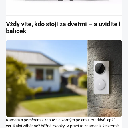
Vždy víte, kdo stojí za dveřmi – a uvidíte i
balíček
Kamera s poměrem stran
4:3
a zorným polem
175°
dává lepší
vertikální záběr než běžné zvonky. V praxi to znamená, že kromě