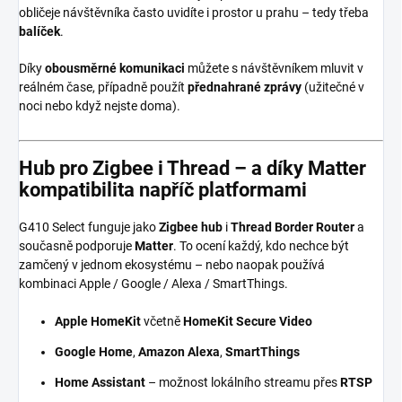
obličeje návštěvníka často uvidíte i prostor u prahu – tedy třeba
balíček
.
Díky
obousměrné komunikaci
můžete s návštěvníkem mluvit v
reálném čase, případně použít
přednahrané zprávy
(užitečné v
noci nebo když nejste doma).
Hub pro Zigbee i Thread – a díky Matter
kompatibilita napříč platformami
G410 Select funguje jako
Zigbee hub
i
Thread Border Router
a
současně podporuje
Matter
. To ocení každý, kdo nechce být
zamčený v jednom ekosystému – nebo naopak používá
kombinaci Apple / Google / Alexa / SmartThings.
Apple HomeKit
včetně
HomeKit Secure Video
Google Home
,
Amazon Alexa
,
SmartThings
Home Assistant
– možnost lokálního streamu přes
RTSP