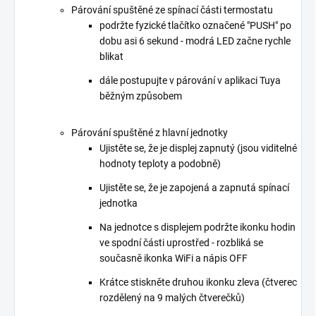
Párování spuštěné ze spínací části termostatu
podržte fyzické tlačítko označené "PUSH" po
dobu asi 6 sekund - modrá LED začne rychle
blikat
dále postupujte v párování v aplikaci Tuya
běžným způsobem
Párování spuštěné z hlavní jednotky
Ujistěte se, že je displej zapnutý (jsou viditelné
hodnoty teploty a podobně)
Ujistěte se, že je zapojená a zapnutá spínací
jednotka
Na jednotce s displejem podržte ikonku hodin
ve spodní části uprostřed - rozbliká se
současně ikonka WiFi a nápis OFF
Krátce stiskněte druhou ikonku zleva (čtverec
rozdělený na 9 malých čtverečků)