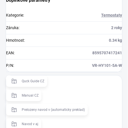
Doplňkové parametry
Kategorie
:
Termostaty
Záruka
:
2 roky
Hmotnost
:
0.34 kg
EAN
:
8595707417241
P/N
:
VR-HY101-5A-W
Quck Guide CZ
Manual CZ
Prelozeny navod v (automaticky preklad)
Navod v aj