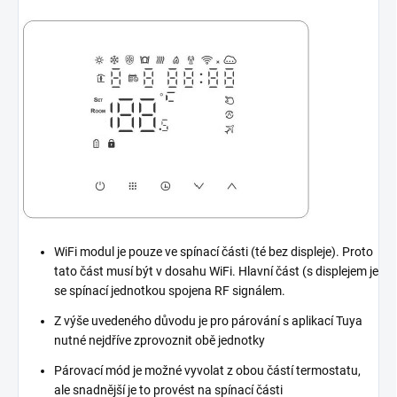
WiFi modul je pouze ve spínací části (té bez displeje). Proto
tato část musí být v dosahu WiFi. Hlavní část (s displejem je
se spínací jednotkou spojena RF signálem.
Z výše uvedeného důvodu je pro párování s aplikací Tuya
nutné nejdříve zprovoznit obě jednotky
Párovací mód je možné vyvolat z obou částí termostatu,
ale snadnější je to provést na spínací části