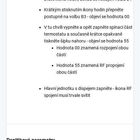
Krátkým stisknutím ikony hodin přepněte
postupně na volbu B3 - objeví se hodnota 00
V tu chvíli vypněte a opět zapněte spínací část
termostatu a současně krátce opakvaně
tiskněte šipku nahoru - objeví se hodnota 55
Hodnota 00 znamená rozpojení obou
částí
Hodnota 55 znamená RF propojení
obou částí
Hlavní jednotku s dispejem zapněte - ikona RF
spojení musí trvale svítit