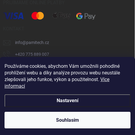
PŘIJÍMÁME ONLINE PLATBY
KONTAKT
info
@
pamitech.cz
+420 775 889 007
Používáme cookies, abychom Vám umožnili pohodlné
prohlížení webu a díky analýze provozu webu neustále
Shoptet.cz
číčoviny.cz
VM Technology s.r.o.
zlepšovali jeho funkce, výkon a použitelnost.
Více
informací
Copyright 2026
Pamitech.cz
. Všechna práva vyhrazena.
Upravit
Nastavení
nastavení cookies
Vytvořil Shoptet
Souhlasím