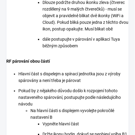
Dlouze podržte druhou ikonku zleva (čtverec
rozdělený na 9 malých čtverečků) - musí se
objevit a pravidelně blikat dvě ikonky (WiFi a
Cloud). Pokud bliká pouze jedna z těchto dvou
ikon, postup opakujte. Musí blikat obě
dále postupujte v párování v aplikaci Tuya
běžným způsobem
RF párování obou částí
Hlavní část s dispelejm a spínací jednotka jsou z výroby
spárovány a není třeba je párovat
Pokud by z nějakého důvodu došlo k rozpojení tohoto
nastaveného spárování, postupujte podle následujícího
návodu
Na hlavní části s displejem vyvolejte pokročilé
nastavení B
Vypněte hlavní část
Držte ikonu hodin, dokud se neobjeví volba B1