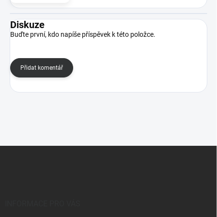
Diskuze
Buďte první, kdo napíše příspěvek k této položce.
Přidat komentář
Z
á
p
a
t
í
INFORMACE PRO VÁS