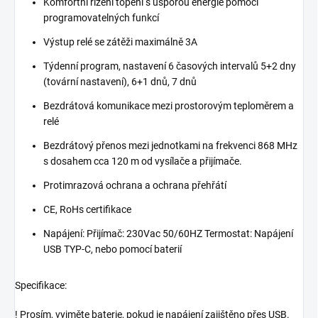
Komfortní řízení topení s úsporou energie pomocí
programovatelných funkcí
Výstup relé se zátěži maximálně 3A
Týdenní program, nastavení 6 časových intervalů 5+2 dny
(tovární nastavení), 6+1 dnů, 7 dnů
Bezdrátová komunikace mezi prostorovým teploměrem a
relé
Bezdrátový přenos mezi jednotkami na frekvenci 868 MHz
s dosahem cca 120 m od vysílače a přijímače.
Protimrazová ochrana a ochrana přehřátí
CE, RoHs certifikace
Napájení: Přijímač: 230Vac 50/60HZ Termostat: Napájení
USB TYP-C, nebo pomocí baterií
Specifikace:
! Prosím, vyjměte baterie, pokud je napájení zajištěno přes USB.