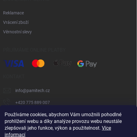
Reklamace
Vrácení zboží
Věrnostní slevy
PŘIJÍMÁME ONLINE PLATBY
KONTAKT
info
@
pamitech.cz
+420 775 889 007
Používáme cookies, abychom Vám umožnili pohodlné
prohlížení webu a díky analýze provozu webu neustále
Shoptet.cz
číčoviny.cz
VM Technology s.r.o.
zlepšovali jeho funkce, výkon a použitelnost.
Více
informací