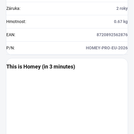
Záruka
:
2 roky
Hmotnost
:
0.67 kg
EAN
:
8720892562876
P/N
:
HOMEY-PRO-EU-2026
This is Homey (in 3 minutes)