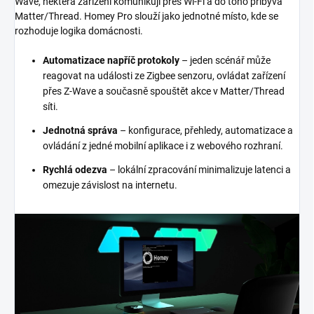
Wave, některá zařízení komunikují přes Wi-Fi a do toho přibývá
Matter/Thread. Homey Pro slouží jako jednotné místo, kde se
rozhoduje logika domácnosti.
Automatizace napříč protokoly
– jeden scénář může
reagovat na události ze Zigbee senzoru, ovládat zařízení
přes Z-Wave a současně spouštět akce v Matter/Thread
síti.
Jednotná správa
– konfigurace, přehledy, automatizace a
ovládání z jedné mobilní aplikace i z webového rozhraní.
Rychlá odezva
– lokální zpracování minimalizuje latenci a
omezuje závislost na internetu.