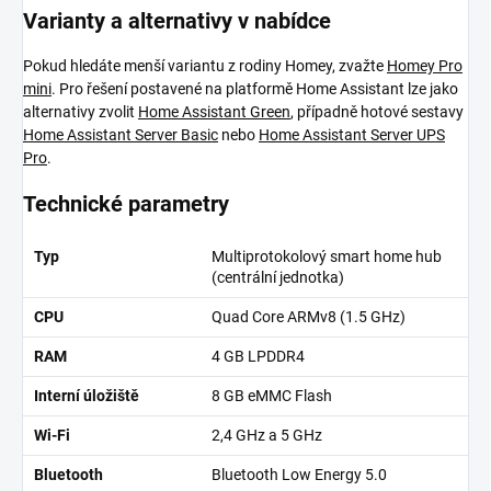
Varianty a alternativy v nabídce
Pokud hledáte menší variantu z rodiny Homey, zvažte
Homey Pro
mini
. Pro řešení postavené na platformě Home Assistant lze jako
alternativy zvolit
Home Assistant Green
, případně hotové sestavy
Home Assistant Server Basic
nebo
Home Assistant Server UPS
Pro
.
Technické parametry
Typ
Multiprotokolový smart home hub
(centrální jednotka)
CPU
Quad Core ARMv8 (1.5 GHz)
RAM
4 GB LPDDR4
Interní úložiště
8 GB eMMC Flash
Wi-Fi
2,4 GHz a 5 GHz
Bluetooth
Bluetooth Low Energy 5.0