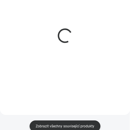
SKLADEM*
SKLADEM
(1 KS)
Homey Bridge
Homey Energy Dongle
1 649 Kč
939 Kč
1 363 Kč bez DPH
776 Kč bez DPH
Do košíku
Do košíku
Homey Bridge – univerzální
Homey Energy Dongle –
chytrý hub s podporou Zigbee, Z-
monitorování energie pro chytrou
Wave Plus, Wi-Fi, Bluetooth LE,
domácnost: připojení k P1 portu
433 MHz a IR. Ovládání přes
chytrého měřiče, reálná data o
aplikaci Homey, hlasové asistenty
spotřebě elektřiny a plynu,
a Homey Premium.
podpora Homey Pro a Homey
Cloud.
Zobrazit všechny související produkty