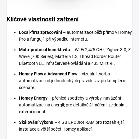
Klíčové vlastnosti zařízení
Local-first zpracování
– automatizace běží přímo v Homey
Pro a fungují i při výpadku internetu.
Multi-protocol konektivita
– Wi-Fi 2,4/5 GHz, Zigbee 3.0, Z-
Wave (700 Series), Matter v1.3, Thread Border Router,
Bluetooth LE, infračervené ovládání a 433 MHz RF.
Homey Flow a Advanced Flow
– vizuální tvorba
automatizací od jednoduchých pravidel až po komplexní
scénáře.
Homey Energy
– přehled spotřeby a výroby, navázání
automatizací na energii; pro detailnější měření lze doplnit
externí modul.
Škálování výkonu
– 4 GB LPDDR4 RAM pro rozsáhlejší
instalace a větší počet Homey aplikací.