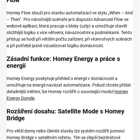
Flow
Homey Flow slouží pro stavbu automatizací ve stylu „When – And
– Then“. Pro náročnější scénáře je k dispozici Advanced Flow ve
webové aplikaci, která pracuje s bloky (uzly) a umožňuje stavět
složitější logiku s více větvemi, návaznostmi a podmínkami. Tento
přístup se hodí při větším počtu zařízení, při vícevrstvých scénách
a při potřebě jasně vizualizovat logiku domácnosti.
Zásadní funkce: Homey Energy a práce s
energií
Homey Energy poskytuje přehled o energii v domácnosti a
umožňuje na energii navázat automatizace. Pokud chcete přidat
detailnější měření, lze Homey rozšířit o související modul
Homey
Energy Dongle
.
Rozšíření dosahu: Satellite Mode s Homey
Bridge
Pro větší domy nebo členité stavby lze systém rozšířit pomocí
Homey Bridge v satelitním režimu. Tím se zlepší bezdrátové