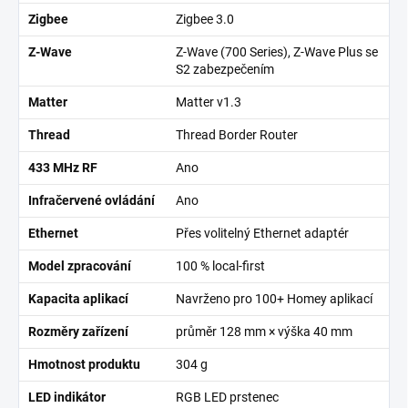
Zigbee
Zigbee 3.0
Z-Wave
Z-Wave (700 Series), Z-Wave Plus se
S2 zabezpečením
Matter
Matter v1.3
Thread
Thread Border Router
433 MHz RF
Ano
Infračervené ovládání
Ano
Ethernet
Přes volitelný Ethernet adaptér
Model zpracování
100 % local-first
Kapacita aplikací
Navrženo pro 100+ Homey aplikací
Rozměry zařízení
průměr 128 mm × výška 40 mm
Hmotnost produktu
304 g
LED indikátor
RGB LED prstenec