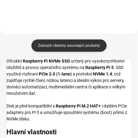
pro přenos dat až 8Gbps. Ideální
přenosovou rychlostí až 8Gbps.
pro rychlé úložiště, NAS a...
Ideální pro...
Zobrazit všechny související produkty
Oficiální
Raspberry Pi NVMe SSD
určený pro vysokorychlostní
úložiště a provoz operačního systému na
Raspberry Pi 5
. SSD
využívá rozhraní
PCIe 2.0 (1-lane)
a protokol
NVMe 1.4
, což
zajišťuje rychlé čtení, nízkou latenci a ideální výkon pro servery,
domácí automatizaci, multimediální centra či aplikace s velkým
množstvím dat.
Disk je plně kompatibilní s
Raspberry Pi M.2 HAT+
i dalšími PCIe
adaptéry pro Pi 5 a umožňuje spouštění systému (boot) přímo z
NVMe disku.
Hlavní vlastnosti