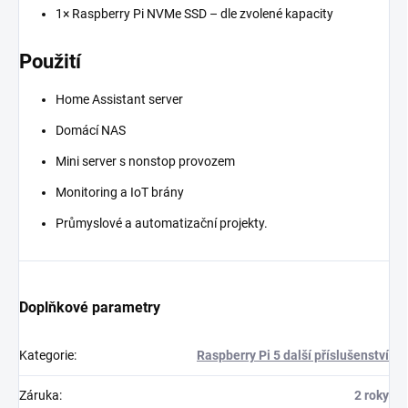
1× Raspberry Pi NVMe SSD – dle zvolené kapacity
Použití
Home Assistant server
Domácí NAS
Mini server s nonstop provozem
Monitoring a IoT brány
Průmyslové a automatizační projekty.
Doplňkové parametry
Kategorie
:
Raspberry Pi 5 další příslušenství
Záruka
:
2 roky