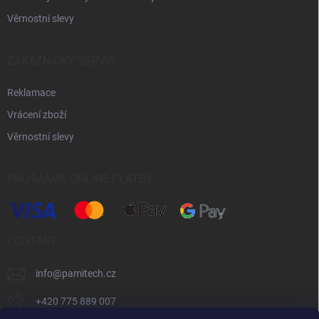
Věrnostní slevy
ZÁKAZNICKÝ SERVIS
Reklamace
Vrácení zboží
Věrnostní slevy
PŘIJÍMÁME ONLINE PLATBY
KONTAKT
info
@
pamitech.cz
+420 775 889 007