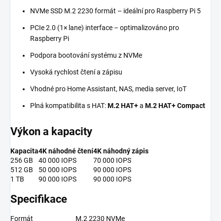
NVMe SSD M.2 2230 formát – ideální pro Raspberry Pi 5
PCIe 2.0 (1× lane) interface – optimalizováno pro
Raspberry Pi
Podpora bootování systému z NVMe
Vysoká rychlost čtení a zápisu
Vhodné pro Home Assistant, NAS, media server, IoT
Plná kompatibilita s HAT:
M.2 HAT+
a
M.2 HAT+ Compact
Výkon a kapacity
Kapacita
4K náhodné čtení
4K náhodný zápis
256 GB
40 000 IOPS
70 000 IOPS
512 GB
50 000 IOPS
90 000 IOPS
1 TB
90 000 IOPS
90 000 IOPS
Specifikace
Formát
M.2 2230 NVMe