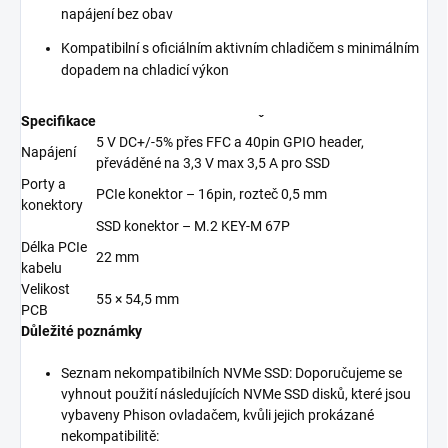
napájení bez obav
Kompatibilní s oficiálním aktivním chladičem s minimálním
dopadem na chladicí výkon
Specifikace
ˇ
5 V DC+/-5% přes FFC a 40pin GPIO header,
Napájení
převáděné na 3,3 V max 3,5 A pro SSD
Porty a
PCIe konektor – 16pin, rozteč 0,5 mm
konektory
SSD konektor – M.2 KEY-M 67P
Délka PCIe
22 mm
kabelu
Velikost
55 × 54,5 mm
PCB
Důležité poznámky
Seznam nekompatibilních NVMe SSD: Doporučujeme se
vyhnout použití následujících NVMe SSD disků, které jsou
vybaveny Phison ovladačem, kvůli jejich prokázané
nekompatibilitě: