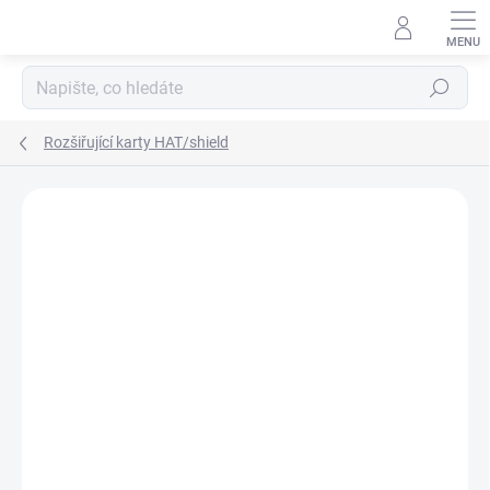
Přejít
na
obsah
Hledat
Rozšiřující karty HAT/shield
Podrobnosti hodnocení
Neohodnoceno
ZNAČKA:
SUPTRONICS