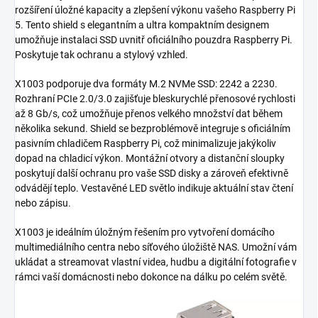
rozšíření úložné kapacity a zlepšení výkonu vašeho Raspberry Pi
5. Tento shield s elegantním a ultra kompaktním designem
umožňuje instalaci SSD uvnitř oficiálního pouzdra Raspberry Pi.
Poskytuje tak ochranu a stylový vzhled.
X1003 podporuje dva formáty M.2 NVMe SSD: 2242 a 2230.
Rozhraní PCIe 2.0/3.0 zajišťuje bleskurychlé přenosové rychlosti
až 8 Gb/s, což umožňuje přenos velkého množství dat během
několika sekund. Shield se bezproblémově integruje s oficiálním
pasivním chladičem Raspberry Pi, což minimalizuje jakýkoliv
dopad na chladicí výkon. Montážní otvory a distanční sloupky
poskytují další ochranu pro vaše SSD disky a zároveň efektivně
odvádějí teplo. Vestavěné LED světlo indikuje aktuální stav čtení
nebo zápisu.
X1003 je ideálním úložným řešením pro vytvoření domácího
multimediálního centra nebo síťového úložiště NAS. Umožní vám
ukládat a streamovat vlastní videa, hudbu a digitální fotografie v
rámci vaší domácnosti nebo dokonce na dálku po celém světě.