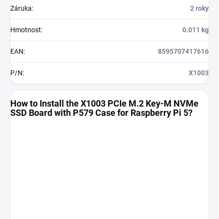
Záruka
:
2 roky
Hmotnost
:
0.011 kg
EAN
:
8595707417616
P/N
:
X1003
How to Install the X1003 PCIe M.2 Key-M NVMe
SSD Board with P579 Case for Raspberry Pi 5?