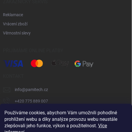
ZÁKAZNICKÝ SERVIS
Reklamace
Vrácení zboží
Věrnostní slevy
PŘIJÍMÁME ONLINE PLATBY
KONTAKT
info
@
pamitech.cz
+420 775 889 007
Používáme cookies, abychom Vám umožnili pohodlné
prohlížení webu a díky analýze provozu webu neustále
Shoptet.cz
číčoviny.cz
VM Technology s.r.o.
zlepšovali jeho funkce, výkon a použitelnost.
Více