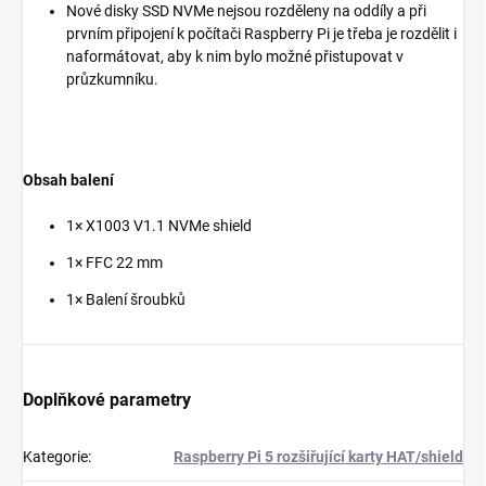
Nové disky SSD NVMe nejsou rozděleny na oddíly a při
prvním připojení k počítači Raspberry Pi je třeba je rozdělit i
naformátovat, aby k nim bylo možné přistupovat v
průzkumníku.
Obsah balení
1× X1003 V1.1 NVMe shield
1× FFC 22 mm
1× Balení šroubků
Doplňkové parametry
Kategorie
:
Raspberry Pi 5 rozšiřující karty HAT/shield