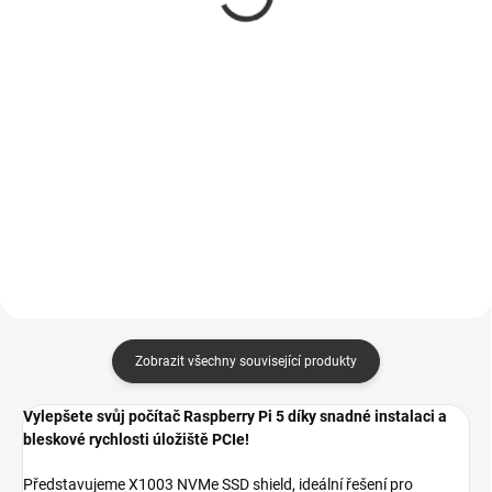
449 Kč
Do košíku
371 Kč bez DPH
Nejvýkonnější Raspberry Pi 5 s
Do košíku
16GB RAM. 2,4GHz A76, PCIe,
4Kp60, rychlé USB a moderní
Kovový kryt Geekworm X1200-C1
grafika. Ideální pro AI, multimédia
pro Raspberry Pi 5 a X1200 UPS
i náročné projekty.
shield zajišťuje ochranu, efektivní
chlazení a snadný přístup ke
všem portům. Ideální pro
nepřerušované napájení.
Zobrazit všechny související produkty
Vylepšete svůj počítač Raspberry Pi 5 díky snadné instalaci a
bleskové rychlosti úložiště PCIe!
Představujeme X1003 NVMe SSD shield, ideální řešení pro