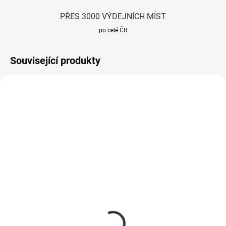
PŘES 3000 VÝDEJNÍCH MÍST
po celé ČR
Související produkty
SKLADEM
SKLADEM
(1 KS)
(16 KS)
Raspberry Pi 5 - 16GB
Geekworm X1200-C1
RAM
Raspberry Pi 5 PCIe
Metal case pro X1200
7 999 Kč
UPS shield
6 611 Kč bez DPH