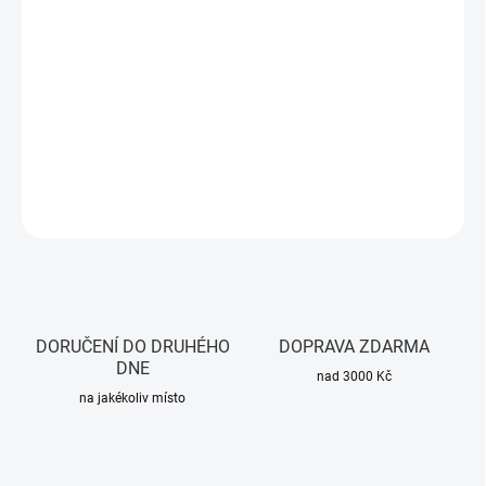
MOŽNOSTI
DORUČENÍ
X1003 NVMe SSD shield pro Raspberry Pi 5 umožňuje instalaci
M.2 SSD (2242 a 2230) uvnitř oficiální krabičky s podporou PCIe
2.0/3.0 a přenosovou rychlostí až 8Gbps. Ideální pro NAS,
multimediální centra a rychlý boot z SSD.
DETAILNÍ INFORMACE
ZEPTAT SE
HLÍDAT
DORUČENÍ DO DRUHÉHO
DOPRAVA ZDARMA
DNE
nad 3000 Kč
na jakékoliv místo