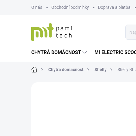
Přejít
O nás
Obchodní podmínky
Doprava a platba
na
obsah
CHYTRÁ DOMÁCNOST
MI ELECTRIC SCO
Domů
Chytrá domácnost
Shelly
Shelly BL
Neohodnoceno
Podrobnosti hodnoce