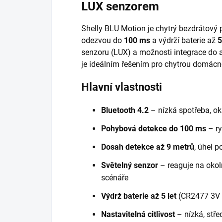
LUX senzorem
Shelly BLU Motion je chytrý bezdrátový
odezvou do
100 ms
a výdrží baterie až
5
senzoru (LUX) a možnosti integrace do 
je ideálním řešením pro chytrou domácnos
Hlavní vlastnosti
Bluetooth 4.2
– nízká spotřeba, ok
Pohybová detekce do 100 ms
– ry
Dosah detekce až 9 metrů
, úhel p
Světelný senzor
– reaguje na okol
scénáře
Výdrž baterie až 5 let
(CR2477 3V –
Nastavitelná citlivost
– nízká, stř