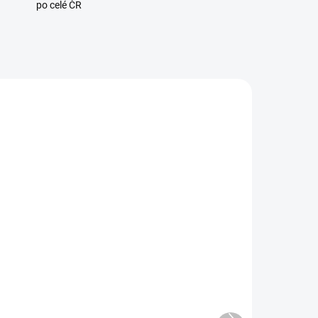
po celé ČR
NOVINKA
0098
110757
ADEM
SKLADEM*
7 KS)
LinkedGo Smart HVAC
termostat powered by
Shelly (WiFi, Bluetooth)
2 699 Kč
Další