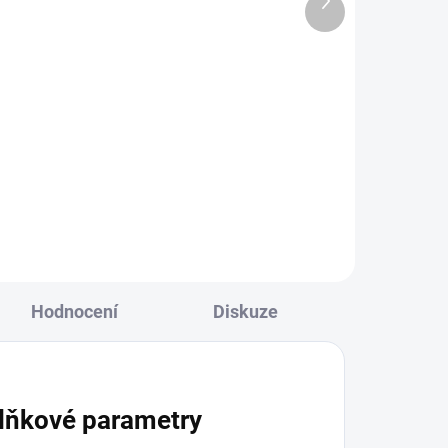
2 231 Kč bez DPH
produkt
Do košíku
ktní
LinkedGo Smart HVAC termostat
m
je nástěnný pokojový termostat s
čipem ShellyX, určený pro řízení
celého systému vytápění, chlazení
a větrání z jednoho místa. Ovládá
fan-coilové...
Hodnocení
Diskuze
lňkové parametry