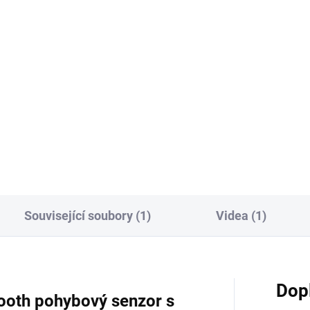
9 Kč
297 Kč bez DPH
 Kč bez DPH
Do košíku
Do košíku
Shelly PM Mini Gen3 je kompa
energetický měřič s pokročilý
tooth ovladač se 4 tlačítky a
procesorem a větší pamětí,
netickým držákem. Až 16
určený pro monitorování
, výdrž 2 roky, ovládání scén,
spotřeby energie a ovládání
el a zařízení přes Shelly a
zařízení na dálku přes Wi-Fi....
ome.
Související soubory (1)
Videa (1)
Dop
tooth pohybový senzor s