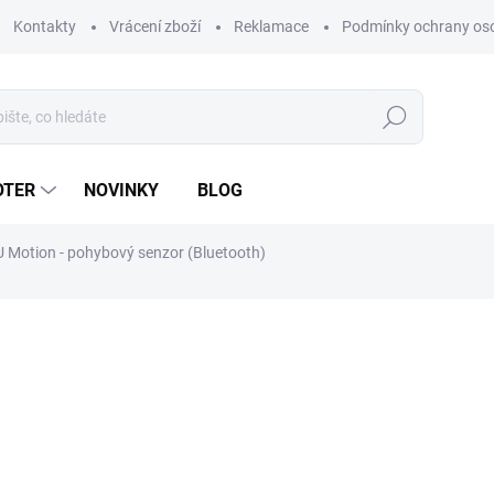
Kontakty
Vrácení zboží
Reklamace
Podmínky ochrany os
Hledat
OTER
NOVINKY
BLOG
U Motion - pohybový senzor (Bluetooth)
ní
ZNAČKA:
SHELLY
589 Kč
487 Kč bez DPH
Měrná
MOMENTÁLNĚ NEDOSTUP
cena:
MOŽNOSTI DORUČENÍ