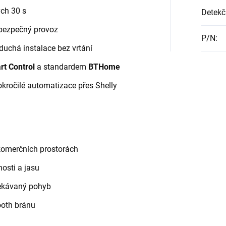
ých 30 s
Detekč
bezpečný provoz
P/N
:
uchá instalace bez vrtání
rt Control
a standardem
BTHome
ročilé automatizace přes Shelly
komerčních prostorách
osti a jasu
ekávaný pohyb
ooth bránu