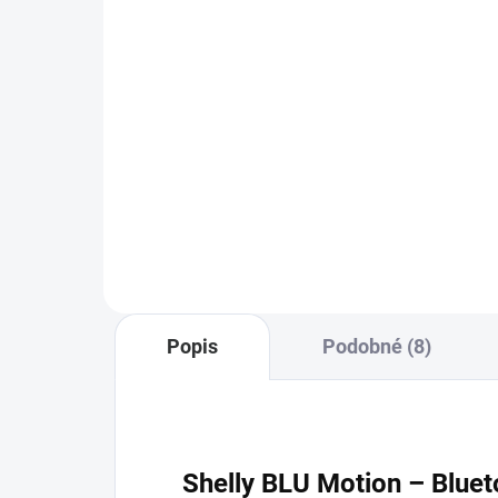
50
74 Kč bez DPH
421
Do košíku
Lithiová knoflíková baterie GP
CR2477
Blue
mag
akcí
svět
BTH
Popis
Podobné (8)
Shelly BLU Motion – Blue