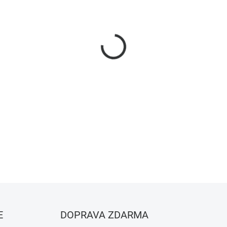
Bluetooth senzor pohybu s de
senzorem. Ideální pro automa
DETAILNÍ INFORMACE
ZEPTAT SE
HLÍDAT
E
DOPRAVA ZDARMA