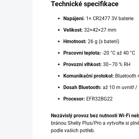
Technické specifikace
Napájení:
1× CR2477 3V baterie
Velikost:
32×42×27 mm
Hmotnost:
26 g (s baterií)
Pracovní teplota:
-20 °C až 40 °C
Provozní vlhkost:
30–70 % RH
Komunikační protokol:
Bluetooth 
Dosah Bluetooth:
až 10 m uvnitř /
Procesor:
EFR32BG22
Nezávislý provoz bez nutnosti Wi-Fi n
bránou Shelly Plus/Pro a vytvořte si pl
podle vašich potřeb.