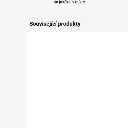
na jakékoliv místo
Související produkty
110106
SKLADEM
(>20 KS)
Lithiová knoflíková
She
baterie GP CR2477
blu
ov
89 Kč