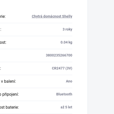
rie
:
Chytrá domácnost Shelly
a
:
3 roky
ost
:
0.04 kg
3800235266700
:
CR2477 (3V)
 v balení
:
Ano
 připojení
:
Bluetooth
st baterie
:
až 5 let