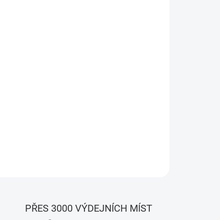
tekcí do 100 ms, výdrží baterie až 5 let a LUX
tizaci světel či zabezpečení domácnosti.
PŘES 3000 VÝDEJNÍCH MÍST