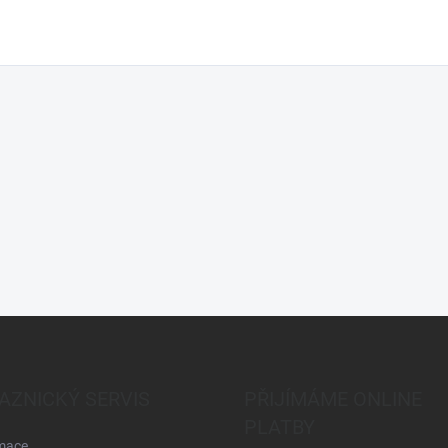
AZNICKÝ SERVIS
PŘIJÍMÁME ONLINE
PLATBY
mace