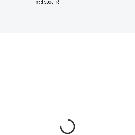
nad 3000 Kč
110482
11
SKLADEM
SKL
(3 KS)
(
lly BLU RC Button 4 -
Shelly Gen3 PM Mini,
etooth dálkový
měřící modul, WiFi
ladač
359 Kč