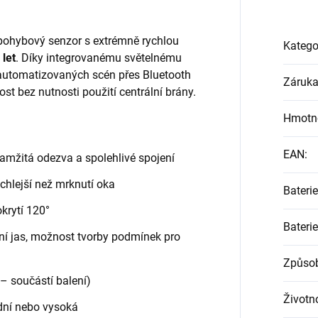
 pohybový senzor s extrémně rychlou
Katego
 let
. Díky integrovanému světelnému
automatizovaných scén přes Bluetooth
Záruk
t bez nutnosti použití centrální brány.
Hmotn
EAN
:
amžitá odezva a spolehlivé spojení
chlejší než mrknutí oka
Baterie
okrytí 120°
Baterie
ní jas, možnost tvorby podmínek pro
Způsob
 součástí balení)
Životno
ední nebo vysoká