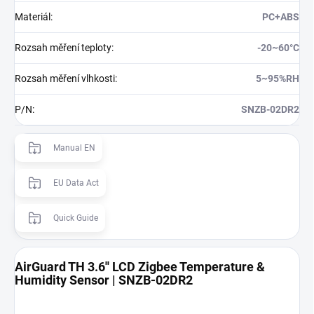
Materiál
:
PC+ABS
Rozsah měření teploty
:
-20~60°C
Rozsah měření vlhkosti
:
5~95%RH
P/N
:
SNZB-02DR2
Manual EN
EU Data Act
Quick Guide
AirGuard TH 3.6'' LCD Zigbee Temperature &
Humidity Sensor | SNZB-02DR2