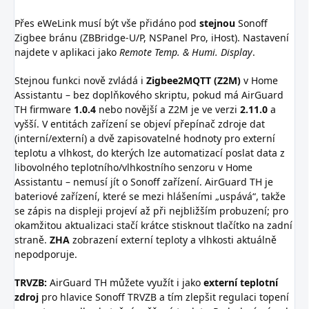
Přes eWeLink musí být vše přidáno pod
stejnou
Sonoff
Zigbee bránu (ZBBridge-U/P, NSPanel Pro, iHost). Nastavení
najdete v aplikaci jako
Remote Temp. & Humi. Display
.
Stejnou funkci nově zvládá i
Zigbee2MQTT (Z2M)
v Home
Assistantu – bez doplňkového skriptu, pokud má AirGuard
TH firmware
1.0.4
nebo novější a Z2M je ve verzi
2.11.0
a
vyšší. V entitách zařízení se objeví přepínač zdroje dat
(interní/externí) a dvě zapisovatelné hodnoty pro externí
teplotu a vlhkost, do kterých lze automatizací poslat data z
libovolného teplotního/vlhkostního senzoru v Home
Assistantu – nemusí jít o Sonoff zařízení. AirGuard TH je
bateriové zařízení, které se mezi hlášeními „uspává“, takže
se zápis na displeji projeví až při nejbližším probuzení; pro
okamžitou aktualizaci stačí krátce stisknout tlačítko na zadní
straně.
ZHA
zobrazení externí teploty a vlhkosti aktuálně
nepodporuje.
TRVZB:
AirGuard TH můžete využít i jako
externí teplotní
zdroj
pro hlavice Sonoff TRVZB a tím zlepšit regulaci topení