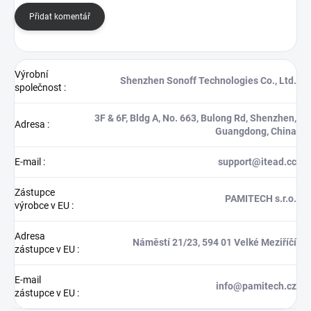
Přidat komentář
Výrobní
Shenzhen Sonoff Technologies Co., Ltd.
společnost
:
3F & 6F, Bldg A, No. 663, Bulong Rd, Shenzhen,
Adresa
:
Guangdong, China
E-mail
:
support@itead.cc
Zástupce
PAMITECH s.r.o.
výrobce v EU
:
Adresa
Náměstí 21/23, 594 01 Velké Meziříčí
zástupce v EU
:
E-mail
info@pamitech.cz
zástupce v EU
: