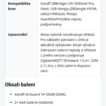
Kompatibilita
Sonoff ZBBridge-U/P, NSPanel Pro,
bran
iHost; USB dongly (ZBDongle-P/E/M,
LMG21/PMG24). Philips
Hue/IKEA/Fritz!Box nejsou
podporovány.
Upozornění
Alexa nativně nezobrazuje vlhkost.
Pro základní párování v ZHA je
aktuálně vyžadován skript výrobce.
Zobrazení externí teploty a vlhkosti
z jiného senzoru podporuje
Zigbee2MQTT (firmware 1.0.4+, Z2M
2.11.0+), v ZHA zatím k dispozici
není.
Obsah balení
Sonoff AirGuard TH SNZB-02DR2
2× AAA baterie (vložené)