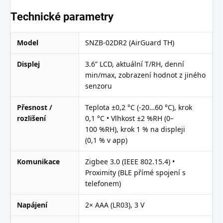
Technické parametry
Model
SNZB-02DR2 (AirGuard TH)
Displej
3.6” LCD, aktuální T/RH, denní
min/max, zobrazení hodnot z jiného
senzoru
Přesnost /
Teplota ±0,2 °C (-20…60 °C), krok
rozlišení
0,1 °C • Vlhkost ±2 %RH (0–
100 %RH), krok 1 % na displeji
(0,1 % v app)
Komunikace
Zigbee 3.0 (IEEE 802.15.4) •
Proximity (BLE přímé spojení s
telefonem)
Napájení
2× AAA (LR03), 3 V