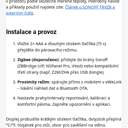
v prostoru podle skutečné měřené teploty. Podrobný návod
a příklady použití najdete zde:
Článek o SONOFF TRVZB a
externím čidle
.
Instalace a provoz
Vložte 2× AAA a dlouhým stiskem tlačítka (?5 s)
přejděte do párovacího režimu.
Zigbee (doporučeno):
přidejte do brány Sonoff
(ZBBridge-U/P, NSPanel Pro, iHost) nebo kompatibilní
třetí strany (např. Z2M/ZHA přes USB dongle).
Proximity režim:
spárujte přímo s mobilem v eWeLink
– lokální náhled dat a Bluetooth OTA.
Nastavte prahy/intervaly reportování, kalibraci a
komfortní pásma. Zapněte upozornění v aplikaci.
Displej probudíte krátkým stiskem tlačítka, dvojstisk přepíná
°C/°F. Stojánek pro stůl, otvor pro zavěšení na stěnu.