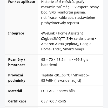
Funkce aplikace
Historie až 6 měsíců, grafy
max/min/průměr, CSV export, rosný
bod, VPD, komfortní pásma,
notifikace, kalibrace, nastavitelné
prahy/intervaly reportu
Integrace
eWeLink • Home Assistant
(Zigbee2MQTT, ZHA se skriptem) •
Amazon Alexa (teplota), Google
Home (T/RH), SmartThings
Rozměry /
95 × 70 × 18,2 mm • ~99,3 g s
hmotnost
bateriemi
Provozní
Teplota -20…60 °C • Vlhkost 5–
podmínky
95 %RH (nekondenzující)
Materiál
PC + ABS • barva bílá
Certifikace
CE / FCC / RoHS