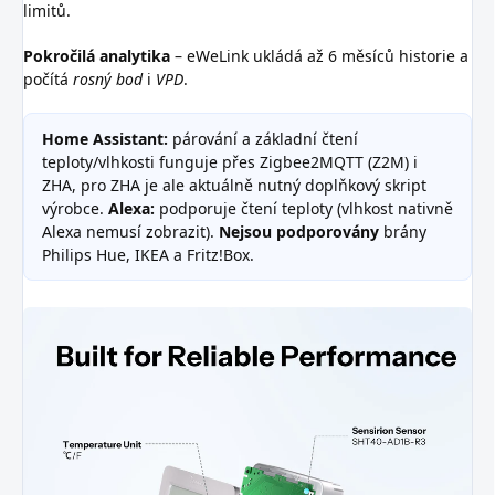
limitů.
Pokročilá analytika
– eWeLink ukládá až 6 měsíců historie a
počítá
rosný bod
i
VPD
.
Home Assistant:
párování a základní čtení
teploty/vlhkosti funguje přes Zigbee2MQTT (Z2M) i
ZHA, pro ZHA je ale aktuálně nutný doplňkový skript
výrobce.
Alexa:
podporuje čtení teploty (vlhkost nativně
Alexa nemusí zobrazit).
Nejsou podporovány
brány
Philips Hue, IKEA a Fritz!Box.