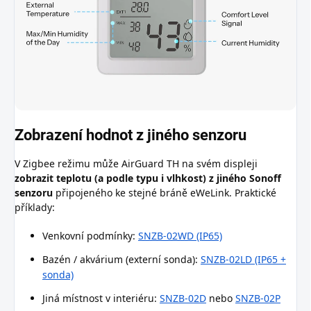
Zobrazení hodnot z jiného senzoru
V Zigbee režimu může AirGuard TH na svém displeji
zobrazit teplotu (a podle typu i vlhkost) z jiného Sonoff
senzoru
připojeného ke stejné bráně eWeLink. Praktické
příklady:
Venkovní podmínky:
SNZB-02WD (IP65)
Bazén / akvárium (externí sonda):
SNZB-02LD (IP65 +
sonda)
Jiná místnost v interiéru:
SNZB-02D
nebo
SNZB-02P