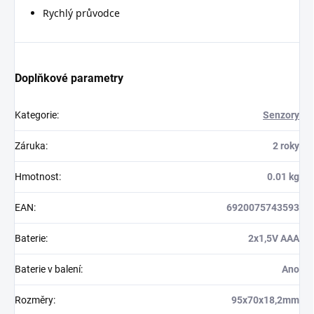
Rychlý průvodce
Doplňkové parametry
Kategorie
:
Senzory
Záruka
:
2 roky
Hmotnost
:
0.01 kg
EAN
:
6920075743593
Baterie
:
2x1,5V AAA
Baterie v balení
:
Ano
Rozměry
:
95x70x18,2mm