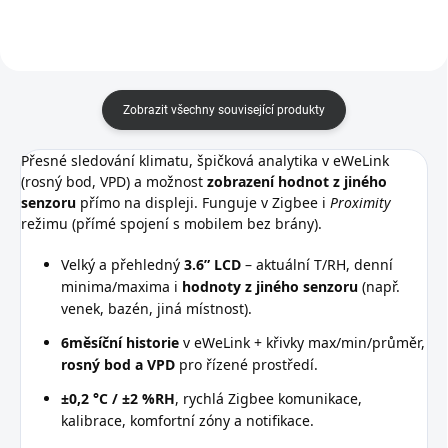
Zobrazit všechny související produkty
Přesné sledování klimatu, špičková analytika v eWeLink
(rosný bod, VPD) a možnost
zobrazení hodnot z jiného
senzoru
přímo na displeji. Funguje v Zigbee i
Proximity
režimu (přímé spojení s mobilem bez brány).
Velký a přehledný
3.6” LCD
– aktuální T/RH, denní
minima/maxima i
hodnoty z jiného senzoru
(např.
venek, bazén, jiná místnost).
6měsíční historie
v eWeLink + křivky max/min/průměr,
rosný bod a VPD
pro řízené prostředí.
±0,2 °C / ±2 %RH
, rychlá Zigbee komunikace,
kalibrace, komfortní zóny a notifikace.