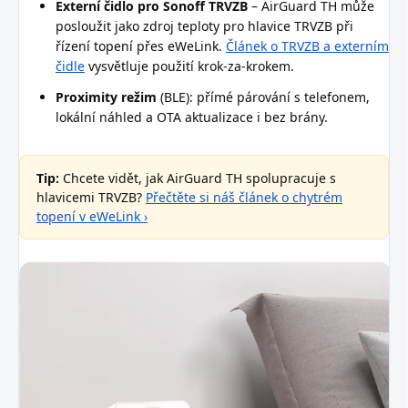
Externí čidlo pro Sonoff TRVZB
– AirGuard TH může
posloužit jako zdroj teploty pro hlavice TRVZB při
řízení topení přes eWeLink.
Článek o TRVZB a externím
čidle
vysvětluje použití krok-za-krokem.
Proximity režim
(BLE): přímé párování s telefonem,
lokální náhled a OTA aktualizace i bez brány.
Tip:
Chcete vidět, jak AirGuard TH spolupracuje s
hlavicemi TRVZB?
Přečtěte si náš článek o chytrém
topení v eWeLink ›