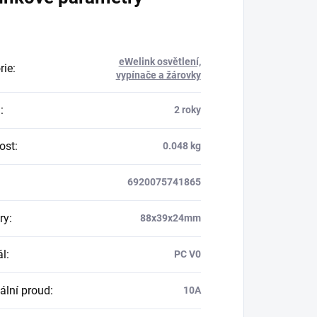
eWelink osvětlení,
rie
:
vypínače a žárovky
a
:
2 roky
ost
:
0.048 kg
6920075741865
ry
:
88x39x24mm
ál
:
PC V0
lní proud
:
10A