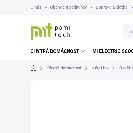
Přejít
O nás
Obchodní podmínky
Doprava a platba
na
obsah
CHYTRÁ DOMÁCNOST
MI ELECTRIC SCO
Domů
Chytrá domácnost
eWeLink
Osvětle
Neohodnoceno
Podrobnosti hodnoce