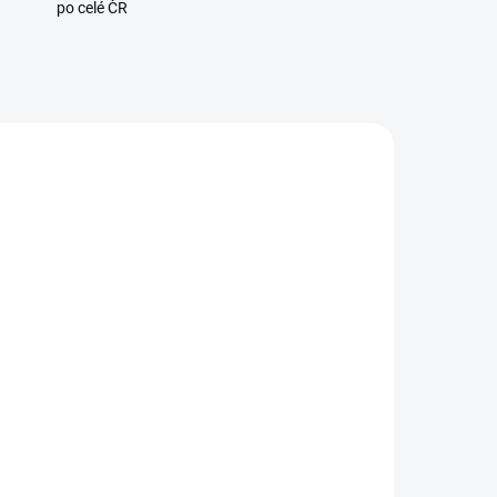
po celé ČR
9030
110571
ADEM
SKLADEM
5 KS)
(5 KS)
-
Sonoff TX Ultimate T5-
1C-86 kryt vypínače,
 s
Cartoon