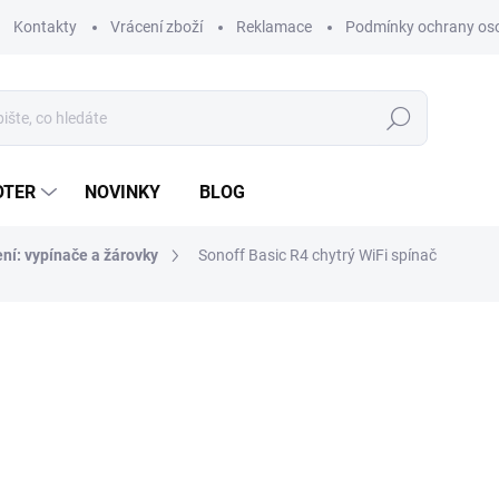
Kontakty
Vrácení zboží
Reklamace
Podmínky ochrany os
Hledat
OTER
NOVINKY
BLOG
ní: vypínače a žárovky
Sonoff Basic R4 chytrý WiFi spínač
ní
ZNAČKA:
SONOFF
159 Kč
131 Kč bez DPH
Měrná
SKLADEM
(17 KS)
cena:
MŮŽEME DORUČIT DO:
10.8.2