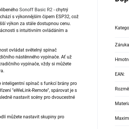
blíbeného
Sonoff Basic R2
- chytrý
ichází s výkonnějším čipem ESP32, což
yšší výkon za stále dostupnou cenu.
Katego
mácnosti s intuitivním ovládáním a
Záruk
žnost ovládat světelný spínač
radičního nástěnného vypínače. Ať už
Hmotn
tradičního vypínače, vždy si můžete
va.
EAN
:
 inteligentní spínač s funkcí brány pro
Rozmě
ízení "eWeLink-Remote", spárovat je s
ledně nastavit scény pro dvoucestné
Materi
hodlí můžete nastavit skupiny pro
Maximá