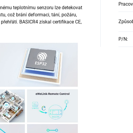
Pracov
ěnému teplotnímu senzoru lze detekovat
u, což brání deformaci, tání, požáru,
Způsob
přehřátí. BASICR4 získal certifikace CE,
P/N
: