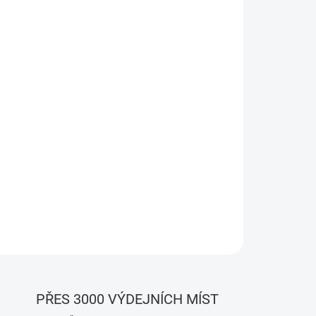
Přidat do košíku
noff Basic R4 s ESP32 Čipem, Magický Režim a
zpečný, Spolehlivý a Skupinový Kontrolní
t. Certifikovaný Produkt s Pokročilými
ím Výkonem.
PŘES 3000 VÝDEJNÍCH MÍST