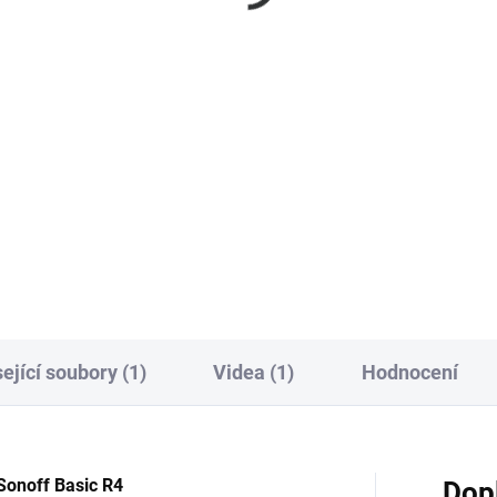
9 Kč
629 Kč
 Kč bez DPH
520 Kč bez DPH
Do košíku
Do košíku
ektory Sonoff 211 pro
Luxusní verze dotykových
ování vodičů kompatibilní s
vypínačů Sonoff TX, která nab
lištou. Sada 20 ks,
velké množství nastavení a
noduchá instalace, podpora
využití. Dvoutlačítková verze 
ičů 0,08–4 mm2, proud až 32
= dvě dotykové plochy přes ce
dolný materiál.
přední stranu vypínače
ející soubory (1)
Videa (1)
Hodnocení
Sonoff Basic R4
Dop