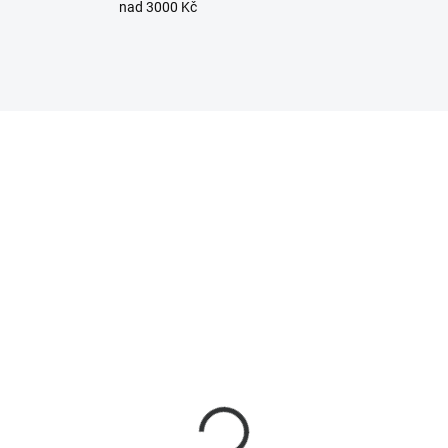
nad 3000 Kč
110339
10
SKLADEM
SKL
(10 KS)
(
off 211 Balení
Sonoff TX Ultimate T5
nektorů pro spojování
2C-86 - dvoukanálový
ičů kompatibilních s
dotykový Wi-Fi vypínač
 lištou (20 ks)
RGB podsvícením