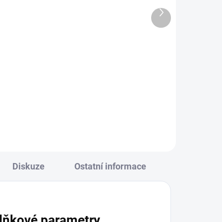
119 Kč
Další
98 Kč bez DPH
produkt
Do košíku
Sonoff TX Ultimate T5-1C-86 kryt
Cartoon – dekorativní čelní panel
pro 1-tlačítkový vypínač TX
ízí
Ultimate, 86 mm, snadná montáž,
odolný povrch, hravý design pro
(2C)
moderní interiér.
lou
Diskuze
Ostatní informace
lňkové parametry