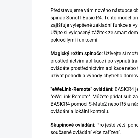
Představujeme vám nového nástupce o
spínač Sonoff Basic R4. Tento model př
zajišťuje vylepšené základní funkce a v
Užijte si vylepšený zážitek ze smart do
pokročilými funkcemi.
Magický režim spínače
: Užívejte si mo
prostřednictvím aplikace i po vypnutí t
ovládáte prostřednictvím aplikace nebo 
užívat pohodlí a výhody chytrého domo
"eWeLink-Remote" ovládání
: BASICR4 je
"eWeLink-Remote". Můžete přidat sub-zař
BASICR4 pomocí
S-Mate2
nebo R5 a nás
ovládání a lokální kontrolu.
Skupinové ovládání
: Pro ještě větší po
současné ovládání více zařízení.