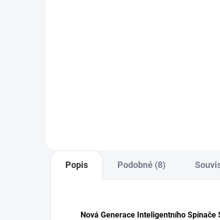
123 Kč bez DPH
23
Do košíku
198
Sonoff IP66 vodotěsná montážní
krabice pro chytré spínače. Krytí
IP66, polykarbonát, průhledné
Kon
víko, snadná instalace a ochrana
spoj
Sonoff Basic a dalších modulů.
DIN 
jed
vod
A, o
Popis
Podobné (8)
Souvis
Nová Generace Inteligentního Spínače 