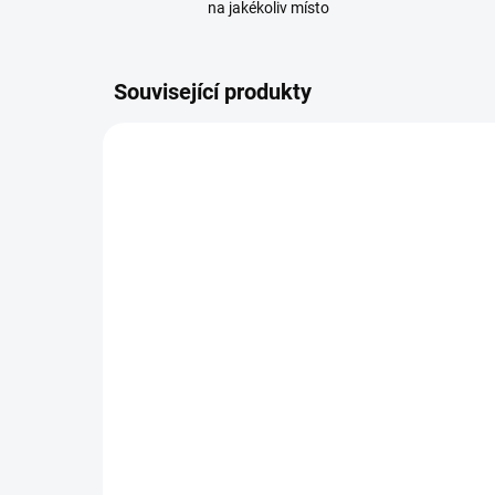
na jakékoliv místo
Související produkty
108186
SKLADEM
(11 KS)
Sonoff IP66 Vodotěsná
Son
Montážní Krabice
ko
vod
149 Kč
DIN