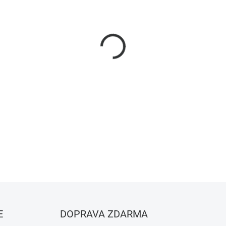
−
+
Nový Inteligentní Spínač So
eWeLink-Remote Ovládání. Be
Systém pro Chytrou Domácnos
Funkcemi a Bezkonkurenčn
DETAILNÍ INFORMACE
ZEPTAT SE
HLÍDAT
E
DOPRAVA ZDARMA