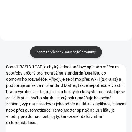
snadné spojování vodičů.
bezpečné a rychlé spojování
Vhodné pro vodiče 0,2–4 mm2, s
vodičů. Vhodné pro vodiče 0,2–4
maximálním proudem 32 A.
mm2, opětovně použitelné,
Ideální pro domácnosti i...
ideální pro širokou škálu...
Zobrazit všechny související produkty
Sonoff BASIC-1GSP je chytrý jednokanálový spínač s měřením
spotřeby určený pro montáž na standardní DIN lištu do
domovního rozvaděče. Připojuje se přímo přes Wi-Fi (2,4 GHz) a
podporuje univerzální standard Matter, takže nepotřebuje vlastní
bránu výrobce a integruje se do běžných ekosystémů. Instaluje se
za jistič příslušného okruhu, který pak umožňuje bezpečně
zapínat, vypínat a sledovat jeho odběr na dálku z aplikace, hlasem
nebo přes automatizace. Tento Matter spínač na DIN lištu je
vhodný pro domácnosti, byty, kanceláře i další vnitřní
elektroinstalace.