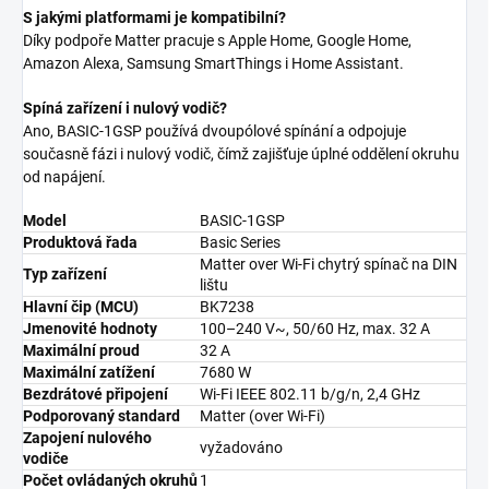
S jakými platformami je kompatibilní?
Díky podpoře Matter pracuje s Apple Home, Google Home,
Amazon Alexa, Samsung SmartThings i Home Assistant.
Spíná zařízení i nulový vodič?
Ano, BASIC-1GSP používá dvoupólové spínání a odpojuje
současně fázi i nulový vodič, čímž zajišťuje úplné oddělení okruhu
od napájení.
Model
BASIC-1GSP
Produktová řada
Basic Series
Matter over Wi-Fi chytrý spínač na DIN
Typ zařízení
lištu
Hlavní čip (MCU)
BK7238
Jmenovité hodnoty
100–240 V~, 50/60 Hz, max. 32 A
Maximální proud
32 A
Maximální zatížení
7680 W
Bezdrátové připojení
Wi-Fi IEEE 802.11 b/g/n, 2,4 GHz
Podporovaný standard
Matter (over Wi-Fi)
Zapojení nulového
vyžadováno
vodiče
Počet ovládaných okruhů
1