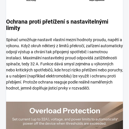
Ochrana proti přetížení s nastavitelnými
limity
Spínač umožňuje nastavit vlastní mezní hodnoty proudu, napětí a
výkonu. Když okruh některý z limitů překročí, zařízení automaticky
odpojí výstup a chrání tak připojený spotřebič i samotnou
instalaci. Maximální nastavitelný proud odpovídá zatížitelnosti
spínače, tedy 32 A. Funkce dává smysl zejména u výkonných
nebo kritických spotřebičů, kde hrozí riziko přetížení nebo poruchy,
a u nabíjení (například elektromobilu) lze využít i ochranu proti
přebíjení. Protože ochrana reaguje podle reálně naměřených
hodnot, jemně doplňuje jisticí prvky v rozvaděči.