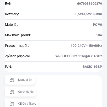
EAN
:
6979033600379
Rozměry
:
80,5x41,5x23,6mm
Materiál
:
PC V0
Maximální proud
:
10A
Pracovní napětí
:
100-240V ~ 50/60Hz
Způsob připojení
:
Wi-Fi IEEE 802.11b/g/n 2.4GHz
P/N
:
BASIC-1GSP
Manual EN
Quick Guide
CE Certifikace