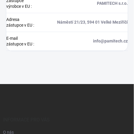
Zástupce
PAMITECH s.r.o.
výrobce v EU
:
Adresa
Náměstí 21/23, 594 01 Velké Meziříčí
zástupce v EU
:
E-mail
info@pamitech.cz
zástupce v EU
:
Z
á
p
a
t
í
INFORMACE PRO VÁS
O nás