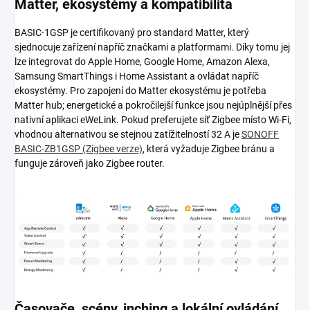
Matter, ekosystémy a kompatibilita
BASIC-1GSP je certifikovaný pro standard Matter, který
sjednocuje zařízení napříč značkami a platformami. Díky tomu jej
lze integrovat do Apple Home, Google Home, Amazon Alexa,
Samsung SmartThings i Home Assistant a ovládat napříč
ekosystémy. Pro zapojení do Matter ekosystému je potřeba
Matter hub; energetické a pokročilejší funkce jsou nejúplnější přes
nativní aplikaci eWeLink. Pokud preferujete síť Zigbee místo Wi-Fi,
vhodnou alternativou se stejnou zatížitelností 32 A je
SONOFF
BASIC-ZB1GSP (Zigbee verze)
, která vyžaduje Zigbee bránu a
funguje zároveň jako Zigbee router.
Časovače, scény, inching a lokální ovládání