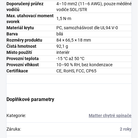
Doporučený průřez
4–10 mm2 (11–6 AWG), pouze měděné
vodičů
vodiče SOL/STR
Max. utahovací moment
1,5 N·m
svorek
Materiál krytu
PC, samozhášivost dle UL94 V-0
Barva
bílá
Rozměry produktu
84 × 66,5 × 18 mm
Čistá hmotnost
92,1 g
Místo použití
interiér
Provozní teplota
-15 °C až 50 °C
Provozní vlhkost
10–90 % RH, bez kondenzace
Certifikace
CE, RoHS, FCC, CP65
Doplňkové parametry
Kategorie
:
Matter chytré spínače
Záruka
:
2 roky