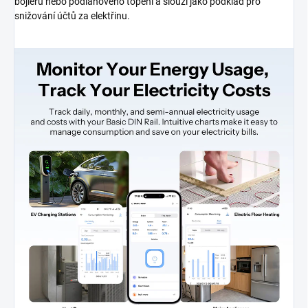
bojleru nebo podlahového topení a slouží jako podklad pro
snižování účtů za elektřinu.