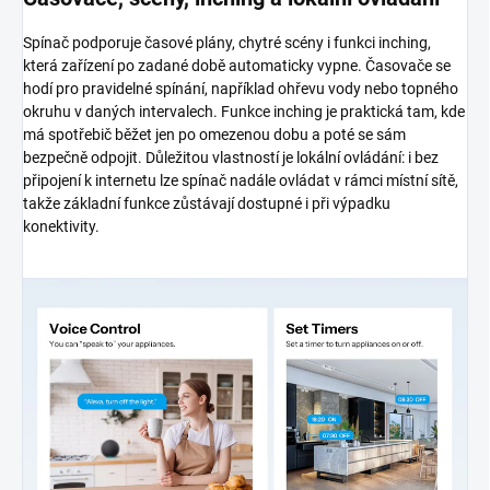
Spínač podporuje časové plány, chytré scény i funkci inching,
která zařízení po zadané době automaticky vypne. Časovače se
hodí pro pravidelné spínání, například ohřevu vody nebo topného
okruhu v daných intervalech. Funkce inching je praktická tam, kde
má spotřebič běžet jen po omezenou dobu a poté se sám
bezpečně odpojit. Důležitou vlastností je lokální ovládání: i bez
připojení k internetu lze spínač nadále ovládat v rámci místní sítě,
takže základní funkce zůstávají dostupné i při výpadku
konektivity.