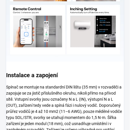
Instalace a zapojení
Spínač se montuje na standardní DIN lištu (35 mm) v rozvaděči a
zapojuje se za jistič příslušného okruhu, nikoli přímo na přívod
sítě. Vstupní svorky jsou označeny N a L (IN), výstupní N a L
(OUT), zařízení tedy vede a spíná fázi i nulový vodič. Doporučený
průřez vodičů je 4 až 10 mm2 (11–6 AWG), pouze měděné vodiče
typu SOL/STR, svorky se utahují momentem do 1,5 N·m. Šířka
zařízení je jeden modul (18 mm), což usnadňuje umístění i v
zaplněném rozvaděči. Zařízení je určeno výhradně pro vnitřní