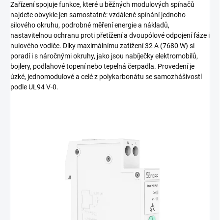
Zařízení spojuje funkce, které u běžných modulových spínačů
najdete obvykle jen samostatně: vzdálené spínání jednoho
silového okruhu, podrobné měření energie a nákladů,
nastavitelnou ochranu proti přetížení a dvoupólové odpojení fáze i
nulového vodiče. Díky maximálnímu zatížení 32 A (7680 W) si
poradí i s náročnými okruhy, jako jsou nabíječky elektromobilů,
bojlery, podlahové topení nebo tepelná čerpadla. Provedení je
úzké, jednomodulové a celé z polykarbonátu se samozhášivostí
podle UL94 V-0.