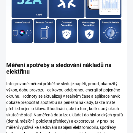
Měření spotřeby a sledování nákladů na
elektřinu
Integrované měření průběžně sleduje napětí, proud, okamžitý
výkon, dobu provozu i celkovou odebranou energii připojeného
okruhu. Hodnoty se aktualizují v reálném čase a aplikace navíc
dokáže přepočítat spotřebu na peněžní náklady, takže máte
přehled nejen o kilowatthodinách, ale i o tom, kolik daný okruh
skutečně stojí. Naměřená data lze ukládat do historických grafů
(denní, měsíční i pololetní přehledy) a exportovat. V praxi se
měření využívá ke sledování nabíjení elektromobilu, spotřeby