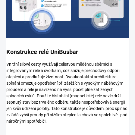
Konstrukce relé UniBusbar
Vnitřní silové cesty využívají celistvou měděnou sběrnici s
integrovaným relé a svorkami, což snižuje přechodový odpor i
oteplení a prodlužuje životnost. Dvoukontaktní architektura
spínání omezuje opotřebení při zátěžích s vysokým náběhovým
proudem a relé je navrženo na vyšší počet plně zatížených
spínacích cyklů. Použité bistabilní (magnetické) relé navíc drží
sepnutý stav bez trvalého odběru, takže nespotřebovává energii
jen kvůli udržení polohy. Tato konstrukce je důvodem, proč spínač
zvládá vyšší proudy při nižším oteplení a chová se spolehlivě i pod
náročnými spotřebiči.