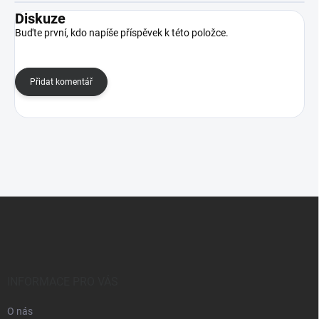
Diskuze
Buďte první, kdo napíše příspěvek k této položce.
Přidat komentář
Z
á
p
a
t
í
INFORMACE PRO VÁS
O nás