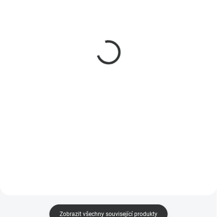
Sonoff SNZB-02P Zigbee
Sonoff SNZB-02D Zigbee
senzor teploty a vlhkosti
senzor teploty a vlhkosti
269 Kč
s displejem
222 Kč bez DPH
319 Kč
264 Kč bez DPH
Do košíku
Do košíku
SNZB-02P - Moderní Zigbee
senzor teploty a vlhkosti s
SONOFF SNZB-02D Zigbee LCD
podporou Zigbee2MQTT pro
Smart Temperature Humidity
HomeAssistant. Přesné měření,
Sensor - chytrý společník pro
nízká spotřeba energie, flexibilní
monitorování teploty a vlhkosti v
montáž a kompatibilita s
domácnosti. Nabízí vysokou
širokým...
přesnost, rychlé obnovení dat,...
Zobrazit všechny související produkty