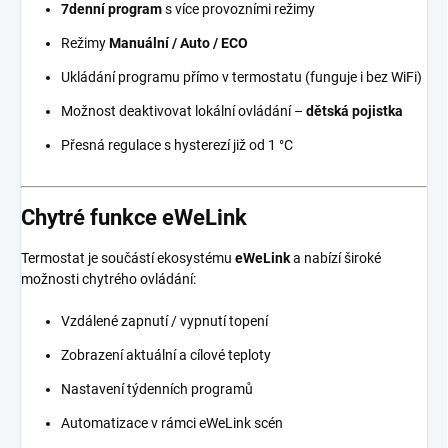
7denní program
s více provozními režimy
Režimy
Manuální / Auto / ECO
Ukládání programu přímo v termostatu (funguje i bez WiFi)
Možnost deaktivovat lokální ovládání –
dětská pojistka
Přesná regulace s hysterezí již od 1 °C
Chytré funkce eWeLink
Termostat je součástí ekosystému
eWeLink
a nabízí široké
možnosti chytrého ovládání:
Vzdálené zapnutí / vypnutí topení
Zobrazení aktuální a cílové teploty
Nastavení týdenních programů
Automatizace v rámci eWeLink scén