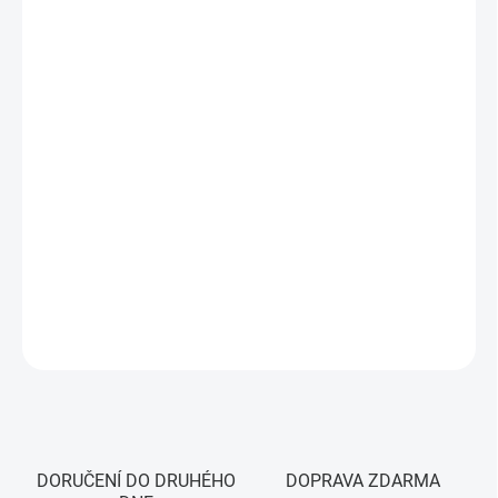
cena:
MŮŽEME
DORUČIT DO:
11.8.2026
MOŽNOSTI
DORUČENÍ
−
+
Přidat do košíku
WiFi termostat, vhodný pro kotle a bojlery, s beznapěťovým
spínáním (suchý kontakt), ovládaný pomocí aplikace eWeLink
DETAILNÍ INFORMACE
ZEPTAT SE
HLÍDAT
DORUČENÍ DO DRUHÉHO
DOPRAVA ZDARMA