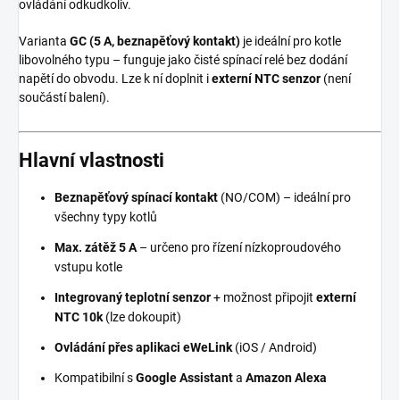
ovládání odkudkoliv.
Varianta
GC (5 A, beznapěťový kontakt)
je ideální pro kotle
libovolného typu – funguje jako čisté spínací relé bez dodání
napětí do obvodu. Lze k ní doplnit i
externí NTC senzor
(není
součástí balení).
Hlavní vlastnosti
Beznapěťový spínací kontakt
(NO/COM) – ideální pro
všechny typy kotlů
Max. zátěž 5 A
– určeno pro řízení nízkoproudového
vstupu kotle
Integrovaný teplotní senzor
+ možnost připojit
externí
NTC 10k
(lze dokoupit)
Ovládání přes aplikaci eWeLink
(iOS / Android)
Kompatibilní s
Google Assistant
a
Amazon Alexa