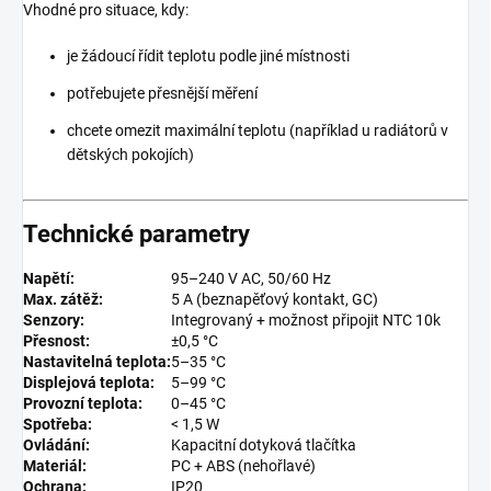
Vhodné pro situace, kdy:
je žádoucí řídit teplotu podle jiné místnosti
potřebujete přesnější měření
chcete omezit maximální teplotu (například u radiátorů v
dětských pokojích)
Technické parametry
Napětí:
95–240 V AC, 50/60 Hz
Max. zátěž:
5 A (beznapěťový kontakt, GC)
Senzory:
Integrovaný + možnost připojit NTC 10k
Přesnost:
±0,5 °C
Nastavitelná teplota:
5–35 °C
Displejová teplota:
5–99 °C
Provozní teplota:
0–45 °C
Spotřeba:
< 1,5 W
Ovládání:
Kapacitní dotyková tlačítka
Materiál:
PC + ABS (nehořlavé)
Ochrana:
IP20