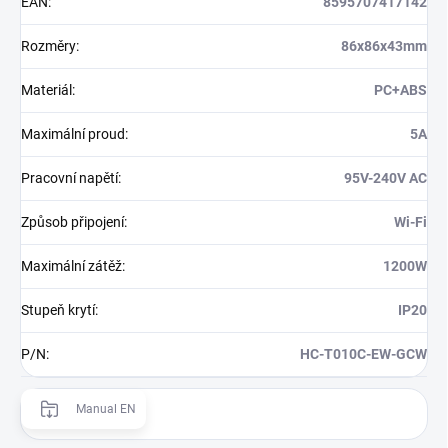
EAN
:
8595707417142
Rozměry
:
86x86x43mm
Materiál
:
PC+ABS
Maximální proud
:
5A
Pracovní napětí
:
95V-240V AC
Způsob připojení
:
Wi-Fi
Maximální zátěž
:
1200W
Stupeň krytí
:
IP20
P/N
:
HC-T010C-EW-GCW
Manual EN