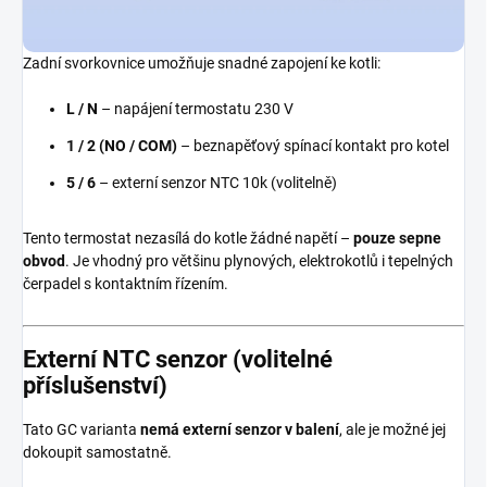
Zadní svorkovnice umožňuje snadné zapojení ke kotli:
L / N
– napájení termostatu 230 V
1 / 2 (NO / COM)
– beznapěťový spínací kontakt pro kotel
5 / 6
– externí senzor NTC 10k (volitelně)
Tento termostat nezasílá do kotle žádné napětí –
pouze sepne
obvod
. Je vhodný pro většinu plynových, elektrokotlů i tepelných
čerpadel s kontaktním řízením.
Externí NTC senzor (volitelné
příslušenství)
Tato GC varianta
nemá externí senzor v balení
, ale je možné jej
dokoupit samostatně.