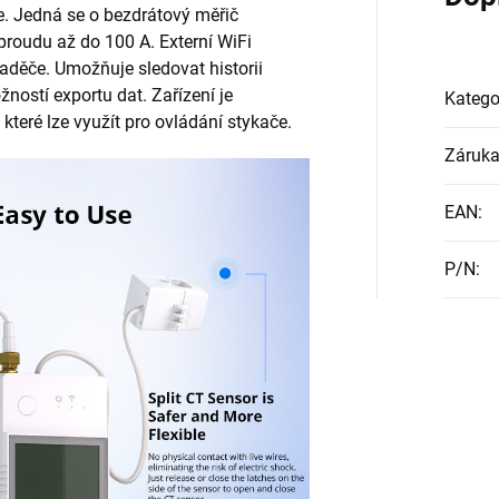
. Jedná se o bezdrátový měřič
proudu až do 100 A. Externí WiFi
zvaděče. Umožňuje sledovat historii
ností exportu dat. Zařízení je
Katego
teré lze využít pro ovládání stykače.
Záruk
EAN
:
P/N
: