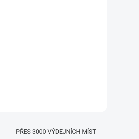
Přidat do košíku
 meter je chytrý měřič spotřeby energie s
až do 100 A. Poskytuje detailní monitoring v
užití v domácnostech i komerčních objektech, kde
elektrárna (FVE).
PŘES 3000 VÝDEJNÍCH MÍST