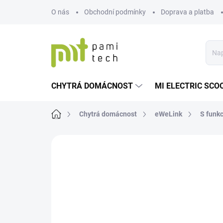
Přejít
O nás
Obchodní podmínky
Doprava a platba
na
obsah
CHYTRÁ DOMÁCNOST
MI ELECTRIC SCO
Domů
Chytrá domácnost
eWeLink
S funk
Neohodnoceno
Podrobnosti hodnoce