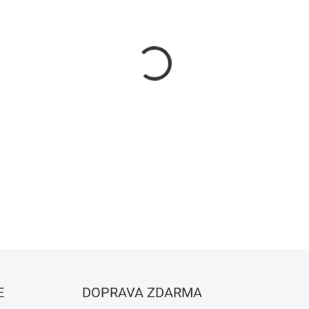
−
+
Sonoff POW Ring Smart Power
bezkontaktní detekcí proudu 
reálném čase. Ideální pro po
je instalována fotovoltaická 
DETAILNÍ INFORMACE
ZEPTAT SE
HLÍDAT
E
DOPRAVA ZDARMA