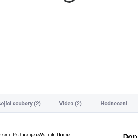
289 Kč
9 Kč
239 Kč bez DPH
 Kč bez DPH
Do košíku
Do košíku
Sonoff POWR316 POW Origin 
chytrý Wi-Fi spínač s měřením
off POWR316D POW Elite je
spotřeby do 16A, 6měsíční
rý WiFi spínač s LCD a
historií, ochranou proti přetíže
ením spotřeby do 16A,
podporou Alexa, Google
íční historií, ochranou proti
Assistant.
tížení a podporou eWeLink,
a, Google.
ející soubory (2)
Videa (2)
Hodnocení
konu. Podporuje eWeLink, Home
Dop