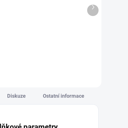
689 Kč
Další
569 Kč bez DPH
produkt
Do košíku
je
WiFi Spínač s Měřením Spotřeby
25A
ní a
Diskuze
Ostatní informace
lňkové parametry