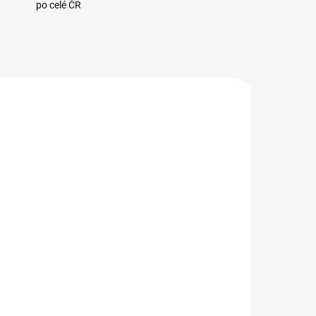
po celé ČR
8228
108227
ADEM
SKLADEM
8 KS)
(5 KS)
Sonoff POW R3 WiFi
ač
Spínač s Měřením
by
Spotřeby 25A