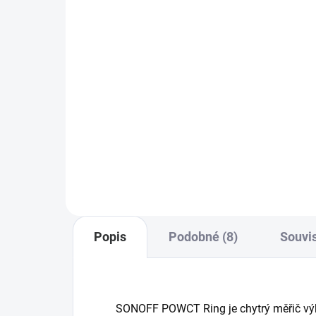
449 Kč
32
371 Kč bez DPH
272
Do košíku
Sonoff POWR320D POW Elite je
Son
chytrý WiFi spínač s LCD a
chyt
měřením spotřeby do 20A,
měř
6měsíční historií, ochranou proti
6měs
přetížení a podporou eWeLink,
pře
Alexa, Google.
Alex
Popis
Podobné (8)
Souvis
SONOFF POWCT Ring je chytrý měřič vý