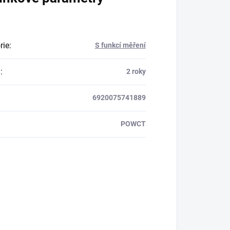
rie
:
S funkcí měření
a
:
2 roky
6920075741889
POWCT