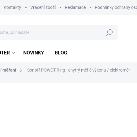
Kontakty
Vrácení zboží
Reklamace
Podmínky ochrany os
Hledat
OTER
NOVINKY
BLOG
cí měření
Sonoff POWCT Ring - chytrý měřič výkonu / elektroměr
ní
ZNAČKA:
SONOFF
729 Kč
602 Kč bez DPH
Měrná
SKLADEM
(5 KS)
cena:
MŮŽEME DORUČIT DO:
11.8.2