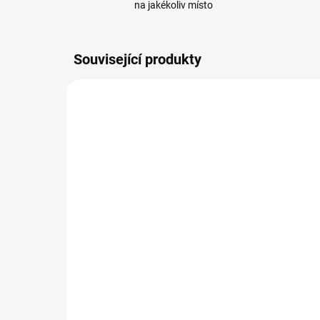
na jakékoliv místo
Související produkty
108230
SKLADEM
(>20 KS)
Sonoff POWR320D POW
So
Elite chytrý WiFi spínač
Eli
20A s displejem a
16A
měřením spotřeby
mě