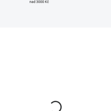
nad 3000 Kč
108229
10
SKLADEM
SKL
(9 KS)
(
noff POWR316D POW
Sonoff POWR316 POW
te chytrý WiFi spínač
Origin chytrý WiFi spín
 s displejem a
16A s měřením spotře
řením spotřeby