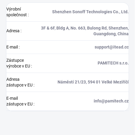
Výrobní
Shenzhen Sonoff Technologies Co., Ltd.
společnost
:
3F & 6F, Bldg A, No. 663, Bulong Rd, Shenzhen,
Adresa
:
Guangdong, China
E-mail
:
support@itead.cc
Zástupce
PAMITECH s.r.o.
výrobce v EU
:
Adresa
Náměstí 21/23, 594 01 Velké Meziříčí
zástupce v EU
:
E-mail
info@pamitech.cz
zástupce v EU
: