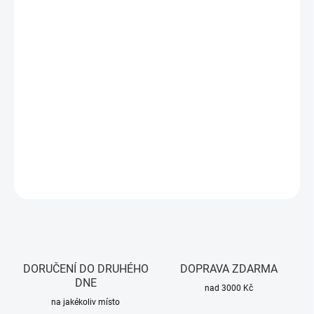
DORUČIT DO:
11.8.2026
MOŽNOSTI
DORUČENÍ
−
+
Přidat do košíku
WiFi Spínač s Měřením Spotřeby 25A
DETAILNÍ INFORMACE
ZEPTAT SE
HLÍDAT
DORUČENÍ DO DRUHÉHO
DOPRAVA ZDARMA
DNE
nad 3000 Kč
na jakékoliv místo