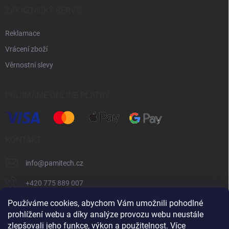
ZÁKAZNICKÝ SERVIS
Reklamace
Vrácení zboží
Věrnostní slevy
PŘIJÍMÁME ONLINE PLATBY
KONTAKT
info
@
pamitech.cz
+420 775 889 007
Používáme cookies, abychom Vám umožnili pohodlné
prohlížení webu a díky analýze provozu webu neustále
Shoptet.cz
číčoviny.cz
VM Technology s.r.o.
zlepšovali jeho funkce, výkon a použitelnost.
Více