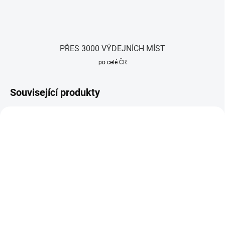
PŘES 3000 VÝDEJNÍCH MÍST
po celé ČR
Související produkty
SKLADEM
SKLADEM
(15 KS)
(>20 KS)
Sonoff THR316D TH Elite
Sonoff Dual R3 POW