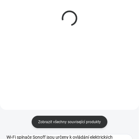
WiFi spínač 16A s
dvoukanálový WiFi
displejem a měřením
Spínač s měřením
teploty a vlhkosti
spotřeby
399 Kč
299 Kč
330 Kč bez DPH
247 Kč bez DPH
Do košíku
Do košíku
Sonoff THR316D TH Elite –
Dvoukanálový WiFi Spínač s
chytrý Wi-Fi spínač (16A) s LCD
měřením spotřeby
displejem a vstupem pro čidla
teploty/vlhkosti. Automatizace
vytápění, zavlažování i ventilace.
Zobrazit všechny související produkty
Wi-Fi spínače Sonoff jsou určeny k ovládání elektrických