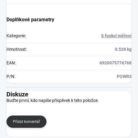
Doplňkové parametry
Kategorie
:
S funkcí měření
Hmotnost
:
0.528 kg
EAN
:
6920075776768
P/N
:
POWR3
Diskuze
Buďte první, kdo napíše příspěvek k této položce.
Přidat komentář