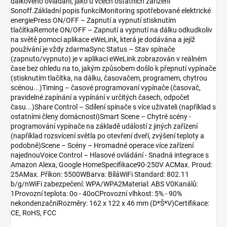
dálkového ovládání, jako u včech ostatních zařízení
Sonoff.Základní popis funkcíMonitoring spotřebované elektrické
energiePress ON/OFF – Zapnutí a vypnutí stisknutím
tlačítkaRemote ON/OFF – Zapnutí a vypnutí na dálku odkudkoliv
na světě pomocí aplikace eWeLink, která je dodávána a jejíž
používání je vždy zdarmaSync Status – Stav spínače
(zapnuto/vypnuto) je v aplikaci eWeLink zobrazován v reálném
čase bez ohledu na to, jakým způsobem došlo k přepnutí vypínače
(stisknutím tlačítka, na dálku, časovačem, programem, chytrou
scénou...)Timing – časové programovaní vypínače (časovač,
pravidelné zapínání a vypínání v určitých časech, odpočet
času...)Share Control – Sdílení spínače s více uživateli (například s
ostatními členy domácnosti)Smart Scene – Chytré scény -
programování vypínače na základě událostí z jiných zařízení
(například rozsvícení světla po otevření dveří, zvýšení teploty a
podobně)Scene – Scény – Hromadné operace více zařízení
najednouVoice Control – Hlasové ovládání - Snadná integrace s
Amazon Alexa, Google HomeSpecifikace90-250V ACMax. Proud:
25AMax. Příkon: 5500WBarva: BíláWiFi Standard: 802.11
b/g/nWiFi zabezpečení: WPA/WPA2Material: ABS V0Kanálů:
1Provozní teplota: 0o - 40oCProvozní vlhkost: 5% - 90%
nekondenzačníRozměry: 162 x 122 x 46 mm (D*Š*V)Certifikace:
CE, RoHS, FCC