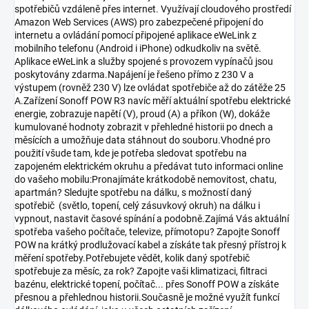
spotřebičů vzdáleně přes internet. Využívají cloudového prostředí
Amazon Web Services (AWS) pro zabezpečené připojení do
internetu a ovládání pomocí připojené aplikace eWeLink z
mobilního telefonu (Android i iPhone) odkudkoliv na světě.
Aplikace eWeLink a služby spojené s provozem vypínačů jsou
poskytovány zdarma.Napájení je řešeno přímo z 230 V a
výstupem (rovněž 230 V) lze ovládat spotřebiče až do zátěže 25
A.Zařízení Sonoff POW R3 navíc měří aktuální spotřebu elektrické
energie, zobrazuje napětí (V), proud (A) a příkon (W), dokáže
kumulované hodnoty zobrazit v přehledné historii po dnech a
měsících a umožňuje data stáhnout do souboru.Vhodné pro
použití všude tam, kde je potřeba sledovat spotřebu na
zapojeném elektrickém okruhu a předávat tuto informaci online
do vašeho mobilu:Pronajímáte krátkodobě nemovitost, chatu,
apartmán? Sledujte spotřebu na dálku, s možností daný
spotřebič (světlo, topení, celý zásuvkový okruh) na dálku i
vypnout, nastavit časové spínání a podobně.Zajímá Vás aktuální
spotřeba vašeho počítače, televize, přímotopu? Zapojte Sonoff
POW na krátký prodlužovací kabel a získáte tak přesný přístroj k
měření spotřeby.Potřebujete vědět, kolik daný spotřebič
spotřebuje za měsíc, za rok? Zapojte vaši klimatizaci, filtraci
bazénu, elektrické topení, počítač... přes Sonoff POW a získáte
přesnou a přehlednou historii.Současně je možné využít funkcí