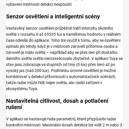
vybavení místnosti detekci nespouští.
Senzor osvětlení a inteligentní scény
Vestavěný senzor osvětlení průběžně měří intenzitu okolního
světla v rozsahu 0 až 65535 lux a naměřenou hodnotu v reálném
čase odesílá do aplikace. Toho lze využít k tomu, aby se osvětlení
spínalo jen tehdy, když je v místnosti zároveň přítomna osoba a
zároveň je málo světla – například aby se přes den při dostatku
denního světla světlo nerozsvěcovalo zbytečně. V aplikaci Tuya se
stav jasu zobrazuje ve stupních od tmy (0 lux) přes šero až po
vysoký jas (nad 200 lux). Podmínku úrovně osvětlení je možné
kombinovat s detekcí přítomnosti v automatizačních scénách,
takže radar může řídit nejen světla, ale i další zařízení v
ekosystému Tuya.
Nastavitelná citlivost, dosah a potlačení
rušení
V aplikaci se nastavuje řada parametrů, které přizpůsobí radar
konkrétní místnosti. Maximální dosah detekce lze volit 2 m nebo 3