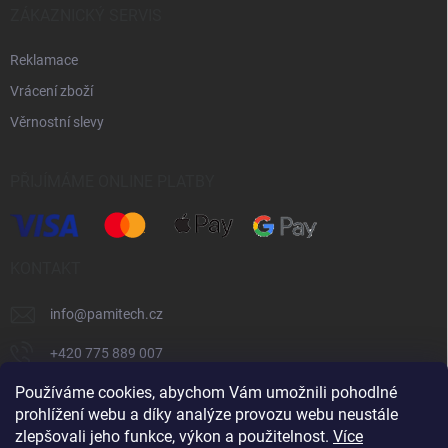
ZÁKAZNICKÝ SERVIS
Reklamace
Vrácení zboží
Věrnostní slevy
PŘIJÍMÁME ONLINE PLATBY
KONTAKT
info
@
pamitech.cz
+420 775 889 007
Používáme cookies, abychom Vám umožnili pohodlné
prohlížení webu a díky analýze provozu webu neustále
Shoptet.cz
číčoviny.cz
VM Technology s.r.o.
zlepšovali jeho funkce, výkon a použitelnost.
Více