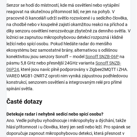
Senzor se hodí do místností, kde má osvětlení nebo vytápění
reagovat na skutečnou přítomnost lidí, ne jen na pohyb. V
pracovně či kanceláři udrží světlo rozsvícené i u sedícího člověka,
na chodbě nebo v koupelně zajistí okamžitou reakci na příchod a
díky senzoru osvětlení nerozsvěcuje zbytečně za denního světla. V
ložnici se zapnutou mikropohybovou detekcí rozpozná i klidně
ležící nebo spící osobu. Pokud hledáte radar do menšího
ekosystému bez samostatné brány, alternativou s odlišnou
konektivitou jsou senzory Sonoff – model
Sonoff SNZB-06P
na
pásmu 5,8 GHz nebo přesnější 24GHz varianta
Sonoff SNZB-
06P24
, které jsou navíc plně podporovány v Zigbee2MQTT i ZHA.
VAREO MGB1-2NRT-Z oproti nim vyniká zápustnou podhledovou
konstrukcí, senzorem osvětlení a integrovaným relé pro přímé
spínání světla.
Časté dotazy
Detekuje radar i nehybně sedící nebo spící osobu?
Ano. Vedle pohybu vyhodnocuje i mikropohyby a dýchání, takže
hlásí přítomnost i u člověka, který jen sedí nebo leží. Pro spánek se
doporučuje zapnout mikropohybovou detekci, která přesnost v