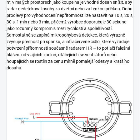
m; v malých prostorech jako koupelna je vhodné dosah snížit, aby
radar nedetekoval osoby za dveřmi nebo za tenkou příčkou. Dobu
prodlevy pro vyhodnocení nepřítomnosti lze nastavit na 10 s, 20 s,
30 s, 1 min nebo 3 min, přičemž výrobce doporučuje 30 sekund
jako rozumný kompromis mezi rychlostí a spolehlivostí.
Samostatně se zapíná mikropohybová detekce, která výrazně
zvyšuje přesnost při spánku, a infračervené čidlo, které vyžaduje
potvrzení přítomnosti současně radarem i IR – to potlačí falešná
hlášení od vlajících záclon, otáčejících se ventilátorů nebo
houpajících se rostlin za cenu mírně pomalejší odezvy a kratšího
dosahu.