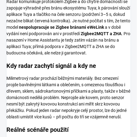
Radar komunikuje protokolem Zigbee a do chytré domácnosti se
zapojuje výhradně přes bránu ekosystému Tuya; k párování slouží
aplikace Tuya a tlačítko na čele senzoru (podržení 3–5 s, dokud
nezačne blikat červená kontrolka). Je nutné počítat s tím, že tento
model
nespolupracuje se Zigbee bránami eWeLink
a v době
vydání není podporován ani v prostředí
Zigbee2MQTT a ZHA
. Pro
nasazení v Home Assistantu je tedy zatím vázán na bránu a
aplikaci Tuya; přímá podpora v Zigbee2MQTT a ZHA se do
budoucna očekává, ale nelze ji garantovat.
Kdy radar zachytí signál a kdy ne
Milimetrový radar prochází běžnými materiály. Bez omezení
projde bavlněnými látkami a oblečením, s omezenou tloušťkou i
dřevem, sklem, sádrokartonovými příčkami a plasty, takže v běžné
domácnosti nedělá problém. Neprojde ale kovem, proto senzor
nesmí být zakrytý kovovou konstrukcí ani mířit skrz kovovou
překážku. Pokud jeden radar nepokryje celý prostor, lze do jedné
oblasti umístit více kusů – při počtu do tří se vzájemně neruší.
Reálné scénáře použití