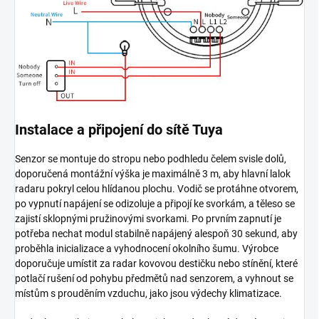
Instalace a připojení do sítě Tuya
Senzor se montuje do stropu nebo podhledu čelem svisle dolů,
doporučená montážní výška je maximálně 3 m, aby hlavní lalok
radaru pokryl celou hlídanou plochu. Vodič se protáhne otvorem,
po vypnutí napájení se odizoluje a připojí ke svorkám, a těleso se
zajistí sklopnými pružinovými svorkami. Po prvním zapnutí je
potřeba nechat modul stabilně napájený alespoň 30 sekund, aby
proběhla inicializace a vyhodnocení okolního šumu. Výrobce
doporučuje umístit za radar kovovou destičku nebo stínění, které
potlačí rušení od pohybu předmětů nad senzorem, a vyhnout se
místům s prouděním vzduchu, jako jsou výdechy klimatizace.