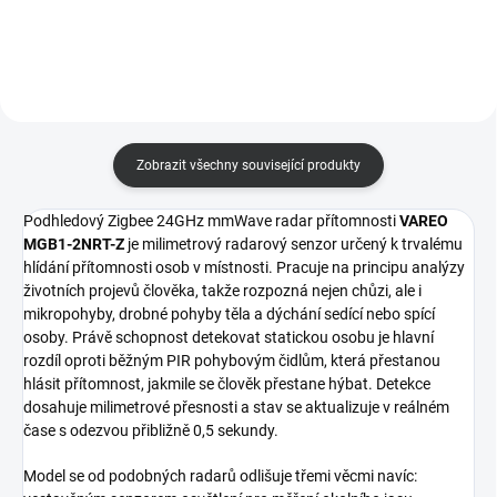
Slouží jako centrální bod pro...
automatizace, podporuje hlasové
asistenty (Alexa,...
Zobrazit všechny související produkty
Podhledový Zigbee 24GHz mmWave radar přítomnosti
VAREO
MGB1-2NRT-Z
je milimetrový radarový senzor určený k trvalému
hlídání přítomnosti osob v místnosti. Pracuje na principu analýzy
životních projevů člověka, takže rozpozná nejen chůzi, ale i
mikropohyby, drobné pohyby těla a dýchání sedící nebo spící
osoby. Právě schopnost detekovat statickou osobu je hlavní
rozdíl oproti běžným PIR pohybovým čidlům, která přestanou
hlásit přítomnost, jakmile se člověk přestane hýbat. Detekce
dosahuje milimetrové přesnosti a stav se aktualizuje v reálném
čase s odezvou přibližně 0,5 sekundy.
Model se od podobných radarů odlišuje třemi věcmi navíc: