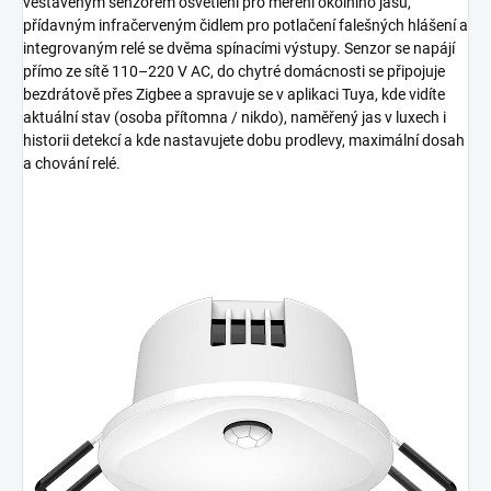
vestavěným senzorem osvětlení pro měření okolního jasu,
přídavným infračerveným čidlem pro potlačení falešných hlášení a
integrovaným relé se dvěma spínacími výstupy. Senzor se napájí
přímo ze sítě 110–220 V AC, do chytré domácnosti se připojuje
bezdrátově přes Zigbee a spravuje se v aplikaci Tuya, kde vidíte
aktuální stav (osoba přítomna / nikdo), naměřený jas v luxech i
historii detekcí a kde nastavujete dobu prodlevy, maximální dosah
a chování relé.