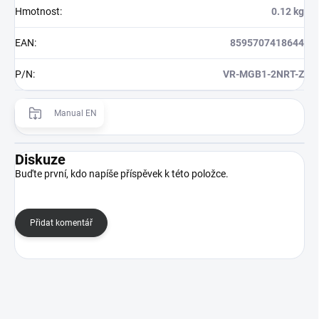
Hmotnost
:
0.12 kg
EAN
:
8595707418644
P/N
:
VR-MGB1-2NRT-Z
Manual EN
Diskuze
Buďte první, kdo napíše příspěvek k této položce.
Přidat komentář