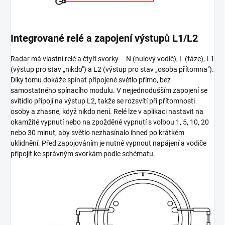
Integrované relé a zapojení výstupů L1/L2
Radar má vlastní relé a čtyři svorky – N (nulový vodič), L (fáze), L1
(výstup pro stav „nikdo") a L2 (výstup pro stav „osoba přítomna").
Díky tomu dokáže spínat připojené světlo přímo, bez
samostatného spínacího modulu. V nejjednodušším zapojení se
svítidlo připojí na výstup L2, takže se rozsvítí při přítomnosti
osoby a zhasne, když nikdo není. Relé lze v aplikaci nastavit na
okamžité vypnutí nebo na zpožděné vypnutí s volbou 1, 5, 10, 20
nebo 30 minut, aby světlo nezhasínalo ihned po krátkém
uklidnění. Před zapojováním je nutné vypnout napájení a vodiče
připojit ke správným svorkám podle schématu.