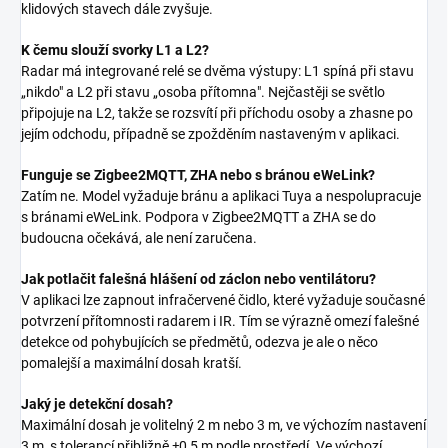
klidových stavech dále zvyšuje.
K čemu slouží svorky L1 a L2?
Radar má integrované relé se dvěma výstupy: L1 spíná při stavu
„nikdo" a L2 při stavu „osoba přítomna". Nejčastěji se světlo
připojuje na L2, takže se rozsvítí při příchodu osoby a zhasne po
jejím odchodu, případně se zpožděním nastaveným v aplikaci.
Funguje se Zigbee2MQTT, ZHA nebo s bránou eWeLink?
Zatím ne. Model vyžaduje bránu a aplikaci Tuya a nespolupracuje
s bránami eWeLink. Podpora v Zigbee2MQTT a ZHA se do
budoucna očekává, ale není zaručena.
Jak potlačit falešná hlášení od záclon nebo ventilátoru?
V aplikaci lze zapnout infračervené čidlo, které vyžaduje současné
potvrzení přítomnosti radarem i IR. Tím se výrazně omezí falešné
detekce od pohybujících se předmětů, odezva je ale o něco
pomalejší a maximální dosah kratší.
Jaký je detekční dosah?
Maximální dosah je volitelný 2 m nebo 3 m, ve výchozím nastavení
3 m, s tolerancí přibližně ±0,5 m podle prostředí. Ve výchozí