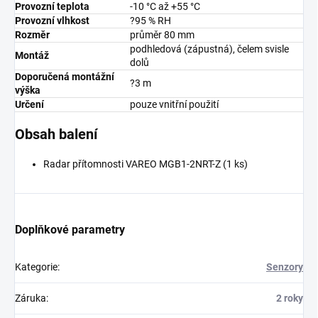
Provozní teplota
-10 °C až +55 °C
Provozní vlhkost
?95 % RH
Rozměr
průměr 80 mm
podhledová (zápustná), čelem svisle
Montáž
dolů
Doporučená montážní
?3 m
výška
Určení
pouze vnitřní použití
Obsah balení
Radar přítomnosti VAREO MGB1-2NRT-Z (1 ks)
Doplňkové parametry
Kategorie
:
Senzory
Záruka
:
2 roky