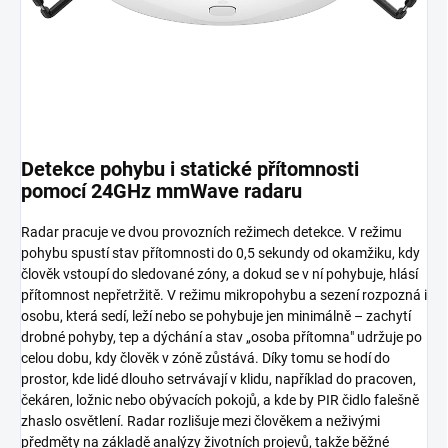
Detekce pohybu i statické přítomnosti
pomocí 24GHz mmWave radaru
Radar pracuje ve dvou provozních režimech detekce. V režimu
pohybu spustí stav přítomnosti do 0,5 sekundy od okamžiku, kdy
člověk vstoupí do sledované zóny, a dokud se v ní pohybuje, hlásí
přítomnost nepřetržitě. V režimu mikropohybu a sezení rozpozná i
osobu, která sedí, leží nebo se pohybuje jen minimálně – zachytí
drobné pohyby, tep a dýchání a stav „osoba přítomna" udržuje po
celou dobu, kdy člověk v zóně zůstává. Díky tomu se hodí do
prostor, kde lidé dlouho setrvávají v klidu, například do pracoven,
čekáren, ložnic nebo obývacích pokojů, a kde by PIR čidlo falešně
zhaslo osvětlení. Radar rozlišuje mezi člověkem a neživými
předměty na základě analýzy životních projevů, takže běžné