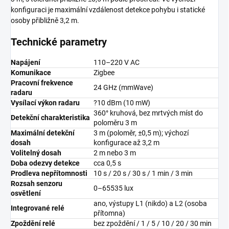
konfiguraci je maximální vzdálenost detekce pohybu i statické
osoby přibližně 3,2 m.
Technické parametry
Napájení
110–220 V AC
Komunikace
Zigbee
Pracovní frekvence
24 GHz (mmWave)
radaru
Vysílací výkon radaru
?10 dBm (10 mW)
360° kruhová, bez mrtvých míst do
Detekční charakteristika
poloměru 3 m
Maximální detekční
3 m (poloměr, ±0,5 m); výchozí
dosah
konfigurace až 3,2 m
Volitelný dosah
2 m nebo 3 m
Doba odezvy detekce
cca 0,5 s
Prodleva nepřítomnosti
10 s / 20 s / 30 s / 1 min / 3 min
Rozsah senzoru
0–65535 lux
osvětlení
ano, výstupy L1 (nikdo) a L2 (osoba
Integrované relé
přítomna)
Zpoždění relé
bez zpoždění / 1 / 5 / 10 / 20 / 30 min