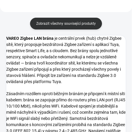
Zobrazit všechny související produkty
VAREO Zigbee LAN brána
je centrální prvek (hub) chytré Zigbee
sítě, který propojuje bezdrátová Zigbee zařízení s aplikací Tuya,
respektive Smart Life, a s cloudem. Bez brány spolu jednotlivé
senzory, spínače a ovladače nekomunikují a nelze je vzdáleně
ovládat — brána tvoří koordinátor sítě, ke kterému se všechna
Zigbee zařízení připojují a přes který procházejí všechny povely i
stavová hlášení. Připojit lze zařízení na standardu Zigbee 3.0
ovládaná přes platformu Tuya.
Zásadním rozdílem oproti běžným bránám je připojení k místní síti
kabelem: brána se zapojuje přímo do routeru přes LAN port (RJ45
10/100 Mbit), nikoli přes WiFi. Kabelové spojení je stabilnější a
méně náchylné k výpadkům i rušení, což oceníte zejména tam, kde
je WiFi signál slabý nebo přetížený. Samotná bezdrátová
komunikace s koncovými zařízeními probíhá na standardu Zigbee
3.0 (IEEE 802.15.4) v pásmu 2,4–2,485 GHz. Napájení zajišťuje