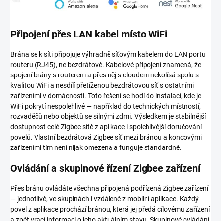
Připojení přes LAN kabel místo WiFi
Brána se k síti připojuje výhradně síťovým kabelem do LAN portu
routeru (RJ45), ne bezdrátově. Kabelové připojení znamená, že
spojení brány s routerem a přes něj s cloudem nekolísá spolu s
kvalitou WiFi a nesdílí přetíženou bezdrátovou síť s ostatními
zařízeními v domácnosti. Toto řešení se hodí do instalací, kde je
WiFi pokrytí nespolehlivé — například do technických místností,
rozvaděčů nebo objektů se silnými zdmi. Výsledkem je stabilnější
dostupnost celé Zigbee sítě z aplikace i spolehlivější doručování
povelů. Vlastní bezdrátová Zigbee síť mezi bránou a koncovými
zařízeními tím není nijak omezena a funguje standardně.
Ovládání a skupinové řízení Zigbee zařízení
Přes bránu ovládáte všechna připojená podřízená Zigbee zařízení
— jednotlivě, ve skupinách i vzdáleně z mobilní aplikace. Každý
povel z aplikace prochází bránou, která jej předá cílovému zařízení
a zpět vrací informaci o jeho aktuálním stavu. Skupinové ovládání