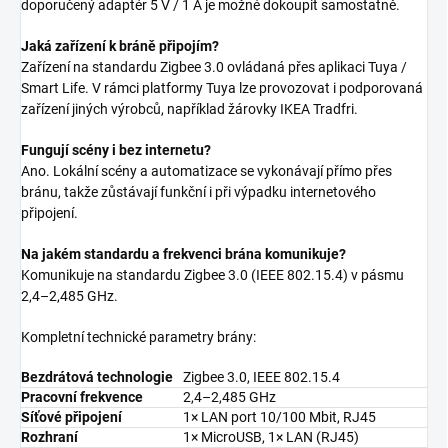
doporučený adaptér 5 V / 1 A je možné dokoupit samostatně.
Jaká zařízení k bráně připojím?
Zařízení na standardu Zigbee 3.0 ovládaná přes aplikaci Tuya /
Smart Life. V rámci platformy Tuya lze provozovat i podporovaná
zařízení jiných výrobců, například žárovky IKEA Tradfri.
Fungují scény i bez internetu?
Ano. Lokální scény a automatizace se vykonávají přímo přes
bránu, takže zůstávají funkční i při výpadku internetového
připojení.
Na jakém standardu a frekvenci brána komunikuje?
Komunikuje na standardu Zigbee 3.0 (IEEE 802.15.4) v pásmu
2,4–2,485 GHz.
Kompletní technické parametry brány:
Bezdrátová technologie
Zigbee 3.0, IEEE 802.15.4
Pracovní frekvence
2,4–2,485 GHz
Síťové připojení
1× LAN port 10/100 Mbit, RJ45
Rozhraní
1× MicroUSB, 1× LAN (RJ45)