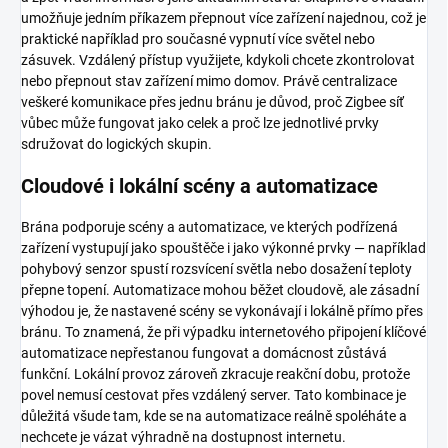
umožňuje jedním příkazem přepnout více zařízení najednou, což je
praktické například pro současné vypnutí více světel nebo
zásuvek. Vzdálený přístup využijete, kdykoli chcete zkontrolovat
nebo přepnout stav zařízení mimo domov. Právě centralizace
veškeré komunikace přes jednu bránu je důvod, proč Zigbee síť
vůbec může fungovat jako celek a proč lze jednotlivé prvky
sdružovat do logických skupin.
Cloudové i lokální scény a automatizace
Brána podporuje scény a automatizace, ve kterých podřízená
zařízení vystupují jako spouštěče i jako výkonné prvky — například
pohybový senzor spustí rozsvícení světla nebo dosažení teploty
přepne topení. Automatizace mohou běžet cloudově, ale zásadní
výhodou je, že nastavené scény se vykonávají i lokálně přímo přes
bránu. To znamená, že při výpadku internetového připojení klíčové
automatizace nepřestanou fungovat a domácnost zůstává
funkční. Lokální provoz zároveň zkracuje reakční dobu, protože
povel nemusí cestovat přes vzdálený server. Tato kombinace je
důležitá všude tam, kde se na automatizace reálně spoléháte a
nechcete je vázat výhradně na dostupnost internetu.