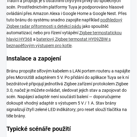
Tradfri a propojit je s ostatními chytrými prvky do společných
scén. Prostřednictvím platformy Tuya je podporováno hlasové
ovládání přes Amazon Alexa i Google Home a Google Nest. Přes
tuto bránu do systému snadno zapojíte například
podhledový
Zigbee radar přítomnosti s detekcí pádu
jako spouštěč
automatizací, nebo pro řízení vytápění
Zigbee termostatickou
hlavici HY368
a
bateriový Zigbee termostat HY09ZBW s
beznapěťovým výstupem pro kotle
.
Instalace a zapojení
Bránu propojíte síťovým kabelem s LAN portem routeru a napájíte
přes MicroUSB adaptérem 5 V. Po přidání do aplikace Tuya se k ní
bezdrátově připojují jednotlivá Zigbee zařízení protokolem Zigbee
3.0, načež je můžete ovládat, sledovat jejich stav a zapojovat do
scén. Napájecí adaptér není součástí balení — doporučujeme
dokoupit vhodný adaptér s výstupem 5 V / 1 A. Stav brány
signalizují čtyři zelené LED indikátory; pro reset slouží tlačítka na
těle brány.
Typické scénáře použití