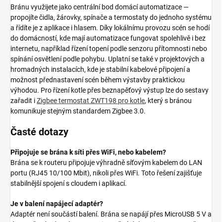
Bránu využijete jako centrální bod domácí automatizace —
propojíte čidla, žárovky, spínače a termostaty do jednoho systému
a řídíte je z aplikace i hlasem. Díky lokálnímu provozu scén se hodí
do domácností, kde mají automatizace fungovat spolehlivě i bez
internetu, například řízení topení podle senzoru přítomnosti nebo
spínání osvětlení podle pohybu. Uplatní se také v projektových a
hromadných instalacích, kde je stabilní kabelové připojení a
možnost přednastavení scén během výstavby praktickou
výhodou. Pro řízení kotle přes beznapěťový výstup lze do sestavy
zařadit i
Zigbee termostat ZWT198 pro kotle
, který s bránou
komunikuje stejným standardem Zigbee 3.0.
Časté dotazy
Připojuje se brána k síti přes WiFi, nebo kabelem?
Brána se k routeru připojuje výhradně síťovým kabelem do LAN
portu (RJ45 10/100 Mbit), nikoli přes WiFi. Toto řešení zajišťuje
stabilnější spojení s cloudem i aplikací.
Je v balení napájecí adaptér?
Adaptér není součástí balení. Brána se napájí přes MicroUSB 5 V a