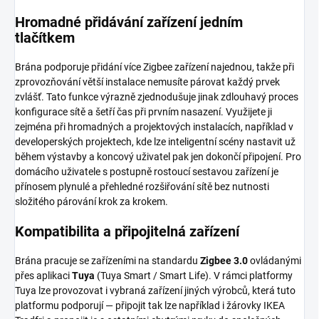
Hromadné přidávání zařízení jedním
tlačítkem
Brána podporuje přidání více Zigbee zařízení najednou, takže při
zprovozňování větší instalace nemusíte párovat každý prvek
zvlášť. Tato funkce výrazně zjednodušuje jinak zdlouhavý proces
konfigurace sítě a šetří čas při prvním nasazení. Využijete ji
zejména při hromadných a projektových instalacích, například v
developerských projektech, kde lze inteligentní scény nastavit už
během výstavby a koncový uživatel pak jen dokončí připojení. Pro
domácího uživatele s postupně rostoucí sestavou zařízení je
přínosem plynulé a přehledné rozšiřování sítě bez nutnosti
složitého párování krok za krokem.
Kompatibilita a připojitelná zařízení
Brána pracuje se zařízeními na standardu
Zigbee 3.0
ovládanými
přes aplikaci
Tuya
(Tuya Smart / Smart Life). V rámci platformy
Tuya lze provozovat i vybraná zařízení jiných výrobců, která tuto
platformu podporují — připojit tak lze například i žárovky IKEA