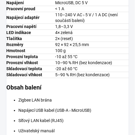
Napájení
MicroUSB, DC 5 V
Pracovní proud
< 1 A
110–240 V AC › 5 V / 1 A DC (není
Napájecí adaptér
součástí balení)
Pracovní napětí
1,8–3,3 V
LED indikace
4× zelená
Tlačítka
2× (reset)
Rozměry
92 × 92 × 25,5 mm
Hmotnost
100 g
Provozní teplota
-10 až 55 °C
Provozní vlhkost
10–90 % RH (bez kondenzace)
Skladovací teplota
-20 až 60 °C
Skladovací vlhkost
5–90 % RH (bez kondenzace)
Obsah balení
Zigbee LAN brána
Napájecí USB kabel (USB-A › MicroUSB)
Síťový LAN kabel (RJ45)
Uživatelský manuál