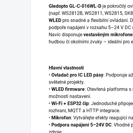
Gledopto GL-C-016WL-D
je pokročilý o
(např. WS2812B, WS2811, WS2815, SK812
WLED
pro snadné a flexibilní ovládání.
podpoře napájení v rozsahu 5–24 V DC se
Navíc disponuje
vestavěným mikrofon
hudbou či okolními zvuky – ideální pro e
Hlavní vlastnosti
•
Ovladač pro IC LED pásy
: Podporuje až
světelné projekty.
•
WLED firmware
: Otevřená platforma 
možností nastavení.
•
Wi-Fi + ESP32 čip
: Jednoduché připojen
rozhraní, MQTT a HTTP integrace.
•
Mikrofon
: Vytvářejte efekty reagující n
•
Podpora napájení 5–24V DC
: Vhodné p
zdroje.