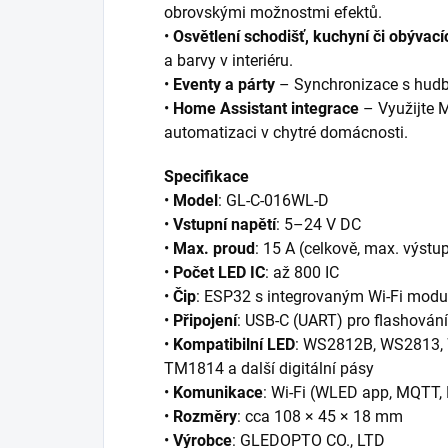
obrovskými možnostmi efektů.
•
Osvětlení schodišť, kuchyní či obývac
a barvy v interiéru.
•
Eventy a párty
– Synchronizace s hudb
•
Home Assistant integrace
– Využijte 
automatizaci v chytré domácnosti.
Specifikace
•
Model
: GL-C-016WL-D
•
Vstupní napětí
: 5–24 V DC
•
Max. proud
: 15 A (celkově, max. výstu
•
Počet LED IC
: až 800 IC
•
Čip
: ESP32 s integrovaným Wi-Fi mod
•
Připojení
: USB-C (UART) pro flashování
•
Kompatibilní LED
: WS2812B, WS2813,
TM1814 a další digitální pásy
•
Komunikace
: Wi-Fi (WLED app, MQTT,
•
Rozměry
: cca 108 × 45 × 18 mm
•
Výrobce
: GLEDOPTO CO., LTD