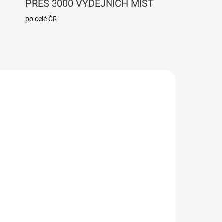
PŘES 3000 VÝDEJNÍCH MÍST
po celé ČR
0255
110258
ADEM
SKLADEM
1 KS)
(1 KS)
r
Home Assistant Server
Basic - Raspberry Pi 5