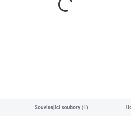
ájení USB-C, WiFi,
Raspberry Pi 5
mpatibilní s eWeLink
8GB/250GB SSD/UPS
X1200/2x3500mAh
9 Kč
9 590 Kč
 Kč bez DPH
7 926 Kč bez DPH
Do košíku
Detai
off L3-5M-P je 5m chytrý
Home Assistant Server UPS
IC LED pásek s možností
Compact s Raspberry Pi 5,
ebarevného zobrazení,
integrovaným UPS systémem
ebním režimem a podporou
inteligentní správou napájení.
Link a Home Assistant.
Spolehlivý výkon pro chytrou
lní pro dynamické osvětlení
domácnost s ochranou proti
ácnosti.
výpadkům...
Související soubory (1)
H