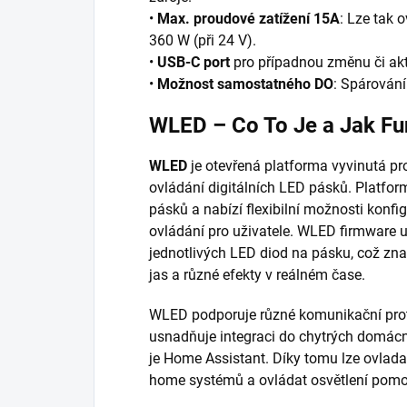
•
Max. proudové zatížení 15A
: Lze tak 
360 W (při 24 V).
•
USB-C port
pro případnou změnu či akt
•
Možnost samostatného DO
: Spárován
WLED – Co To Je a Jak Fu
WLED
je otevřená platforma vyvinutá pr
ovládání digitálních LED pásků. Platfor
pásků a nabízí flexibilní možnosti konf
ovládání pro uživatele. WLED firmware 
jednotlivých LED diod na pásku, což zn
jas a různé efekty v reálném čase.
WLED podporuje různé komunikační prot
usnadňuje integraci do chytrých domácn
je Home Assistant. Díky tomu lze ovlada
home systémů a ovládat osvětlení pomoc