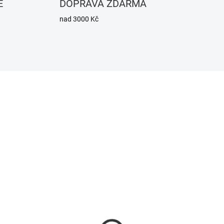
E
DOPRAVA ZDARMA
nad 3000 Kč
110295
11
SKLADEM
SKL
(2 KS)
(
noff L3 PRO, LED pásek
Home Assistant Serve
, RGBIC (ARGB),
UPS Compact -