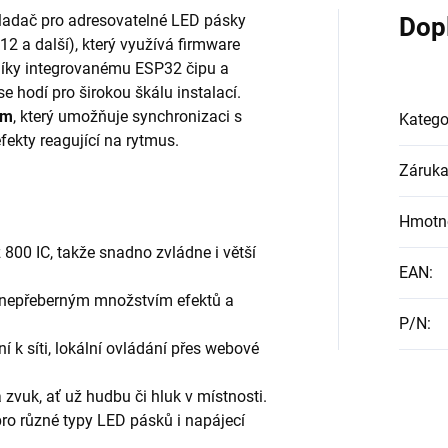
vladač pro adresovatelné LED pásky
Dop
 a další), který využívá firmware
 Díky integrovanému ESP32 čipu a
 hodí pro širokou škálu instalací.
em
, který umožňuje synchronizaci s
Katego
fekty reagující na rytmus.
Záruk
Hmotn
 800 IC, takže snadno zvládne i větší
EAN
:
s nepřeberným množstvím efektů a
P/N
:
í k síti, lokální ovládání přes webové
a zvuk, ať už hudbu či hluk v místnosti.
ro různé typy LED pásků i napájecí