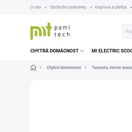
Přejít
O nás
Obchodní podmínky
Doprava a platba
na
obsah
CHYTRÁ DOMÁCNOST
MI ELECTRIC SCO
Domů
Chytrá domácnost
Tasmota, Home Assis
Neohodnoceno
Podrobnosti hodnoce
TIP