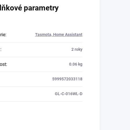
lňkové parametry
rie
:
Tasmota, Home Assistant
a
:
2 roky
ost
:
0.06 kg
5999572033118
GL-C-016WL-D