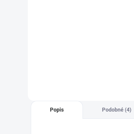
zařízení
nap
ko
349 Kč
54
288 Kč bez DPH
454
Do košíku
Gledopto GL-RC-001WL je Wi-Fi
dálkový ovladač pro WLED
Son
osvětlení, který umožňuje snadné
RGB
ovládání jasu, scén a efektů
víc
pomocí ESP-NOW a mobilních
hud
aplikací.
eWe
Ideá
dom
Popis
Podobné (4)