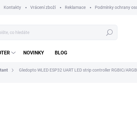
Kontakty
Vrácení zboží
Reklamace
Podmínky ochrany os
Hledat
OTER
NOVINKY
BLOG
tant
Gledopto WLED ESP32 UART LED strip controller RGBIC/ARGB
ní
ZNAČKA:
GLEDOPTO
649 Kč
536 Kč bez DPH
Měrná
SKLADEM
(3 KS)
cena: