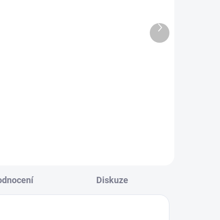
4GB/250GB SSD
6 690 Kč
Další
5 529 Kč bez DPH
produkt
Detail
l
Home Assistant Server Basic je
výkonný a spolehlivý server pro
správu chytré domácnosti.
Složený z Raspberry Pi 5, SSD
 a
Samsung 980 a desky X1001,
nabízí rychlý výkon, efektivní...
odnocení
Diskuze