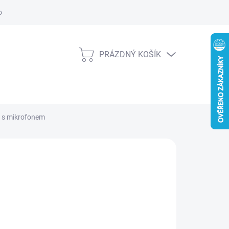
obních údajů
Věrnostní slevy
PRÁZDNÝ KOŠÍK
NÁKUPNÍ
KOŠÍK
 s mikrofonem