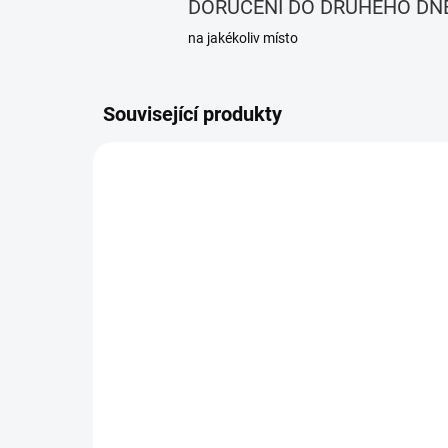
DORUČENÍ DO DRUHÉHO DN
na jakékoliv místo
Související produkty
TIP
TIP
110428
SKLADEM
(5 KS)
Gledopto Wi-Fi dálkový
So
ovladač pro WLED
5m