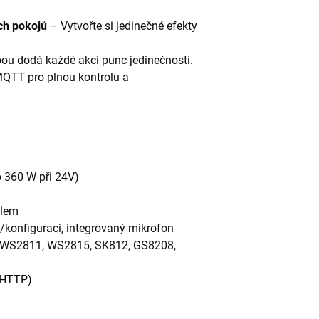
ích pokojů
– Vytvořte si jedinečné efekty
ou dodá každé akci punc jedinečnosti.
MQTT pro plnou kontrolu a
p 360 W při 24V)
ulem
/konfiguraci, integrovaný mikrofon
 WS2811, WS2815, SK812, GS8208,
 HTTP)