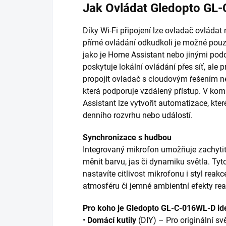
Jak Ovládat Gledopto GL-
Díky Wi-Fi připojení lze ovladač ovláda
přímé ovládání odkudkoli je možné pouze
jako je Home Assistant nebo jinými p
poskytuje lokální ovládání přes síť, ale 
propojit ovladač s cloudovým řešením n
která podporuje vzdálený přístup. V ko
Assistant lze vytvořit automatizace, kte
denního rozvrhu nebo událostí.
Synchronizace s hudbou
Integrovaný mikrofon umožňuje zachytit
měnit barvu, jas či dynamiku světla. Tyt
nastavíte citlivost mikrofonu i styl reak
atmosféru či jemné ambientní efekty rea
Pro koho je Gledopto GL-C-016WL-D id
•
Domácí kutily
(DIY) – Pro originální sv