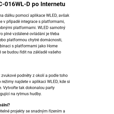
C-016WL-D po Internetu
t na dálku pomocí aplikace WLED, avšak
 v případě integrace s platformami,
odobnými platformami. WLED samotný
pro plné vzdálené ovládání je třeba
ebo platformou chytré domácnosti,
mbinaci s platformami jako Home
ré se budou řídit na základě vašeho
 zvukové podněty z okolí a podle toho
o režimy najdete v aplikaci WLED, kde si
ce. Vytvořte tak dokonalou party
gující na rytmus hudby.
eální?
ětelné projekty se snadným řízením a