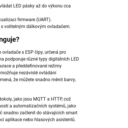
ovládat LED pásky až do výkonu cca
ualizaci firmware (UART).
í s volitelným dálkovým ovladačem.
nguje?
o ovladače s ESP čipy, určená pro
ma podporuje různé typy digitálních LED
igurace a předdefinované režimy
umožňuje nezávislé ovládání
amená, že můžete snadno měnit barvy,
okoly, jako jsou MQTT a HTTP, což
ostí a automatizačních systémů, jako
č snadno začlenit do stávajících smart
í aplikace nebo hlasových asistentů.