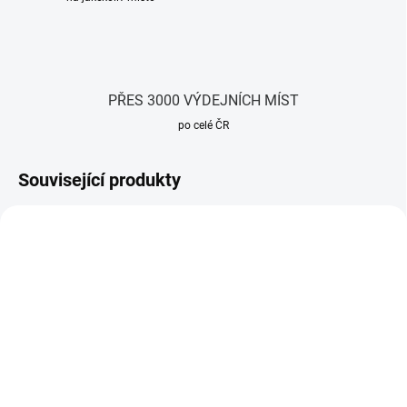
PŘES 3000 VÝDEJNÍCH MÍST
po celé ČR
Související produkty
TIP
TIP
SKLADEM
SKLADEM
(>20 KS)
(>20 KS)
Raspberry Pi 5 Active
Raspberry Pi 5 27W USB-