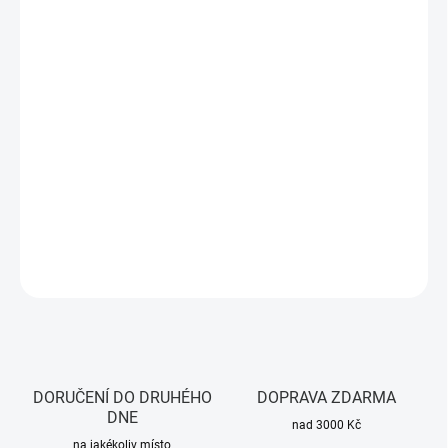
11.8.2026
MOŽNOSTI
DORUČENÍ
−
+
Přidat do košíku
Vyvážená verze Raspberry Pi 5 s 8GB RAM. Výkonný Cortex-A76,
PCIe, 4Kp60, rychlé USB a moderní grafika. Ideální pro servery,
multimédia i vývoj.
DETAILNÍ INFORMACE
ZEPTAT SE
HLÍDAT
DORUČENÍ DO DRUHÉHO
DOPRAVA ZDARMA
DNE
nad 3000 Kč
na jakékoliv místo