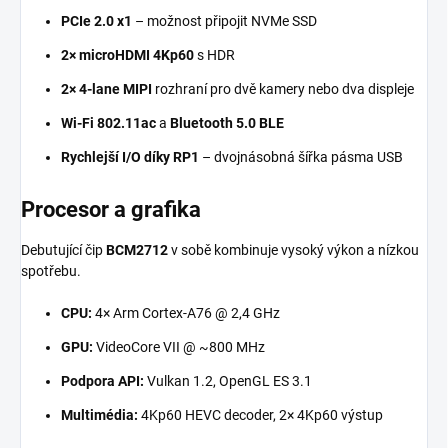
PCIe 2.0 x1
– možnost připojit NVMe SSD
2× microHDMI 4Kp60
s HDR
2× 4-lane MIPI
rozhraní pro dvě kamery nebo dva displeje
Wi-Fi 802.11ac
a
Bluetooth 5.0 BLE
Rychlejší I/O díky RP1
– dvojnásobná šířka pásma USB
Procesor a grafika
Debutující čip
BCM2712
v sobě kombinuje vysoký výkon a nízkou
spotřebu.
CPU:
4× Arm Cortex-A76 @ 2,4 GHz
GPU:
VideoCore VII @ ~800 MHz
Podpora API:
Vulkan 1.2, OpenGL ES 3.1
Multimédia:
4Kp60 HEVC decoder, 2× 4Kp60 výstup