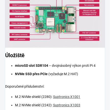
Úložiště
microSD slot SDR104
– dvojnásobný výkon proti Pi 4
NVMe SSD přes PCIe
(vyžaduje M.2 HAT)
Doporučené příslušenství:
M.2 NVMe shield (2280):
Suptronics X1001
M.2 NVMe shield (2242):
Suptronics X1003