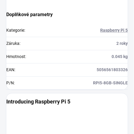
Doplňkové parametry
Kategorie
:
Raspberry Pi 5
Záruka
:
2 roky
Hmotnost
:
0.045 kg
EAN
:
5056561803326
P/N
:
RPI5-8GB-SINGLE
Introducing Raspberry Pi 5