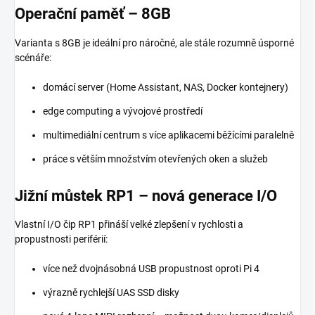
Operační paměť – 8GB
Varianta s 8GB je ideální pro náročné, ale stále rozumně úsporné
scénáře:
domácí server (Home Assistant, NAS, Docker kontejnery)
edge computing a vývojové prostředí
multimediální centrum s více aplikacemi běžícími paralelně
práce s větším množstvím otevřených oken a služeb
Jižní můstek RP1 – nová generace I/O
Vlastní I/O čip RP1 přináší velké zlepšení v rychlosti a
propustnosti periférií:
více než dvojnásobná USB propustnost oproti Pi 4
výrazně rychlejší UAS SSD disky