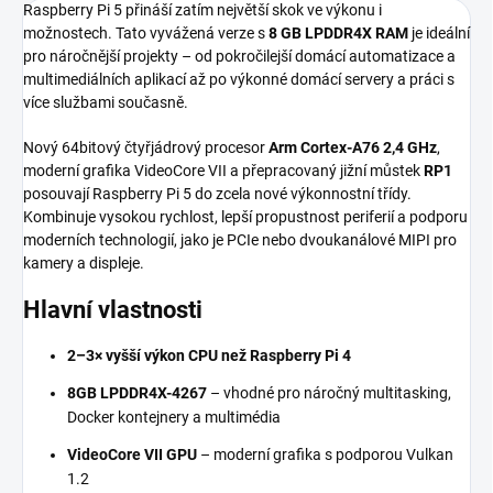
Raspberry Pi 5 přináší zatím největší skok ve výkonu i
možnostech. Tato vyvážená verze s
8 GB LPDDR4X RAM
je ideální
pro náročnější projekty – od pokročilejší domácí automatizace a
multimediálních aplikací až po výkonné domácí servery a práci s
více službami současně.
Nový 64bitový čtyřjádrový procesor
Arm Cortex-A76 2,4 GHz
,
moderní grafika VideoCore VII a přepracovaný jižní můstek
RP1
posouvají Raspberry Pi 5 do zcela nové výkonnostní třídy.
Kombinuje vysokou rychlost, lepší propustnost periferií a podporu
moderních technologií, jako je PCIe nebo dvoukanálové MIPI pro
kamery a displeje.
Hlavní vlastnosti
2–3× vyšší výkon CPU než Raspberry Pi 4
8GB LPDDR4X-4267
– vhodné pro náročný multitasking,
Docker kontejnery a multimédia
VideoCore VII GPU
– moderní grafika s podporou Vulkan
1.2