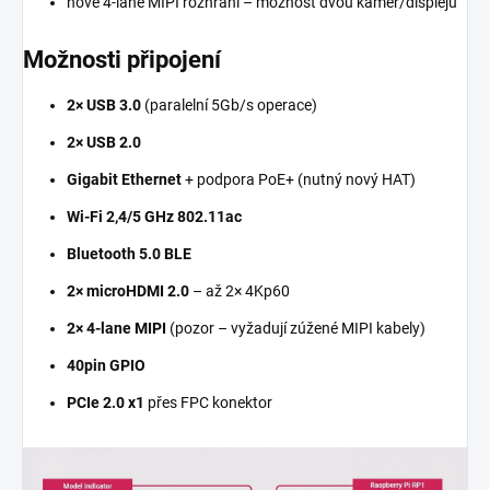
nové 4-lane MIPI rozhraní – možnost dvou kamer/displejů
Možnosti připojení
2× USB 3.0
(paralelní 5Gb/s operace)
2× USB 2.0
Gigabit Ethernet
+ podpora PoE+ (nutný nový HAT)
Wi-Fi 2,4/5 GHz 802.11ac
Bluetooth 5.0 BLE
2× microHDMI 2.0
– až 2× 4Kp60
2× 4-lane MIPI
(pozor – vyžadují zúžené MIPI kabely)
40pin GPIO
PCIe 2.0 x1
přes FPC konektor