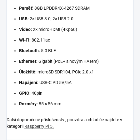
Paměť:
8GB LPDDR4X-4267 SDRAM
USB:
2× USB 3.0, 2× USB 2.0
Video:
2× microHDMI (4Kp60)
Wi-Fi:
802.11ac
Bluetooth:
5.0 BLE
Ethernet:
Gigabit (PoE+ s novým HATem)
Úložiště:
microSD SDR104, PCIe 2.0 x1
Napájení:
USB-C PD 5V/5A
GPIO:
40pin
Rozměry:
85 × 56 mm
Další doporučené příslušenství, pouzdra a chladiče najdete v
kategorii
Raspberry Pi 5
.