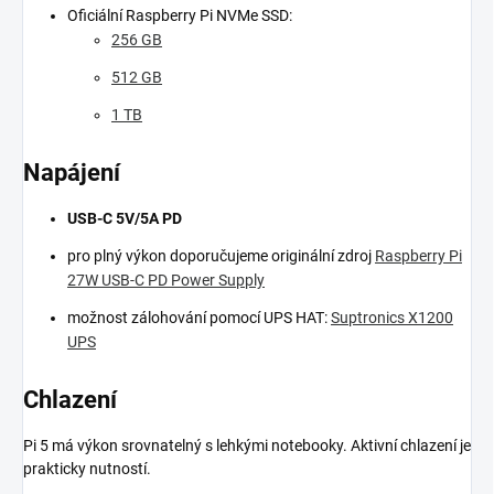
Oficiální Raspberry Pi NVMe SSD:
256 GB
512 GB
1 TB
Napájení
USB-C 5V/5A PD
pro plný výkon doporučujeme originální zdroj
Raspberry Pi
27W USB-C PD Power Supply
možnost zálohování pomocí UPS HAT:
Suptronics X1200
UPS
Chlazení
Pi 5 má výkon srovnatelný s lehkými notebooky. Aktivní chlazení je
prakticky nutností.