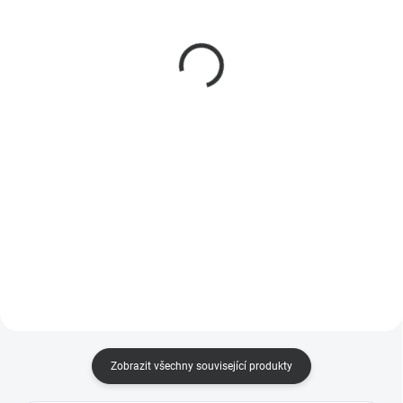
Cooler, chladič +
C napájecí zdroj, EU,
ventilátor
černý
149 Kč
314 Kč
123 Kč bez DPH
260 Kč bez DPH
Do košíku
Do košíku
Alternativní chladící řešení pro
Oficiální napájecí zdroj s
uživatele, kteří chtějí používat
koncovkou USB-C a výkonem 27
Raspberry Pi 5 při vysokém
W. Zaručuje spolehlivý chod
zatížení bez krabičky.
Raspberry Pi 5 za všech
okolností.
Zobrazit všechny související produkty