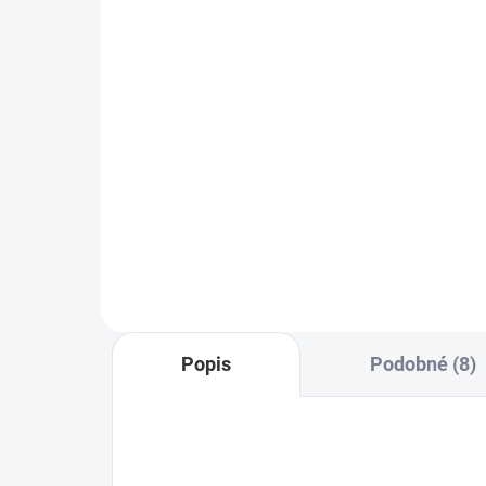
529 Kč
79
437 Kč bez DPH
660
Do košíku
Shelly Plug S MTR Gen3 je malá
She
chytrá zásuvka s podporou
Moc
Matter, měřením spotřeby
zás
energie, ochranou proti přehřátí a
12 
širokou kompatibilitou s chytrou
spo
domácností.
podp
rep
Popis
Podobné (8)