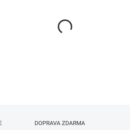
−
+
Detektor Shelly AddOn Plus,
teplotní čidlo. Možno připo
teplotní čidlo. Možno připo
měření teploty a vlhkosti.
DETAILNÍ INFORMACE
ZEPTAT SE
HLÍDAT
E
DOPRAVA ZDARMA