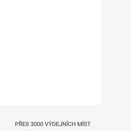
Přidat do košíku
 měření teploty pro 1/1PM Plus. Neobsahuje
jit až 5x Dallas DS18B20 nebo 1x Neobsahuje
jit až 5x Dallas DS18B20 nebo 1x DHT22 pro
PŘES 3000 VÝDEJNÍCH MÍST