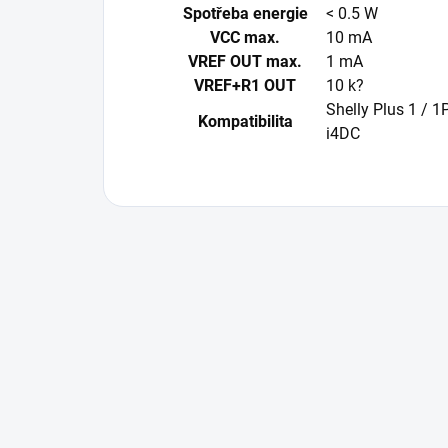
Spotřeba energie
< 0.5 W
VCC max.
10 mA
VREF OUT max.
1 mA
VREF+R1 OUT
10 k?
Shelly Plus 1 / 1
Kompatibilita
i4DC