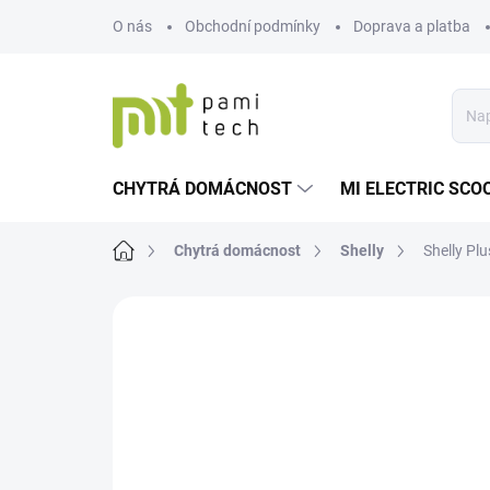
Přejít
O nás
Obchodní podmínky
Doprava a platba
na
obsah
CHYTRÁ DOMÁCNOST
MI ELECTRIC SCO
Domů
Chytrá domácnost
Shelly
Shelly Pl
Neohodnoceno
Podrobnosti hodnoce