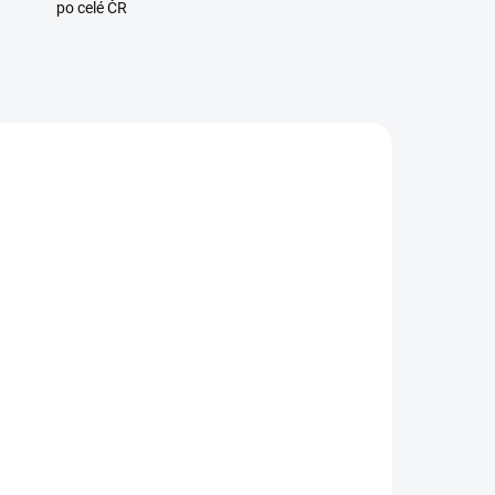
po celé ČR
0434
110308
ADEM
SKLADEM
0 KS)
(16 KS)
Shelly Plug S MTR Gen3,
s
zásuvka s měřením
A
spotřeby, WiFi, BT, Matter,
bílá