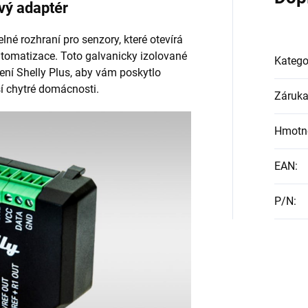
vý adaptér
lné rozhraní pro senzory, které otevírá
tomatizace. Toto galvanicky izolované
Katego
zení Shelly Plus, aby vám poskytlo
aší chytré domácnosti.
Záruk
Hmotn
EAN
:
P/N
: