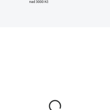
nad 3000 Kč
110443
11
SKLADEM
SKL
(5 KS)
(1
lly Outdoor Plug S
Shelly 1PM Gen3 1
n3, zásuvka s měřením
kanálový Wi-Fi spínač 
třeby, WiFi, BT, Matter,
měřením spotřeby 16
cha