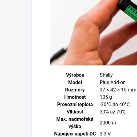
Výrobce
Shelly
Model
Plus Add-on
Rozměry
37 × 42 × 15 mm
Hmotnost
105 g
Provozní teplota
-20°C do 40°C
Vlhkost
30% až 70%
Max. nadmořská
2000 m
výška
Napájecí napětí DC
3.3 V