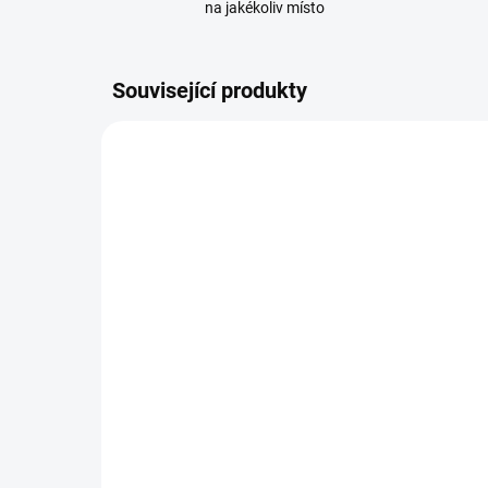
na jakékoliv místo
Související produkty
110343
SKLADEM
(8 KS)
Shelly Plug S MTR Gen3,
She
zásuvka s měřením
Ge
spotřeby, WiFi, BT, Matter,
spo
černá
Mo