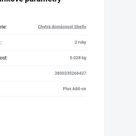
rie
:
Chytrá domácnost Shelly
a
:
2 roky
ost
:
0.028 kg
3800235266427
Plus Add-on