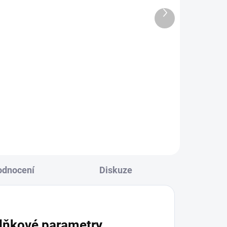
529 Kč
Další
produkt
437 Kč bez DPH
Do košíku
Fi
 16
Shelly Plug S MTR Gen3 je malá
dání
chytrá zásuvka s podporou
h a
Matter, měřením spotřeby
energie, ochranou proti přehřátí a
širokou kompatibilitou s chytrou
domácností.
odnocení
Diskuze
lňkové parametry