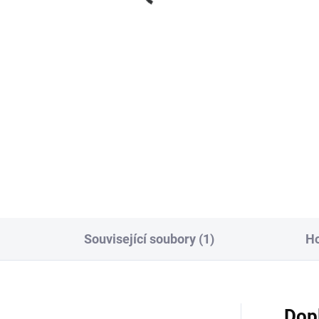
369 Kč
9 Kč
305 Kč bez DPH
 Kč bez DPH
Do košíku
Do košíku
Shelly 1PM Gen3 – chytrý Wi-
spínač s měřením spotřeby až
lly Outdoor Plug S Gen3
A. Kompaktní provedení, ovlá
ha – venkovní IP44 chytrá
přes aplikaci, MQTT, Bluetoot
uvka Wi-Fi/Bluetooth
vysoká spolehlivost.
A / 2500 W s měřením
třeby, LED kroužkem, Matter
orou a funkcí Wi-Fi
eateru.
Související soubory (1)
H
Dop