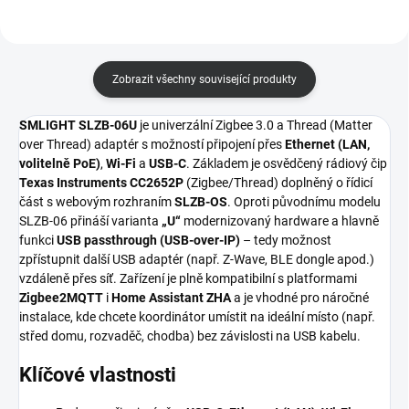
Zobrazit všechny související produkty
SMLIGHT SLZB-06U
je univerzální Zigbee 3.0 a Thread (Matter
over Thread) adaptér s možností připojení přes
Ethernet (LAN,
volitelně PoE)
,
Wi-Fi
a
USB-C
. Základem je osvědčený rádiový čip
Texas Instruments CC2652P
(Zigbee/Thread) doplněný o řídicí
část s webovým rozhraním
SLZB-OS
. Oproti původnímu modelu
SLZB-06 přináší varianta
„U“
modernizovaný hardware a hlavně
funkci
USB passthrough (USB-over-IP)
– tedy možnost
zpřístupnit další USB adaptér (např. Z-Wave, BLE dongle apod.)
vzdáleně přes síť. Zařízení je plně kompatibilní s platformami
Zigbee2MQTT
i
Home Assistant ZHA
a je vhodné pro náročné
instalace, kde chcete koordinátor umístit na ideální místo (např.
střed domu, rozvaděč, chodba) bez závislosti na USB kabelu.
Klíčové vlastnosti