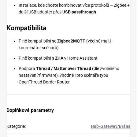
Instalace, kde chcete kombinovat více protokolů – Zigbee +
další USB adaptér přes
USB passthrough
Kompatibilita
Plně kompatibilní se
Zigbee2MQTT
(včetně multi-
koordinátor scénářů)
Plně kompatibilní s
ZHA
v Home Assistant
Podpora
Thread / Matter over Thread
(dle zvoleného
nastavení/firmware), vhodné i pro scénáře typu
OpenThread Border Router
Doplňkové parametry
Kategorie
:
Hub/Gateway/Brána