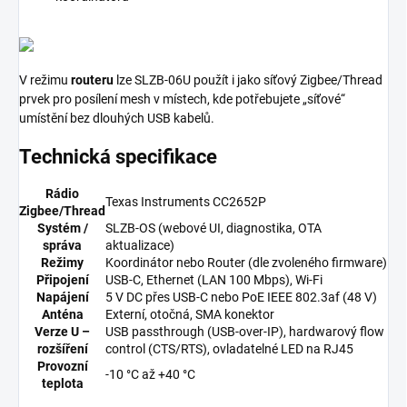
V režimu
routeru
lze SLZB-06U použít i jako síťový Zigbee/Thread
prvek pro posílení mesh v místech, kde potřebujete „síťové“
umístění bez dlouhých USB kabelů.
Technická specifikace
Rádio
Texas Instruments CC2652P
Zigbee/Thread
Systém /
SLZB-OS (webové UI, diagnostika, OTA
správa
aktualizace)
Režimy
Koordinátor nebo Router (dle zvoleného firmware)
Připojení
USB-C, Ethernet (LAN 100 Mbps), Wi-Fi
Napájení
5 V DC přes USB-C nebo PoE IEEE 802.3af (48 V)
Anténa
Externí, otočná, SMA konektor
Verze U –
USB passthrough (USB-over-IP), hardwarový flow
rozšíření
control (CTS/RTS), ovladatelné LED na RJ45
Provozní
-10 °C až +40 °C
teplota