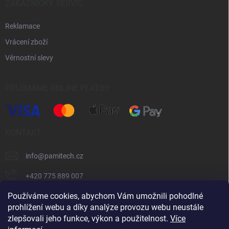
ZÁKAZNICKÝ SERVIS
Reklamace
Vrácení zboží
Věrnostní slevy
PŘIJÍMÁME ONLINE PLATBY
KONTAKT
info
@
pamitech.cz
+420 775 889 007
Používáme cookies, abychom Vám umožnili pohodlné
prohlížení webu a díky analýze provozu webu neustále
Shoptet.cz
číčoviny.cz
VM Technology s.r.o.
zlepšovali jeho funkce, výkon a použitelnost.
Více