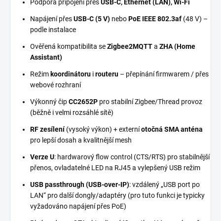
Podpora připojení přes
USB-C, Ethernet (LAN), Wi-Fi
Napájení přes
USB-C (5 V)
nebo
PoE IEEE 802.3af
(48 V) –
podle instalace
Ověřená kompatibilita se
Zigbee2MQTT
a
ZHA (Home
Assistant)
Režim
koordinátoru
i
routeru
– přepínání firmwarem / přes
webové rozhraní
Výkonný čip
CC2652P
pro stabilní Zigbee/Thread provoz
(běžně i velmi rozsáhlé sítě)
RF zesílení
(vysoký výkon) + externí
otočná SMA anténa
pro lepší dosah a kvalitnější mesh
Verze U
: hardwarový flow control (CTS/RTS) pro stabilnější
přenos, ovladatelné LED na RJ45 a vylepšený USB režim
USB passthrough (USB-over-IP)
: vzdálený „USB port po
LAN“ pro další dongly/adaptéry (pro tuto funkci je typicky
vyžadováno napájení přes PoE)