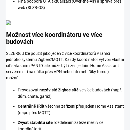
Plná podpora OTA aktualizací (Over-the-Air) a správa přes
web (SLZB-OS)
Možnost více koordinátorů ve více
budovách
SLZB-06U lze použít jako jeden z více koordinátorů v rámci
jednoho systému Zigbee2MQTT. Každý koordinátor vytvoří vlastní
síť s vlastním PAN ID, ale může být řízen jedním Home Assistant
serverem – i na dálku přes VPN nebo internet. Díky tomu je
možné:
Provozovat
nezávislé Zigbee sítě
ve více budovách (např.
dům, chata, garáž)
Centrálně řídit
všechna zařízení přes jeden Home Assistant
(např. přes MQTT)
Zvýšit stabilitu sítě
rozdělením zátěže mezi více
koordinátorů