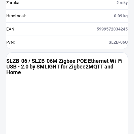
Záruka
:
2 roky
Hmotnost
:
0.09 kg
EAN
:
5999572034245
P/N
:
SLZB-06U
SLZB-06 / SLZB-06M Zigbee POE Ethernet Wi-Fi
USB - 2.0 by SMLIGHT for Zigbee2MQTT and
Home