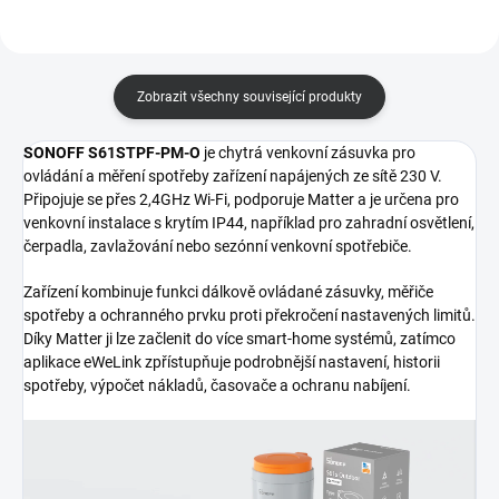
Zobrazit všechny související produkty
SONOFF S61STPF-PM-O
je chytrá venkovní zásuvka pro
ovládání a měření spotřeby zařízení napájených ze sítě 230 V.
Připojuje se přes 2,4GHz Wi-Fi, podporuje Matter a je určena pro
venkovní instalace s krytím IP44, například pro zahradní osvětlení,
čerpadla, zavlažování nebo sezónní venkovní spotřebiče.
Zařízení kombinuje funkci dálkově ovládané zásuvky, měřiče
spotřeby a ochranného prvku proti překročení nastavených limitů.
Díky Matter ji lze začlenit do více smart-home systémů, zatímco
aplikace eWeLink zpřístupňuje podrobnější nastavení, historii
spotřeby, výpočet nákladů, časovače a ochranu nabíjení.