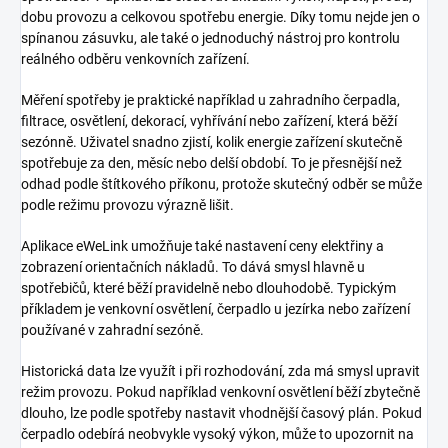
dobu provozu a celkovou spotřebu energie. Díky tomu nejde jen o
spínanou zásuvku, ale také o jednoduchý nástroj pro kontrolu
reálného odběru venkovních zařízení.
Měření spotřeby je praktické například u zahradního čerpadla,
filtrace, osvětlení, dekorací, vyhřívání nebo zařízení, která běží
sezónně. Uživatel snadno zjistí, kolik energie zařízení skutečně
spotřebuje za den, měsíc nebo delší období. To je přesnější než
odhad podle štítkového příkonu, protože skutečný odběr se může
podle režimu provozu výrazně lišit.
Aplikace eWeLink umožňuje také nastavení ceny elektřiny a
zobrazení orientačních nákladů. To dává smysl hlavně u
spotřebičů, které běží pravidelně nebo dlouhodobě. Typickým
příkladem je venkovní osvětlení, čerpadlo u jezírka nebo zařízení
používané v zahradní sezóně.
Historická data lze využít i při rozhodování, zda má smysl upravit
režim provozu. Pokud například venkovní osvětlení běží zbytečně
dlouho, lze podle spotřeby nastavit vhodnější časový plán. Pokud
čerpadlo odebírá neobvykle vysoký výkon, může to upozornit na