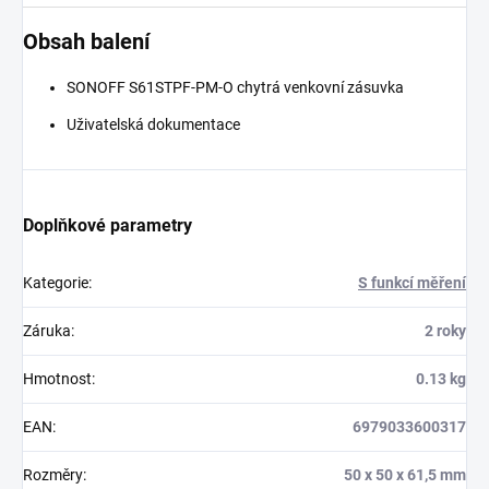
Obsah balení
SONOFF S61STPF-PM-O chytrá venkovní zásuvka
Uživatelská dokumentace
Doplňkové parametry
Kategorie
:
S funkcí měření
Záruka
:
2 roky
Hmotnost
:
0.13 kg
EAN
:
6979033600317
Rozměry
:
50 x 50 x 61,5 mm