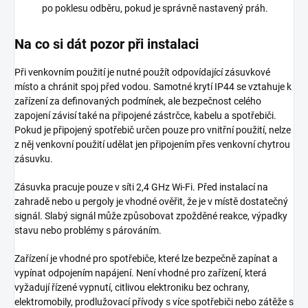
po poklesu odběru, pokud je správně nastavený práh.
Na co si dát pozor při instalaci
Při venkovním použití je nutné použít odpovídající zásuvkové
místo a chránit spoj před vodou. Samotné krytí IP44 se vztahuje k
zařízení za definovaných podmínek, ale bezpečnost celého
zapojení závisí také na připojené zástrčce, kabelu a spotřebiči.
Pokud je připojený spotřebič určen pouze pro vnitřní použití, nelze
z něj venkovní použití udělat jen připojením přes venkovní chytrou
zásuvku.
Zásuvka pracuje pouze v síti 2,4 GHz Wi-Fi. Před instalací na
zahradě nebo u pergoly je vhodné ověřit, že je v místě dostatečný
signál. Slabý signál může způsobovat zpožděné reakce, výpadky
stavu nebo problémy s párováním.
Zařízení je vhodné pro spotřebiče, které lze bezpečně zapínat a
vypínat odpojením napájení. Není vhodné pro zařízení, která
vyžadují řízené vypnutí, citlivou elektroniku bez ochrany,
elektromobily, prodlužovací přívody s více spotřebiči nebo zátěže s