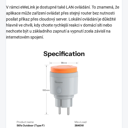
V rámci eWeLink je dostupné také LAN ovládání. To znamená, že
aplikace může zařízení ovládat přes stejný router bez nutnosti
posílat příkaz přes cloudový server. Lokální ovládání je důležité
hlavně ve chvíli, kdy chcete rychlejší reakci v domácí síti nebo
nechcete být u základního zapnutí a vypnutí zcela závislí na
internetovém spojení.