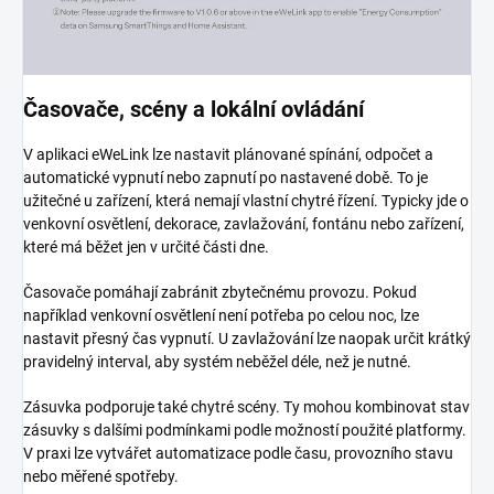
Časovače, scény a lokální ovládání
V aplikaci eWeLink lze nastavit plánované spínání, odpočet a
automatické vypnutí nebo zapnutí po nastavené době. To je
užitečné u zařízení, která nemají vlastní chytré řízení. Typicky jde o
venkovní osvětlení, dekorace, zavlažování, fontánu nebo zařízení,
které má běžet jen v určité části dne.
Časovače pomáhají zabránit zbytečnému provozu. Pokud
například venkovní osvětlení není potřeba po celou noc, lze
nastavit přesný čas vypnutí. U zavlažování lze naopak určit krátký
pravidelný interval, aby systém neběžel déle, než je nutné.
Zásuvka podporuje také chytré scény. Ty mohou kombinovat stav
zásuvky s dalšími podmínkami podle možností použité platformy.
V praxi lze vytvářet automatizace podle času, provozního stavu
nebo měřené spotřeby.