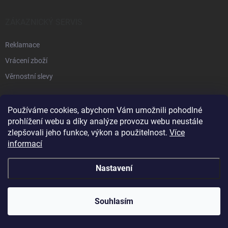
ZÁKAZNICKÝ SERVIS
Reklamace
Vrácení zboží
Věrnostní slevy
PŘIJÍMÁME ONLINE PLATBY
Používáme cookies, abychom Vám umožnili pohodlné
prohlížení webu a díky analýze provozu webu neustále
zlepšovali jeho funkce, výkon a použitelnost.
Více
informací
KONTAKT
Nastavení
info
@
pamitech.cz
+420 775 889 007
Souhlasím
Shoptet.cz
číčoviny.cz
VM Technology s.r.o.