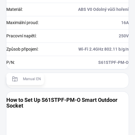
Materiál
:
ABS V0 Odolný vůči hoření
Maximální proud
:
16A
Pracovní napětí
:
250V
Způsob připojení
:
Wi-Fi 2.4GHz 802.11 b/g/n
P/N
:
S61STPF-PM-O
Manual EN
How to Set Up S61STPF-PM-O Smart Outdoor
Socket