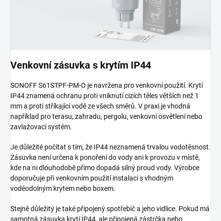
Venkovní zásuvka s krytím IP44
SONOFF S61STPF-PM-O je navržena pro venkovní použití. Krytí
IP44 znamená ochranu proti vniknutí cizích těles větších než 1
mm a proti stříkající vodě ze všech směrů. V praxi je vhodná
například pro terasu, zahradu, pergolu, venkovní osvětlení nebo
zavlažovací systém.
Je důležité počítat s tím, že IP44 neznamená trvalou vodotěsnost.
Zásuvka není určena k ponoření do vody ani k provozu v místě,
kde na ni dlouhodobě přímo dopadá silný proud vody. Výrobce
doporučuje při venkovním použití instalaci s vhodným
voděodolným krytem nebo boxem.
Stejně důležitý je také připojený spotřebič a jeho vidlice. Pokud má
samotná zásuvka krytí IP44, ale připojená zástrčka nebo