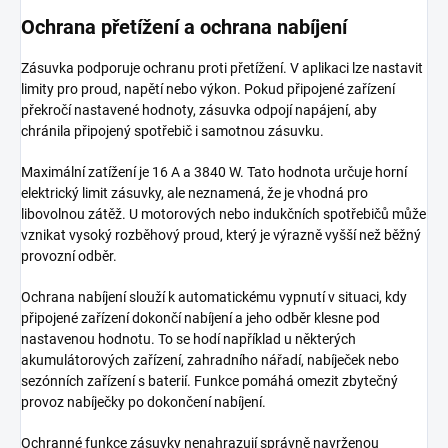
Ochrana přetížení a ochrana nabíjení
Zásuvka podporuje ochranu proti přetížení. V aplikaci lze nastavit
limity pro proud, napětí nebo výkon. Pokud připojené zařízení
překročí nastavené hodnoty, zásuvka odpojí napájení, aby
chránila připojený spotřebič i samotnou zásuvku.
Maximální zatížení je 16 A a 3840 W. Tato hodnota určuje horní
elektrický limit zásuvky, ale neznamená, že je vhodná pro
libovolnou zátěž. U motorových nebo indukčních spotřebičů může
vznikat vysoký rozběhový proud, který je výrazně vyšší než běžný
provozní odběr.
Ochrana nabíjení slouží k automatickému vypnutí v situaci, kdy
připojené zařízení dokončí nabíjení a jeho odběr klesne pod
nastavenou hodnotu. To se hodí například u některých
akumulátorových zařízení, zahradního nářadí, nabíječek nebo
sezónních zařízení s baterií. Funkce pomáhá omezit zbytečný
provoz nabíječky po dokončení nabíjení.
Ochranné funkce zásuvky nenahrazují správně navrženou