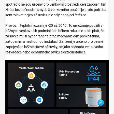
spotřebič nejsou určeny pro venkovní prostředí, celé zapojení tím
ztrácí bezpečnostní smysl. U venkovního použití je proto potřeba
kontrolovat nejen zásuvku, ale celý napájecí řetězec.
Provozní teplotní rozsah je -20 až 50 °C. To umožňuje použití v
běžných venkovních podmínkách během roku, ale stále platí, že
zásuvka musí být chráněna před mechanickým poškozením,
zatopením a nevhodnou instalací. Zařízení je určeno pro pevné
zapojení do běžné síťové zásuvky, ne jako náhrada venkovního
rozvaděče nebo ochranného prvku elektroinstalace.