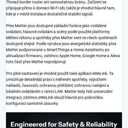
Thread border router ani samostatnou bránu. Zařízení se
připojuje přímo k domácí Wi-Fi síti, takže je vhodné hlavně tam,
kde je v místě instalace dostatečně stabilní signál.
Přes Matter jsou dostupné základní funkce jako vzdálené
ovládání, hlasové ovládání a scény podle použité platformy.
Měření výkonu a spotřeby přes Matter není ve všech systémech
dostupné stejně. Podle výrobce jsou energetické statistiky přes
Matter podporované u SmartThings a Home Assistantu po
aktualizaci firmwaru, zatímco Apple Home, Google Home a Alexa
tuto část přes Matter nepodporují.
Pro plné nastavení je vhodné použít také aplikaci eWeLink. Ta
umožňuje detailnější práci s měřením spotřeby, výpočtem
nákladů, časovači, ochranou přetížení, ochranou nabíjení a
lokálním ovládáním v rámci LAN. Matter tedy řeší univerzální
integraci, zatímco eWeLink slouží hlavně pro pokročilou
konfiguraci samotné zásuvky.