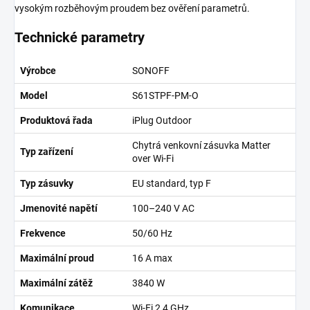
vysokým rozběhovým proudem bez ověření parametrů.
Technické parametry
Výrobce
SONOFF
Model
S61STPF-PM-O
Produktová řada
iPlug Outdoor
Chytrá venkovní zásuvka Matter
Typ zařízení
over Wi-Fi
Typ zásuvky
EU standard, typ F
Jmenovité napětí
100–240 V AC
Frekvence
50/60 Hz
Maximální proud
16 A max
Maximální zátěž
3840 W
Komunikace
Wi-Fi 2,4 GHz