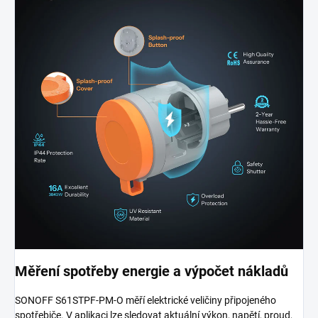
Měření spotřeby energie a výpočet nákladů
SONOFF S61STPF-PM-O měří elektrické veličiny připojeného
spotřebiče. V aplikaci lze sledovat aktuální výkon, napětí, proud,