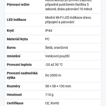
Párovací režim
případně podržením tlačítka 5
sekund; doba párování 10 minut
Modrá Wi-Fi LED indikace stavu
LED indikace
připojení a párování
Krytí
IP44
Materiál krytu
PC
Barva
Šedá, oranžová
Umístění
Venkovní použití
Provozní teplota
-20 až 50 °C
Provozní nadmořská
Do 2000 m
výška
Rozměry
58 × 58 × 100 mm
Hmotnost
110 g
Certifikace
CE, RoHS