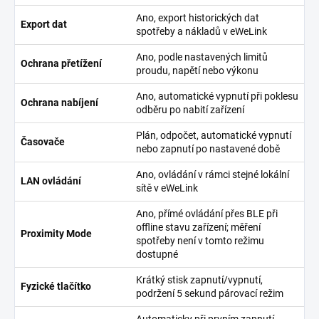
Ano, export historických dat
Export dat
spotřeby a nákladů v eWeLink
Ano, podle nastavených limitů
Ochrana přetížení
proudu, napětí nebo výkonu
Ano, automatické vypnutí při poklesu
Ochrana nabíjení
odběru po nabití zařízení
Plán, odpočet, automatické vypnutí
Časovače
nebo zapnutí po nastavené době
Ano, ovládání v rámci stejné lokální
LAN ovládání
sítě v eWeLink
Ano, přímé ovládání přes BLE při
offline stavu zařízení; měření
Proximity Mode
spotřeby není v tomto režimu
dostupné
Krátký stisk zapnutí/vypnutí,
Fyzické tlačítko
podržení 5 sekund párovací režim
Automaticky při prvním zapnutí,