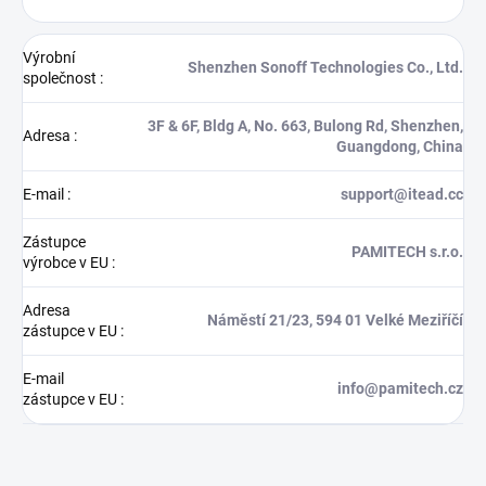
Výrobní
Shenzhen Sonoff Technologies Co., Ltd.
společnost
:
3F & 6F, Bldg A, No. 663, Bulong Rd, Shenzhen,
Adresa
:
Guangdong, China
E-mail
:
support@itead.cc
Zástupce
PAMITECH s.r.o.
výrobce v EU
:
Adresa
Náměstí 21/23, 594 01 Velké Meziříčí
zástupce v EU
:
E-mail
info@pamitech.cz
zástupce v EU
: