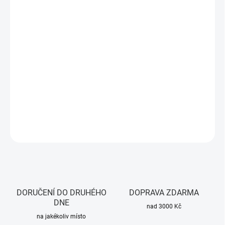
DORUČIT DO:
7.8.2026
MOŽNOSTI
DORUČENÍ
−
+
Přidat do košíku
Nízkonapěťový WiFi spínač
DETAILNÍ INFORMACE
ZEPTAT SE
HLÍDAT
DORUČENÍ DO DRUHÉHO
DOPRAVA ZDARMA
DNE
nad 3000 Kč
na jakékoliv místo