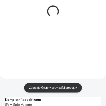
beznapěťové relé 5V/7-
beznapěťové relé 5V +
32V + RF433MHz 4CH
RF433MHz
399 Kč
239 Kč
330 Kč bez DPH
198 Kč bez DPH
Do košíku
Do košíku
Nízkonapěťový čtyřkanálový
WiFi spínač s prodlevou vypnutí
spínač s RF
Zobrazit všechny související produkty
Kompletní specifikace
SV = Safe Voltage