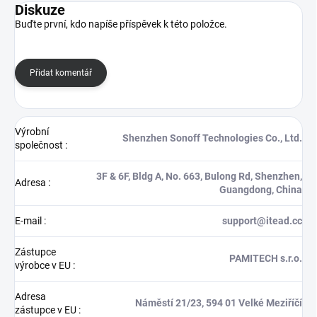
Diskuze
Buďte první, kdo napíše příspěvek k této položce.
Přidat komentář
Výrobní
Shenzhen Sonoff Technologies Co., Ltd.
společnost
:
3F & 6F, Bldg A, No. 663, Bulong Rd, Shenzhen,
Adresa
:
Guangdong, China
E-mail
:
support@itead.cc
Zástupce
PAMITECH s.r.o.
výrobce v EU
:
Adresa
Náměstí 21/23, 594 01 Velké Meziříčí
zástupce v EU
: