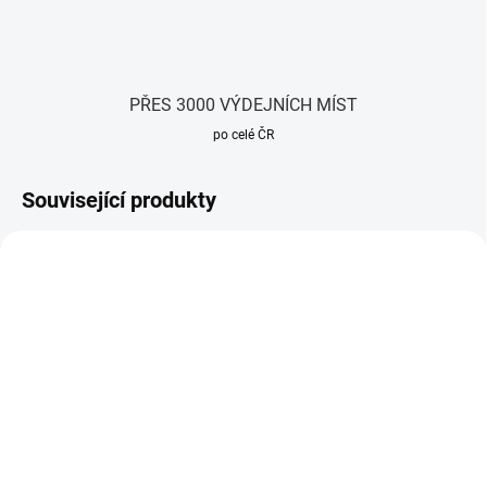
PŘES 3000 VÝDEJNÍCH MÍST
po celé ČR
Související produkty
SKLADEM
SKLADEM
(15 KS)
(5 KS)
Sonoff eWelink
Sonoff eWelink