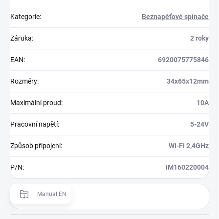
Kategorie
:
Beznapěťové spínače
Záruka
:
2 roky
EAN
:
6920075775846
Rozměry
:
34x65x12mm
Maximální proud
:
10A
Pracovní napětí
:
5-24V
Způsob připojení
:
Wi-Fi 2,4GHz
P/N
:
IM160220004
Manual EN