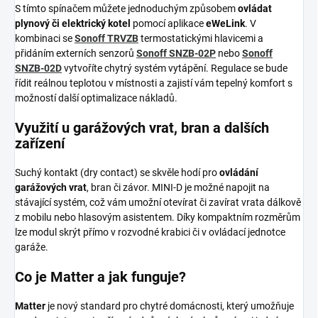
S tímto spínačem můžete jednoduchým způsobem
ovládat
plynový či elektrický kotel
pomocí aplikace
eWeLink
. V
kombinaci se
Sonoff TRVZB
termostatickými hlavicemi a
přidáním externích senzorů
Sonoff SNZB-02P
nebo
Sonoff
SNZB-02D
vytvoříte chytrý systém vytápění. Regulace se bude
řídit reálnou teplotou v místnosti a zajistí vám tepelný komfort s
možností další optimalizace nákladů.
Využití u garážových vrat, bran a dalších
zařízení
Suchý kontakt (dry contact) se skvěle hodí pro
ovládání
garážových vrat
, bran či závor. MINI-D je možné napojit na
stávající systém, což vám umožní otevírat či zavírat vrata dálkově
z mobilu nebo hlasovým asistentem. Díky kompaktním rozměrům
lze modul skrýt přímo v rozvodné krabici či v ovládací jednotce
garáže.
Co je Matter a jak funguje?
Matter
je nový standard pro chytré domácnosti, který umožňuje