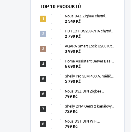
TOP 10 PRODUKTŮ
Nous D4Z Zigbee chytrý
třífázový elektroměr a měřič
2 549 Kč
spotřeby na DIN lištu
(3x120A)
HDTEC HDS238-7HA chytrý
WiFi elektroměr Tasmota,
2 799 Kč
Home Assistant, Třífázový
AQARA Smart Lock U200 Kit
(Rev 2025), Černý - Smart
3 990 Kč
zámek
Home Assistant Server Basic
- Raspberry Pi 5 4GB/250GB
6 690 Kč
SSD
Shelly Pro 3EM 400 A, měřič
spotřeby vč. 3 svorek 400A,
5 790 Kč
WiFi, LAN
Nous D3Z DIN Zigbee
spínač/relé 1CH 25A, měření
799 Kč
spotřeby
Shelly 2PM Gen3 2 kanálový
spínací/žaluziový Wi-Fi modul
729 Kč
s měřením spotřeby 2x10A
Nous D3T DIN WiFi
spínač/relé 1CH 25A, měření
799 Kč
spotřeby, Tasmota (ESP32) -