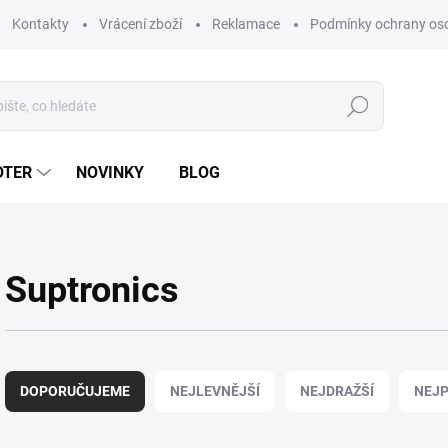
Kontakty
Vrácení zboží
Reklamace
Podmínky ochrany os
Hledat
OTER
NOVINKY
BLOG
Suptronics
Ř
a
DOPORUČUJEME
NEJLEVNĚJŠÍ
NEJDRAŽŠÍ
NEJP
z
e