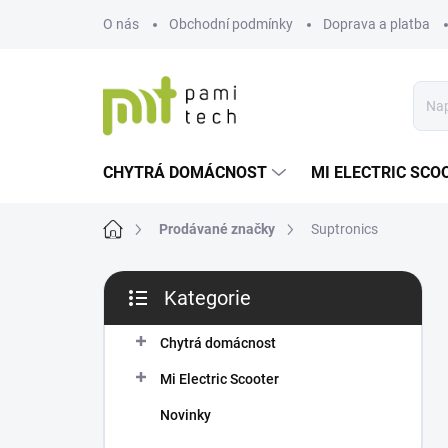
Přejít
O nás
Obchodní podmínky
Doprava a platba
na
obsah
CHYTRÁ DOMÁCNOST
MI ELECTRIC SCO
Domů
Prodávané značky
Suptronics
P
Kategorie
o
Přeskočit
s
kategorie
t
Chytrá domácnost
r
Mi Electric Scooter
a
n
Novinky
n