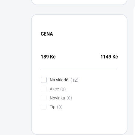
í
p
a
n
e
CENA
l
189
Kč
1149
Kč
Na skladě
12
Akce
0
Novinka
0
Tip
0