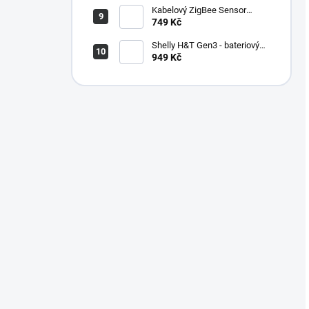
podpora Matter
Kabelový ZigBee Sensor
Teploty pro Home Assistant
749 Kč
Shelly H&T Gen3 - bateriový
senzor teploty a vlhkosti
949 Kč
(WiFi) - Matná Černá