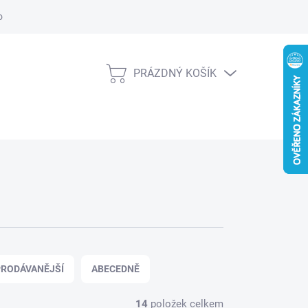
obních údajů
Věrnostní slevy
PRÁZDNÝ KOŠÍK
NÁKUPNÍ
KOŠÍK
RODÁVANĚJŠÍ
ABECEDNĚ
14
položek celkem