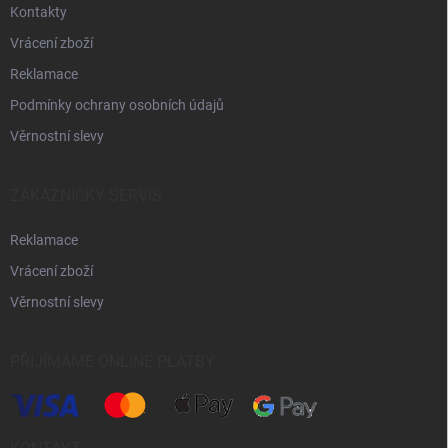
s
Kontakty
u
Vrácení zboží
Reklamace
Podmínky ochrany osobních údajů
Věrnostní slevy
ZÁKAZNICKÝ SERVIS
Reklamace
Vrácení zboží
Věrnostní slevy
PŘIJÍMÁME ONLINE PLATBY