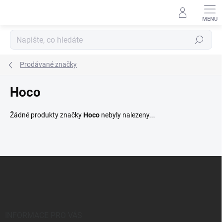
Přejít
na
obsah
Hledat
Prodávané značky
Hoco
Žádné produkty značky
Hoco
nebyly nalezeny...
Z
á
p
a
t
í
INFORMACE PRO VÁS