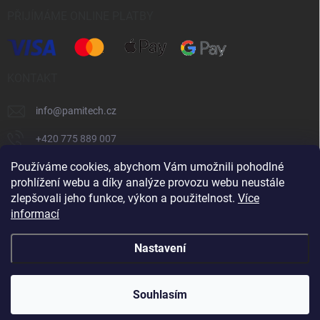
PŘIJÍMÁME ONLINE PLATBY
KONTAKT
info
@
pamitech.cz
+420 775 889 007
Používáme cookies, abychom Vám umožnili pohodlné
prohlížení webu a díky analýze provozu webu neustále
Shoptet.cz
číčoviny.cz
VM Technology s.r.o.
zlepšovali jeho funkce, výkon a použitelnost.
Více
informací
Copyright 2026
Pamitech.cz
. Všechna práva vyhrazena.
Upravit
Nastavení
nastavení cookies
Vytvořil Shoptet
Souhlasím