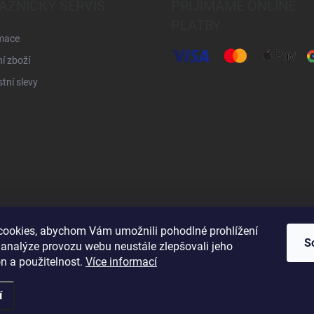
AZNICKÝ SERVIS
PŘIJÍMÁME ONLINE
PLATBY
mace
í zboží
tní slevy
Shoptet.cz
číčoviny.cz
VM Technology s.r.o.
ookies, abychom Vám umožnili pohodlné prohlížení
S
 analýze provozu webu neustále zlepšovali jeho
n a použitelnost.
Více informací
razena.
Upravit nastavení cookies
í