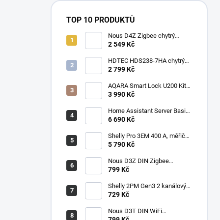
TOP 10 PRODUKTŮ
Nous D4Z Zigbee chytrý
třífázový elektroměr a měřič
2 549 Kč
spotřeby na DIN lištu
(3x120A)
HDTEC HDS238-7HA chytrý
WiFi elektroměr Tasmota,
2 799 Kč
Home Assistant, Třífázový
AQARA Smart Lock U200 Kit
(Rev 2025), Černý - Smart
3 990 Kč
zámek
Home Assistant Server Basic
- Raspberry Pi 5 4GB/250GB
6 690 Kč
SSD
Shelly Pro 3EM 400 A, měřič
spotřeby vč. 3 svorek 400A,
5 790 Kč
WiFi, LAN
Nous D3Z DIN Zigbee
spínač/relé 1CH 25A, měření
799 Kč
spotřeby
Shelly 2PM Gen3 2 kanálový
spínací/žaluziový Wi-Fi modul
729 Kč
s měřením spotřeby 2x10A
Nous D3T DIN WiFi
spínač/relé 1CH 25A, měření
799 Kč