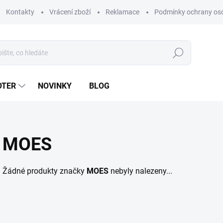
Kontakty
Vrácení zboží
Reklamace
Podmínky ochrany os
Hledat
OTER
NOVINKY
BLOG
MOES
Žádné produkty značky
MOES
nebyly nalezeny...