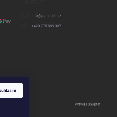
KONTAKT
info
@
pamitech.cz
+420 775 889 007
ouhlasím
Vytvořil Shoptet