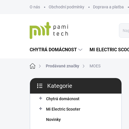
Přejít
O nás
Obchodní podmínky
Doprava a platba
na
obsah
CHYTRÁ DOMÁCNOST
MI ELECTRIC SCO
Domů
Prodávané značky
MOES
P
Kategorie
o
Přeskočit
s
kategorie
t
Chytrá domácnost
r
Mi Electric Scooter
a
n
Novinky
n