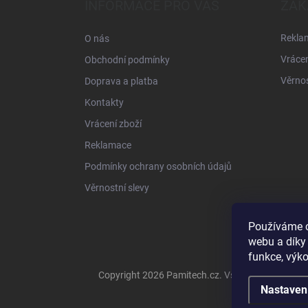
a
INFORMACE PRO VÁS
ZÁK
t
í
Rekla
O nás
Vrácen
Obchodní podmínky
Věrnos
Doprava a platba
Kontakty
Vrácení zboží
Reklamace
Podmínky ochrany osobních údajů
Věrnostní slevy
Používáme c
webu a díky
funkce, výko
Copyright 2026
Pamitech.cz
. Všechna práva vyh
Nastaven