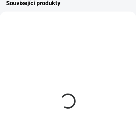
Související produkty
SKLADEM
SKLADEM
(13 KS)
(2 KS)
Shelly i4 Gen3 WiFi 4-
Neo Smart ventil na vodu
kanálový modul na
s měřením spotřeby
aktivaci scén
NAS-WV02W powered by
Shelly (WiFi, Bluetooth)
339 Kč
7 399 Kč
280 Kč bez DPH
6 115 Kč bez DPH
Do košíku
Do košíku
Shelly i4 Gen3 je 4-vstupní WiFi