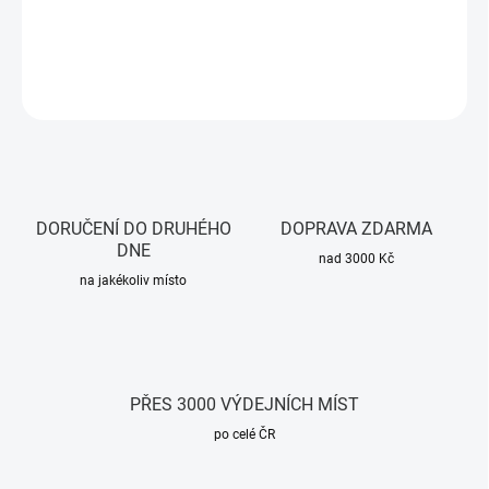
personalizovaného ekosystému chytré domácnosti.
DETAILNÍ INFORMACE
ZEPTAT SE
HLÍDAT
DORUČENÍ DO DRUHÉHO
DOPRAVA ZDARMA
DNE
nad 3000 Kč
na jakékoliv místo
PŘES 3000 VÝDEJNÍCH MÍST
po celé ČR