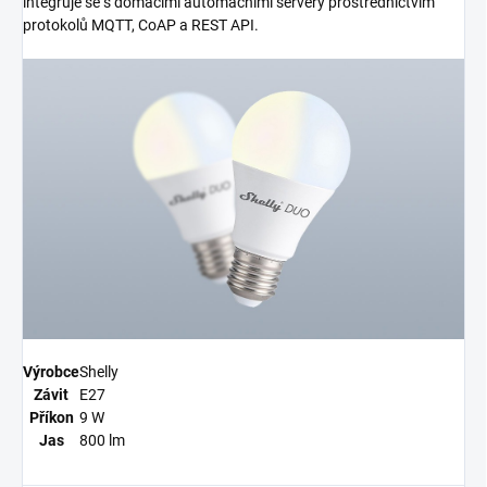
integruje se s domácími automačními servery prostřednictvím
protokolů MQTT, CoAP a REST API.
Výrobce
Shelly
Závit
E27
Příkon
9 W
Jas
800 lm