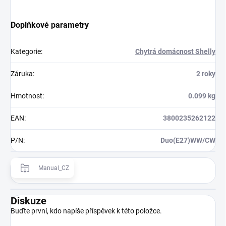
Doplňkové parametry
Kategorie
:
Chytrá domácnost Shelly
Záruka
:
2 roky
Hmotnost
:
0.099 kg
EAN
:
3800235262122
P/N
:
Duo(E27)WW/CW
Manual_CZ
Diskuze
Buďte první, kdo napíše příspěvek k této položce.