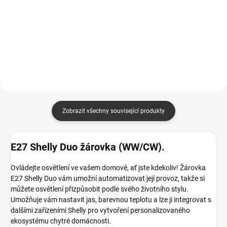
modul pro snadnou aktivaci a
Neo Smart Water Valve NAS-
správu scén. Podporuje až 16
WV02W powered by Shelly je
akcí, nevyžaduje HUB a nabízí
mosazný ventil DN25 se závitem
skriptování, MQTT či Bluetooth.
G1-1/4, který ultrazvukově měří
Ideální pro centrální...
průtok, tlak a teplotu vody a
zároveň umožňuje dálkové...
Zobrazit všechny související produkty
E27 Shelly Duo žárovka (WW/CW).
Ovládejte osvětlení ve vašem domově, ať jste kdekoliv! Žárovka
E27 Shelly Duo vám umožní automatizovat její provoz, takže si
můžete osvětlení přizpůsobit podle svého životního stylu.
Umožňuje vám nastavit jas, barevnou teplotu a lze ji integrovat s
dalšími zařízeními Shelly pro vytvoření personalizovaného
ekosystému chytré domácnosti.