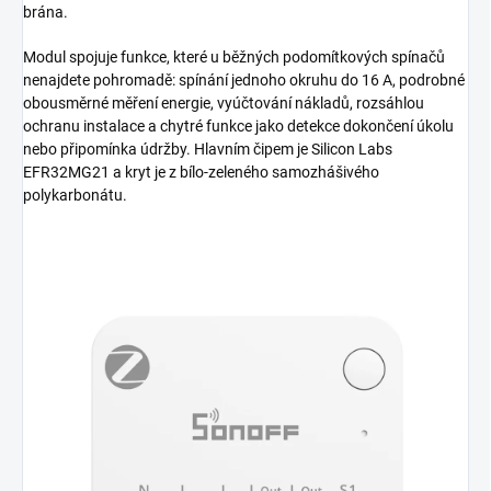
brána.
Modul spojuje funkce, které u běžných podomítkových spínačů
nenajdete pohromadě: spínání jednoho okruhu do 16 A, podrobné
obousměrné měření energie, vyúčtování nákladů, rozsáhlou
ochranu instalace a chytré funkce jako detekce dokončení úkolu
nebo připomínka údržby. Hlavním čipem je Silicon Labs
EFR32MG21 a kryt je z bílo-zeleného samozhášivého
polykarbonátu.