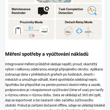
Měření spotřeby a vyúčtování nákladů
Integrované měření průběžně sleduje napětí, proud, okamžitý
výkon i celkovou odebranou energii připojeného okruhu. Aplikace
zobrazuje data v přehledných grafech po hodinách, dnech i
měsících a umožňuje odhalit, které spotřebiče odebírají nejvíc.
Spotřebu lze přepočítat na peníze pomocí vlastní měny a sazeb,
podporováno je i vícepásmové vyúčtování (time-of-use) pro tarify
s různou cenou v různou dobu. Data se ukládají až 365 dní zpět,
dají se exportovat a lze nastavit i den začátku zúčtovacího
období. Pokud je zařízení dočasně offline, údaje se ukládají lokálně