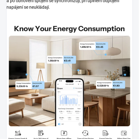
a po obnovení spojení se synchronizují; při úplném odpojení
napájení se neukládají.