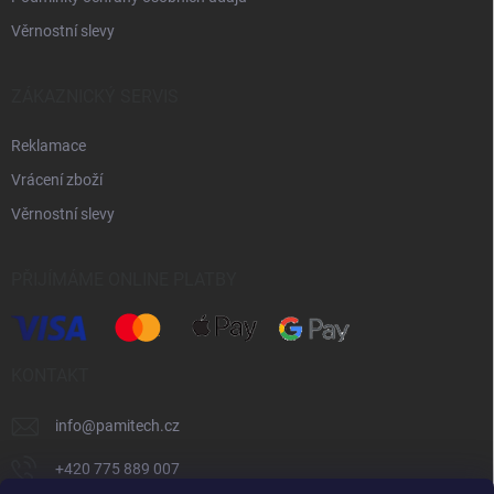
Věrnostní slevy
ZÁKAZNICKÝ SERVIS
Reklamace
Vrácení zboží
Věrnostní slevy
PŘIJÍMÁME ONLINE PLATBY
KONTAKT
info
@
pamitech.cz
+420 775 889 007