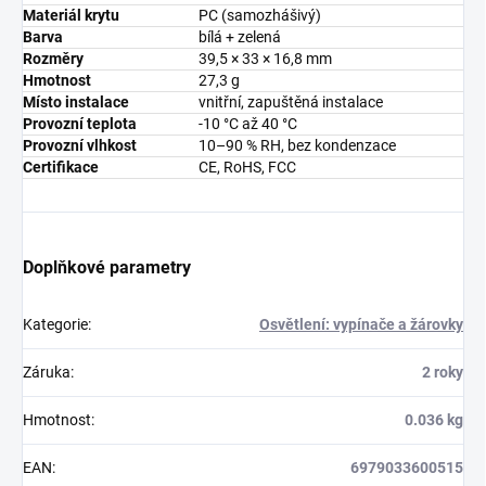
Materiál krytu
PC (samozhášivý)
Barva
bílá + zelená
Rozměry
39,5 × 33 × 16,8 mm
Hmotnost
27,3 g
Místo instalace
vnitřní, zapuštěná instalace
Provozní teplota
-10 °C až 40 °C
Provozní vlhkost
10–90 % RH, bez kondenzace
Certifikace
CE, RoHS, FCC
Doplňkové parametry
Kategorie
:
Osvětlení: vypínače a žárovky
Záruka
:
2 roky
Hmotnost
:
0.036 kg
EAN
:
6979033600515