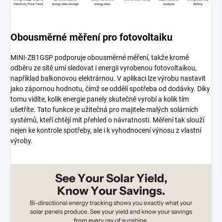
Obousměrné měření pro fotovoltaiku
MINI-ZB1GSP podporuje obousměrné měření, takže kromě
odběru ze sítě umí sledovat i energii vyrobenou fotovoltaikou,
například balkonovou elektrárnou. V aplikaci lze výrobu nastavit
jako zápornou hodnotu, čímž se oddělí spotřeba od dodávky. Díky
tomu vidíte, kolik energie panely skutečně vyrobí a kolik tím
ušetříte. Tato funkce je užitečná pro majitele malých solárních
systémů, kteří chtějí mít přehled o návratnosti. Měření tak slouží
nejen ke kontrole spotřeby, ale i k vyhodnocení výnosu z vlastní
výroby.