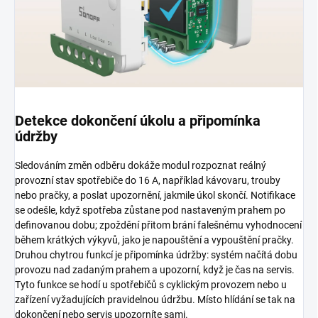
Detekce dokončení úkolu a připomínka
údržby
Sledováním změn odběru dokáže modul rozpoznat reálný
provozní stav spotřebiče do 16 A, například kávovaru, trouby
nebo pračky, a poslat upozornění, jakmile úkol skončí. Notifikace
se odešle, když spotřeba zůstane pod nastaveným prahem po
definovanou dobu; zpoždění přitom brání falešnému vyhodnocení
během krátkých výkyvů, jako je napouštění a vypouštění pračky.
Druhou chytrou funkcí je připomínka údržby: systém načítá dobu
provozu nad zadaným prahem a upozorní, když je čas na servis.
Tyto funkce se hodí u spotřebičů s cyklickým provozem nebo u
zařízení vyžadujících pravidelnou údržbu. Místo hlídání se tak na
dokončení nebo servis upozorníte sami.