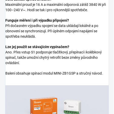
Maximální proud je 16 A a maximální odporová zátěž 3840 W při
100–240 V~. Hodí se tak i pro výkonnější spotřebiče.
Funguje měření i při výpadku připojení?
Při dočasném výpadku spojení se data ukládají lokálně a po
obnovení se synchronizují. Při úplném odpojení napájení se
spotřeba neukládá.
Lze jej použít se stávajícím vypínačem?
Ano. Přes vstup S1 podporuje tlačítkový, přepínací i kolébkový
spínač, takže umožní chytrý retrofit beze změny původního
ovládání.
Balení obsahuje spínací modul MINI-ZB1GSP a stručný návod.