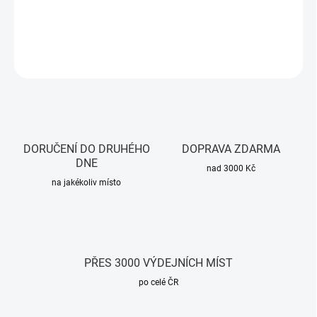
Zigbee bránu.
DETAILNÍ INFORMACE
ZEPTAT SE
HLÍDAT
DORUČENÍ DO DRUHÉHO
DOPRAVA ZDARMA
DNE
nad 3000 Kč
na jakékoliv místo
PŘES 3000 VÝDEJNÍCH MÍST
po celé ČR