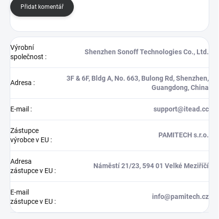
Přidat komentář
Výrobní
Shenzhen Sonoff Technologies Co., Ltd.
společnost
:
3F & 6F, Bldg A, No. 663, Bulong Rd, Shenzhen,
Adresa
:
Guangdong, China
E-mail
:
support@itead.cc
Zástupce
PAMITECH s.r.o.
výrobce v EU
:
Adresa
Náměstí 21/23, 594 01 Velké Meziříčí
zástupce v EU
:
E-mail
info@pamitech.cz
zástupce v EU
: