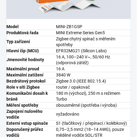
Model
MINI-ZB1GSP
Produktová řada
MINI Extreme Series Gen5
Zigbee chytrý spínač s měřením
Typ zařízení
spotřeby
Hlavní čip (MCU)
EFR32MG21 (Silicon Labs)
16 A, 100–240 V~, 50/60 Hz
Jmenovité hodnoty
(odporová zátěž)
Maximální proud
16 A
Maximální zatížení
3840 W
Bezdrátový protokol
Zigbee 3.0 (IEEE 802.15.4)
Role v síti Zigbee
router / opakovač
Komunikační dosah k
180 m (výchozí), 250 m s režimem
bráně
Turbo
Měření spotřeby
obousměrné (spotřeba i výroba)
Zapojení nulového
vyžadováno
vodiče
Externí vstup spínače
S1 (tlačítkový / přepínací / kolébkový)
Doporučený průřez
0,75–2,5 mm2 (18–14 AWG), pouze
vodičů
měděné vodiče SOL/STR