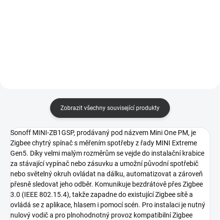
umožňuje připojení až 128
Sonoff NSPanel Pro Gen2 je
ZigBee 3.0 zařízení přes aplikaci
nástěnný dotykový ovládací
eWeLink. Tento hub rozšiřuje
panel chytré domácnosti formátu
možnosti integrace a...
86 mm s integrovaným
dvoukanálovým relé, vestavěnou
Zigbee 3.0 bránou, Matter Bridge
a...
Zobrazit všechny související produkty
Sonoff MINI-ZB1GSP, prodávaný pod názvem Mini One PM, je
Zigbee chytrý spínač s měřením spotřeby z řady MINI Extreme
Gen5. Díky velmi malým rozměrům se vejde do instalační krabice
za stávající vypínač nebo zásuvku a umožní původní spotřebič
nebo světelný okruh ovládat na dálku, automatizovat a zároveň
přesně sledovat jeho odběr. Komunikuje bezdrátově přes Zigbee
3.0 (IEEE 802.15.4), takže zapadne do existující Zigbee sítě a
ovládá se z aplikace, hlasem i pomocí scén. Pro instalaci je nutný
nulový vodič a pro plnohodnotný provoz kompatibilní Zigbee