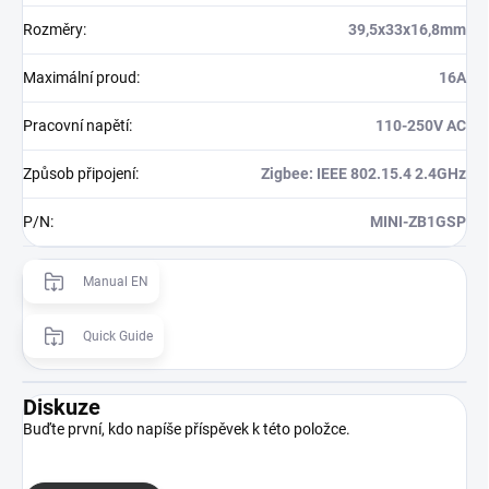
Rozměry
:
39,5x33x16,8mm
Maximální proud
:
16A
Pracovní napětí
:
110-250V AC
Způsob připojení
:
Zigbee: IEEE 802.15.4 2.4GHz
P/N
:
MINI-ZB1GSP
Manual EN
Quick Guide
Diskuze
Buďte první, kdo napíše příspěvek k této položce.