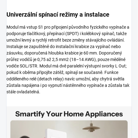
Univerzální spínací režimy a instalace
Modul má vstup S1 pro připojení původního fyzického vypínače a
podporuje tlačítkový, přepínací (SPDT) i kolébkový spínač, takže
umožní levný a rychlý retrofit beze změny stávajícího ovládání.
Instaluje se zapuštěně do instalační krabice za vypínač nebo
zásuvku, doporučená hloubka krabice je 60 mm. Doporučený
průřez vodičů je 0,75 až 2,5 mm2 (18–14 AWG), pouze měděné
vodiče SOL/STR. Modul má dvě paralelní výstupní svorky L Out;
pokud k oběma připojíte zátěž, spínají se současně. Funkce
odděleného relé (detach relay) navíc umožní, aby chytrá světla
zůstala napájena i po vypnutí nástěnného vypínače a zůstala tak
stále ovladatelná.